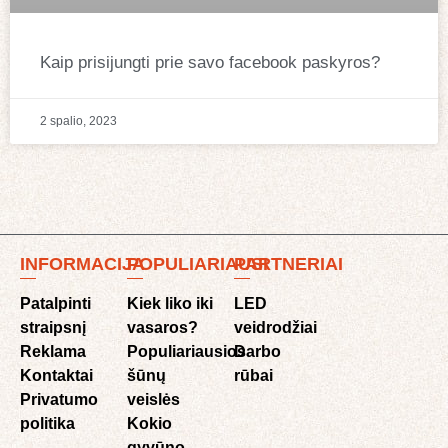
Kaip prisijungti prie savo facebook paskyros?
2 spalio, 2023
INFORMACIJA
POPULIARIAUSI
PARTNERIAI
Patalpinti
Kiek liko iki
LED
straipsnį
vasaros?
veidrodžiai
Reklama
Populiariausios
Darbo
Kontaktai
šūnų
rūbai
Privatumo
veislės
politika
Kokio
gyvūno