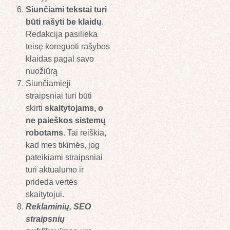
Siunčiami tekstai turi
būti rašyti be klaidų
.
Redakcija pasilieka
teisę koreguoti rašybos
klaidas pagal savo
nuožiūrą
Siunčiamieji
straipsniai turi būti
skirti
skaitytojams, o
ne paieškos sistemų
robotams
. Tai reiškia,
kad mes tikimės, jog
pateikiami straipsniai
turi aktualumo ir
prideda vertės
skaitytojui.
Reklaminių, SEO
straipsnių