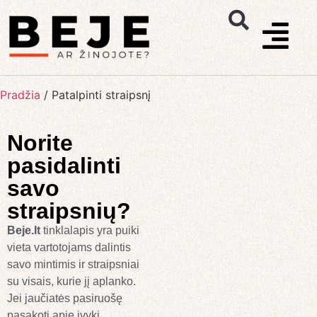
Pradžia
/
Patalpinti straipsnį
Norite
pasidalinti
savo
straipsnių?
Beje.lt
tinklalapis yra puiki
vieta vartotojams dalintis
savo mintimis ir straipsniai
su visais, kurie jį aplanko.
Jei jaučiatės pasiruošę
pasakoti apie įvykį,