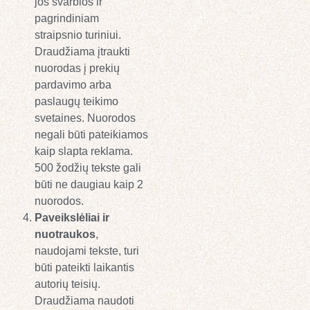
jos svarbios ir
pagrindiniam
straipsnio turiniui.
Draudžiama įtraukti
nuorodas į prekių
pardavimo arba
paslaugų teikimo
svetaines. Nuorodos
negali būti pateikiamos
kaip slapta reklama.
500 žodžių tekste gali
būti ne daugiau kaip 2
nuorodos.
Paveikslėliai ir
nuotraukos
,
naudojami tekste, turi
būti pateikti laikantis
autorių teisių.
Draudžiama naudoti