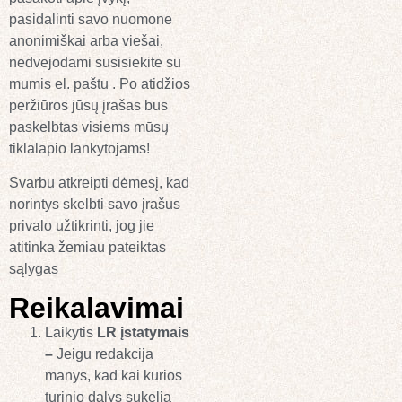
pasidalinti savo nuomone
anonimiškai arba viešai,
nedvejodami susisiekite su
mumis el. paštu . Po atidžios
peržiūros jūsų įrašas bus
paskelbtas visiems mūsų
tiklalapio lankytojams!
Svarbu atkreipti dėmesį, kad
norintys skelbti savo įrašus
privalo užtikrinti, jog jie
atitinka žemiau pateiktas
sąlygas
Reikalavimai
Laikytis
LR įstatymais
–
Jeigu redakcija
manys, kad kai kurios
turinio dalys sukelia