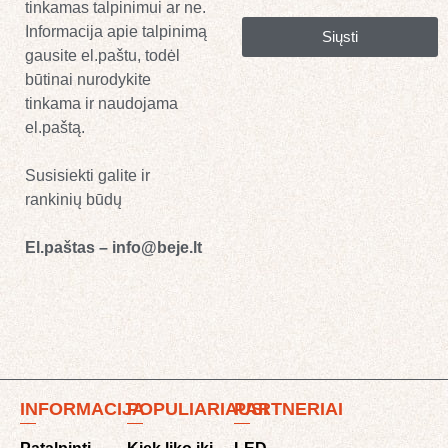
tinkamas talpinimui ar ne.
Informacija apie talpinimą
Siųsti
gausite el.paštu, todėl
būtinai nurodykite
tinkama ir naudojama
el.paštą.
Susisiekti galite ir
rankinių būdų
El.paštas – info@beje.lt
INFORMACIJA
POPULIARIAUSI
PARTNERIAI