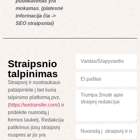
publikavimas yra
mokamas. (platesnė
informacija čia ->
SEO straipsniai)
Straipsnio
talpinimas
Straipsnį ir nuotraukaus
patalpinkite į bet kuria
talpinimo platformą pvz.
(
https://wetransfer.com/
) ir
pridėkite nuorodą į
formos laukelį. Redakcija
patikrinus jūsų straipsnį
nuspres ar jis yra