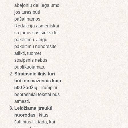
abejonių dėl legalumo,
jos turės būti
pašalinamos.
Redakcija asmeniškai
su jumis susisieks dėl
pakeitimų. Jeigu
pakeitimų nenorėsite
atlikti, tuomet
straipsnis nebus
publikuojamas.
Straipsnio ilgis turi
būti ne mažesnis kaip
500 žodžių.
Trumpi ir
beprasmiai tekstai bus
atmesti.
Leidžiama įtraukti
nuorodas
į kitus
šaltinius tik tada, kai