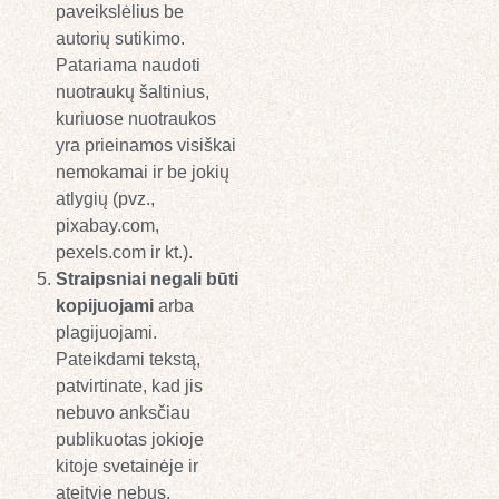
paveikslėlius be
autorių sutikimo.
Patariama naudoti
nuotraukų šaltinius,
kuriuose nuotraukos
yra prieinamos visiškai
nemokamai ir be jokių
atlygių (pvz.,
pixabay.com,
pexels.com ir kt.).
Straipsniai negali būti
kopijuojami
arba
plagijuojami.
Pateikdami tekstą,
patvirtinate, kad jis
nebuvo anksčiau
publikuotas jokioje
kitoje svetainėje ir
ateityje nebus.