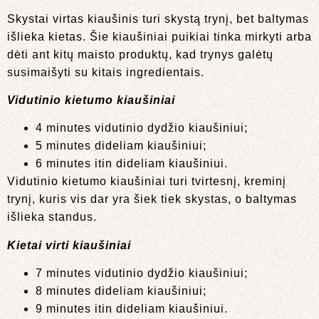
Skystai virtas kiaušinis turi skystą trynį, bet baltymas
išlieka kietas. Šie kiaušiniai puikiai tinka mirkyti arba
dėti ant kitų maisto produktų, kad trynys galėtų
susimaišyti su kitais ingredientais.
Vidutinio kietumo kiaušiniai
4 minutes vidutinio dydžio kiaušiniui;
5 minutes dideliam kiaušiniui;
6 minutes itin dideliam kiaušiniui.
Vidutinio kietumo kiaušiniai turi tvirtesnį, kreminį
trynį, kuris vis dar yra šiek tiek skystas, o baltymas
išlieka standus.
Kietai virti kiaušiniai
7 minutes vidutinio dydžio kiaušiniui;
8 minutes dideliam kiaušiniui;
9 minutes itin dideliam kiaušiniui.