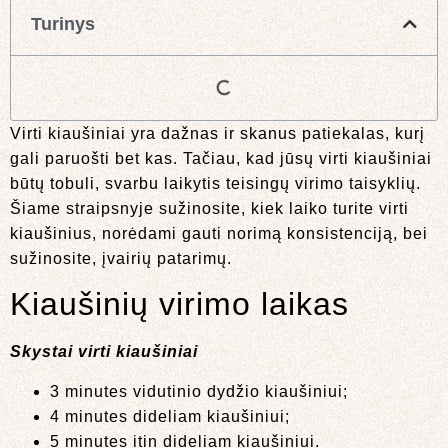
Turinys
Virti kiaušiniai yra dažnas ir skanus patiekalas, kurį
gali paruošti bet kas. Tačiau, kad jūsų virti kiaušiniai
būtų tobuli, svarbu laikytis teisingų virimo taisyklių.
Šiame straipsnyje sužinosite, kiek laiko turite virti
kiaušinius, norėdami gauti norimą konsistenciją, bei
sužinosite, įvairių patarimų.
Kiaušinių virimo laikas
Skystai virti kiaušiniai
3 minutes vidutinio dydžio kiaušiniui;
4 minutes dideliam kiaušiniui;
5 minutes itin dideliam kiaušiniui.