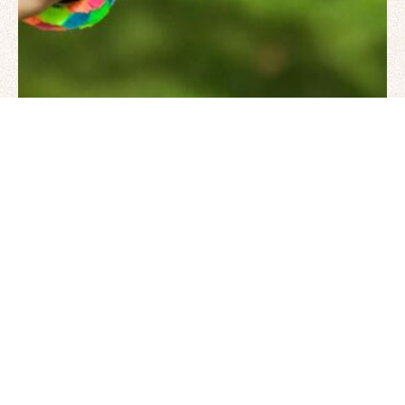
Kiti
Sveikata
12 kovo, 2026
Vasaros stovyklos vaikams 2026: kaip
išsirinkti geriausią