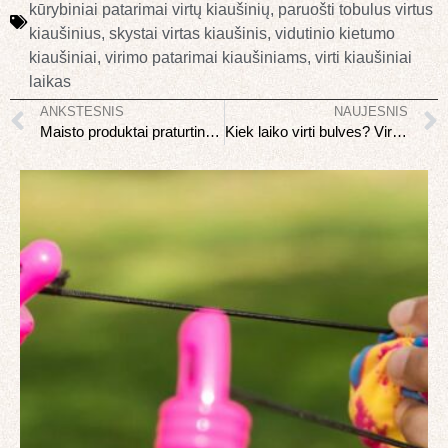
kūrybiniai patarimai virtų kiaušinių
,
paruošti tobulus virtus
kiaušinius
,
skystai virtas kiaušinis
,
vidutinio kietumo
kiaušiniai
,
virimo patarimai kiaušiniams
,
virti kiaušiniai
laikas
ANKSTESNIS
NAUJESNIS
Maisto produktai praturtinti baltymais: Svarba, privalumai ir iššūkiai
Kiek laiko virti bulves? Virimo Laikas ir Patarimai