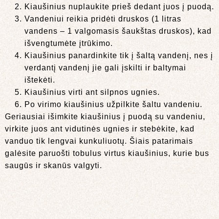
Kiaušinius nuplaukite prieš dedant juos į puodą.
Vandeniui reikia pridėti druskos (1 litras
vandens – 1 valgomasis šaukštas druskos), kad
išvengtumėte įtrūkimo.
Kiaušinius panardinkite tik į šaltą vandenį, nes į
verdantį vandenį jie gali įskilti ir baltymai
ištekėti.
Kiaušinius virti ant silpnos ugnies.
Po virimo kiaušinius užpilkite šaltu vandeniu.
Geriausiai išimkite kiaušinius į puodą su vandeniu,
virkite juos ant vidutinės ugnies ir stebėkite, kad
vanduo tik lengvai kunkuliuotų. Šiais patarimais
galėsite paruošti tobulus virtus kiaušinius, kurie bus
saugūs ir skanūs valgyti.