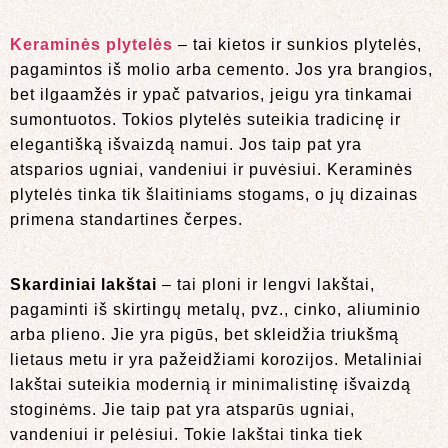
Keraminės plytelės
– tai kietos ir sunkios plytelės,
pagamintos iš molio arba cemento. Jos yra brangios,
bet ilgaamžės ir ypač patvarios, jeigu yra tinkamai
sumontuotos. Tokios plytelės suteikia tradicinę ir
elegantišką išvaizdą namui. Jos taip pat yra
atsparios ugniai, vandeniui ir puvėsiui. Keraminės
plytelės tinka tik šlaitiniams stogams, o jų dizainas
primena standartines čerpes.
Skardiniai lakštai
– tai ploni ir lengvi lakštai,
pagaminti iš skirtingų metalų, pvz., cinko, aliuminio
arba plieno. Jie yra pigūs, bet skleidžia triukšmą
lietaus metu ir yra pažeidžiami korozijos. Metaliniai
lakštai suteikia modernią ir minimalistinę išvaizdą
stoginėms. Jie taip pat yra atsparūs ugniai,
vandeniui ir pelėsiui. Tokie lakštai tinka tiek