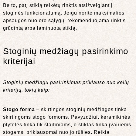
Be to, patį stiklą reikėtų rinktis atsižvelgiant į
stoginės funkcionalumą. Jeigu norite maksimalios
apsaugos nuo oro sąlygų, rekomenduojama rinktis
grūdintą arba laminuotą stiklą.
Stoginių medžiagų pasirinkimo
kriterijai
Stoginių medžiagų pasirinkimas priklauso nuo kelių
kriterijų, tokių kaip:
Stogo forma
– skirtingos stoginių medžiagos tinka
skirtingoms stogo formoms. Pavyzdžiui, keramikinės
plytelės tinka tik šlaitiniams, o stiklas tinka įvairiems
stogams, priklausomai nuo jo rūšies. Reikia