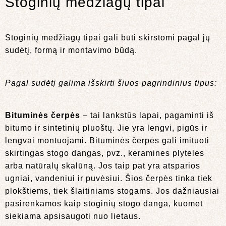
Stoginių medžiagų tipai
Stoginių medžiagų tipai gali būti skirstomi pagal jų
sudėtį, formą ir montavimo būdą.
Pagal sudėtį galima išskirti šiuos pagrindinius tipus:
Bituminės čerpės
– tai lankstūs lapai, pagaminti iš
bitumo ir sintetinių pluoštų. Jie yra lengvi, pigūs ir
lengvai montuojami. Bituminės čerpės gali imituoti
skirtingas stogo dangas, pvz., keramines plyteles
arba natūralų skalūną. Jos taip pat yra atsparios
ugniai, vandeniui ir puvėsiui. Šios čerpės tinka tiek
plokštiems, tiek šlaitiniams stogams. Jos dažniausiai
pasirenkamos kaip stoginių stogo danga, kuomet
siekiama apsisaugoti nuo lietaus.