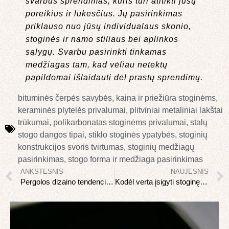
svarbus sprendimas, kuris turi atitikti jūsų
poreikius ir lūkesčius. Jų pasirinkimas
priklauso nuo jūsų individualaus skonio,
stoginės ir namo stiliaus bei aplinkos
sąlygų. Svarbu pasirinkti tinkamas
medžiagas tam, kad vėliau netektų
papildomai išlaidauti dėl prastų sprendimų.
bituminės čerpės savybės
,
kaina ir priežiūra stoginėms
,
keraminės plytelės privalumai
,
plitviniai metaliniai lakštai
trūkumai
,
polikarbonatas stoginėms privalumai
,
stalų
stogo dangos tipai
,
stiklo stoginės ypatybės
,
stoginių
konstrukcijos svoris tvirtumas
,
stoginių medžiagų
pasirinkimas
,
stogo forma ir medžiaga pasirinkimas
ANKSTESNIS
NAUJESNIS
Pergolos dizaino tendencijos: kas šiandien populiaru?
Kodėl verta įsigyti stoginę automobiliui?