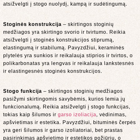
atsižvelgti į stogo nuolydį, kampą ir sudėtingumą.
Stoginės konstrukcija
– skirtingos stoginių
medžiagos yra skirtingo svorio ir tvirtumo. Reikia
atsižvelgti į stoginės konstrukcijos stiprumą,
elastingumą ir stabilumą. Pavyzdžiui, keraminės
plytelės yra sunkios ir reikalauja stiprios ir tvirtos, o
polikarbonatas yra lengvas ir reikalauja lankstesnės
ir elastingesnės stoginės konstrukcijos.
Stogo funkcija
– skirtingos stoginių medžiagos
pasižymi skirtingomis savybėmis, kurios lemia jų
funkcionalumą. Reikia atsižvelgti į stogo funkcijas,
tokias kaip šilumos ir
garso izoliacija
, vėdinimas,
apšvietimas ir estetika. Pavyzdžiui, bituminės čerpės
yra geri šilumos ir garso izoliatoriai, bet prastas
pasirinkimas apšvietimo ir estetikos požiūriu, o