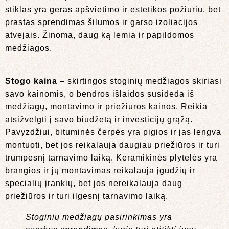
stiklas yra geras apšvietimo ir estetikos požiūriu, bet
prastas sprendimas šilumos ir garso izoliacijos
atvejais. Žinoma, daug ką lemia ir papildomos
medžiagos.
Stogo kaina
– skirtingos stoginių medžiagos skiriasi
savo kainomis, o bendros išlaidos susideda iš
medžiagų, montavimo ir priežiūros kainos. Reikia
atsižvelgti į savo biudžetą ir investicijų grąžą.
Pavyzdžiui, bituminės čerpės yra pigios ir jas lengva
montuoti, bet jos reikalauja daugiau priežiūros ir turi
trumpesnį tarnavimo laiką. Keramikinės plytelės yra
brangios ir jų montavimas reikalauja įgūdžių ir
specialių įrankių, bet jos nereikalauja daug
priežiūros ir turi ilgesnį tarnavimo laiką.
Stoginių medžiagų pasirinkimas yra