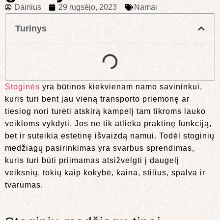
Dainius
29 rugsėjo, 2023
Namai
Turinys
Stoginės
yra būtinos kiekvienam namo savininkui,
kuris turi bent jau vieną transporto priemonę ar
tiesiog nori turėti atskirą kampelį tam tikroms lauko
veikloms vykdyti. Jos ne tik atlieka praktinę funkciją,
bet ir suteikia estetinę išvaizdą namui. Todėl stoginių
medžiagų pasirinkimas yra svarbus sprendimas,
kuris turi būti priimamas atsižvelgti į daugelį
veiksnių, tokių kaip kokybė, kaina, stilius, spalva ir
tvarumas.