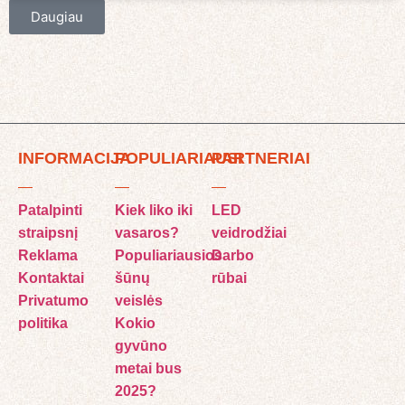
Daugiau
INFORMACIJA
POPULIARIAUSI
PARTNERIAI
Patalpinti
Kiek liko iki
LED
straipsnį
vasaros?
veidrodžiai
Reklama
Populiariausios
Darbo
Kontaktai
šūnų
rūbai
Privatumo
veislės
politika
Kokio
gyvūno
metai bus
2025?