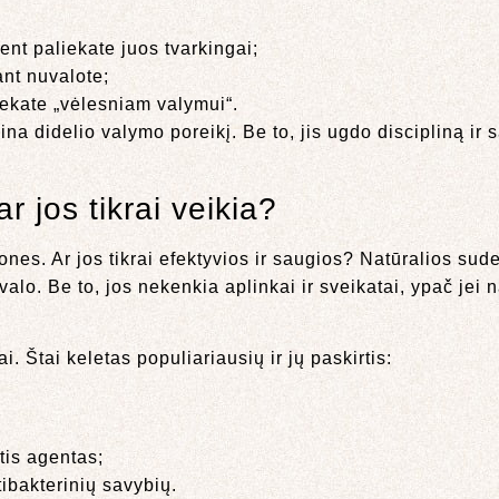
ent paliekate juos tvarkingai;
iant nuvalote;
iekate „vėlesniam valymui“.
žina didelio valymo poreikį. Be to, jis ugdo discipliną ir
 jos tikrai veikia?
es. Ar jos tikrai efektyvios ir saugios? Natūralios sud
 išvalo. Be to, jos nekenkia aplinkai ir sveikatai, ypač je
. Štai keletas populiariausių ir jų paskirtis:
tis agentas;
tibakterinių savybių.