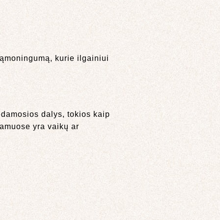
 sąmoningumą, kurie ilgainiui
edamosios dalys, tokios kaip
i namuose yra vaikų ar