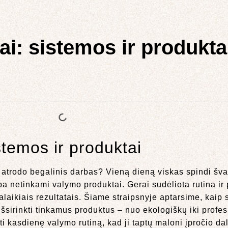
i: sistemos ir produkta
temos ir produktai
atrodo begalinis darbas? Vieną dieną viskas spindi švar
 netinkami valymo produktai. Gerai sudėliota rutina ir p
lgalaikiais rezultatais. Šiame straipsnyje aptarsime, kaip 
, išsirinkti tinkamus produktus – nuo ekologiškų iki profes
oti kasdienę valymo rutiną, kad ji taptų maloni įpročio da