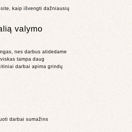
site, kaip išvengti dažniausių
alią valymo
tingas, nes darbus atidedame
 viskas tampa daug
aitiniai darbai apima grindų
nuoti darbai sumažins