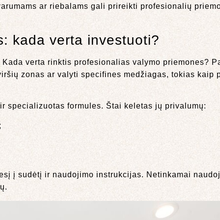
varumams ar riebalams gali prireikti profesionalių priemo
: kada verta investuoti?
 Kada verta rinktis profesionalias valymo priemones? Pav
ršių zonas ar valyti specifines medžiagas, tokias kaip pl
ir specializuotas formules. Štai keletas jų privalumų:
;
sį į sudėtį ir naudojimo instrukcijas. Netinkamai naudoj
ų.