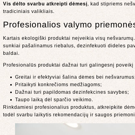
Vis dėlto svarbu atkreipti dėmesį
, kad stipriems neš
tradiciniais valikliais.
Profesionalios valymo priemonės
Kartais ekologiški produktai neįveikia visų nešvarumų.
sunkiai pašalinamus riebalus, dezinfekuoti dideles pavi
baldai.
Profesionalūs produktai dažnai turi galingesnį poveikį 
Greitai ir efektyviai šalina dėmes bei nešvarumus
Pritaikyti konkrečioms medžiagoms;
Dažnai turi papildomas dezinfekcines savybes;
Taupo laiką dėl sparčio veikimo.
Rinkdamiesi profesionalius produktus, atkreipkite dėme
todėl svarbu laikytis rekomendacijų ir saugos priemoni