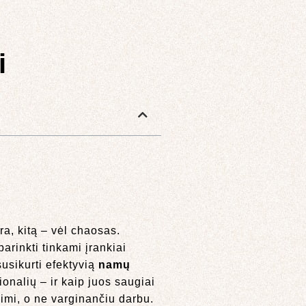
i
a, kitą – vėl chaosas.
arinkti tinkami įrankiai
susikurti efektyvią
namų
ionalių – ir kaip juos saugiai
limi, o ne varginančiu darbu.