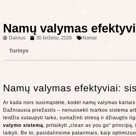
Namų valymas efektyvia
Dainius
30 birželio, 2026
Namai
Turinys
Namų valymas efektyviai: sis
Ar kada nors susimąstėte, kodėl namų valymas kartais 
Dažniausia priežastis – nenuosekli tvarkos sistema arba
leidžia sutaupyti laiko, sumažinti stresą ir džiaugtis i
valymo sistemą
, pritaikyti „clean as you go“ principą
laikyti. Be to, pasidalinsime patarimais, kaip optimizu