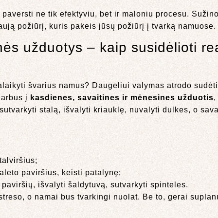
paversti ne tik efektyviu, bet ir maloniu procesu. Sužino
naują požiūrį, kuris pakeis jūsų požiūrį į tvarką namuose.
ės užduotys – kaip susidėlioti re
palaikyti švarius namus? Daugeliui valymas atrodo sudė
darbus į
kasdienes, savaitines ir mėnesines užduotis
,
tvarkyti stalą, išvalyti kriauklę, nuvalyti dulkes, o sav
talviršius;
tualeto paviršius, keisti patalynę;
paviršių, išvalyti šaldytuvą, sutvarkyti spinteles.
treso, o namai bus tvarkingi nuolat. Be to, gerai supla