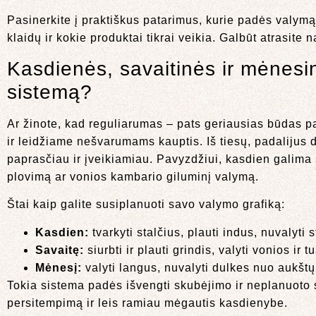
Pasinerkite į praktiškus patarimus, kurie padės valymą 
klaidų ir kokie produktai tikrai veikia. Galbūt atrasite 
Kasdienės, savaitinės ir mėnesin
sistemą?
Ar žinote, kad reguliarumas – pats geriausias būdas 
ir leidžiame nešvarumams kauptis. Iš tiesų, padalijus 
paprasčiau ir įveikiamiau. Pavyzdžiui, kasdien galima su
plovimą ar vonios kambario giluminį valymą.
Štai kaip galite susiplanuoti savo valymo grafiką:
Kasdien:
tvarkyti stalčius, plauti indus, nuvalyti s
Savaitę:
siurbti ir plauti grindis, valyti vonios ir 
Mėnesį:
valyti langus, nuvalyti dulkes nuo aukštų 
Tokia sistema padės išvengti skubėjimo ir neplanuoto s
persitempimą ir leis ramiau mėgautis kasdienybe.