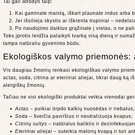
Tai gali atrodyti taip:
Kai gaminate maistą, iškart plaunate indus arba b
Jei išsilieja skystis ar iškrenta trupiniai – nedels
Po naudojimo daiktus grąžinate į vietas, o ne pal
Toks įprotis leidžia palaikyti tvarką visą dieną ir suma
tampa natūraliu gyvenimo būdu.
Ekologiškos valymo priemonės: ar
Vis daugiau žmonių renkasi ekologiškas valymo priemon
actas, soda, citrina ar eteriniai aliejai, tikrai daug ką
alergiškų žmonių.
Tačiau ne visi ekologiški produktai veikia vienodai gerai
Actas
– puikiai tirpdo kalkių nuosėdas ir riebalus;
Soda
– šveičia paviršius ir neutralizuoja kvapus;
Citrinų sultys
– natūralus baliklis ir dezinfekuojan
Eteriniai aliejai
– suteikia malonų kvapą ir turi an