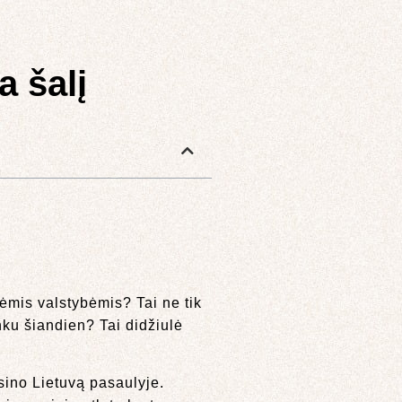
a šalį
ėmis valstybėmis? Tai ne tik
inku šiandien? Tai didžiulė
rsino Lietuvą pasaulyje.