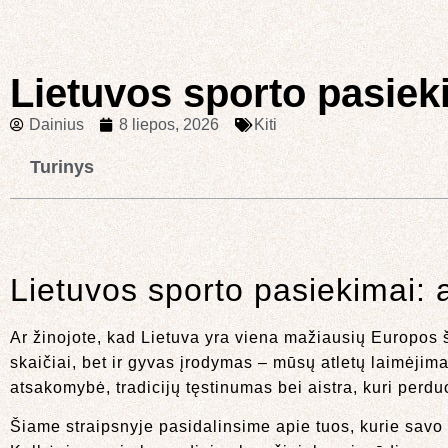
Lietuvos sporto pasiekim
Dainius
8 liepos, 2026
Kiti
Turinys
Lietuvos sporto pasiekimai: at
Ar žinojote, kad Lietuva yra viena mažiausių Europos š
skaičiai, bet ir gyvas įrodymas – mūsų atletų laimėjima
atsakomybė, tradicijų tęstinumas bei aistra, kuri perdu
Šiame straipsnyje pasidalinsime apie tuos, kurie savo t