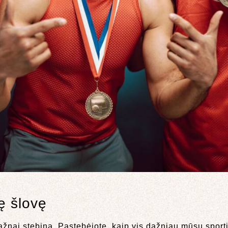
nę šlovę
ažnai stebina. Pastebėjote, kaip vis dažniau mūsų sport