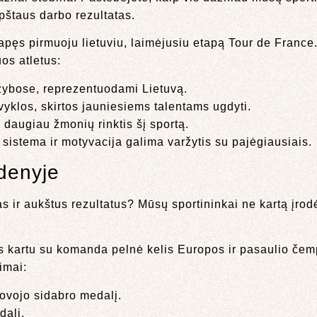
pštaus darbo rezultatas.
tapęs pirmuoju lietuviu, laimėjusiu etapą Tour de France
uos atletus:
ržybose, reprezentuodami Lietuvą.
yklos, skirtos jauniesiems talentams ugdyti.
s daugiau žmonių rinktis šį sportą.
sistema ir motyvacija galima varžytis su pajėgiausiais.
ndenyje
as ir aukštus rezultatus? Mūsų sportininkai ne kartą įrodė,
is kartu su komanda pelnė kelis Europos ir pasaulio če
imai:
ovojo sidabro medalį.
dalį.