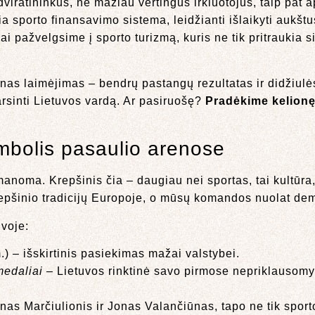
ratininkus, ne mažiau vertingus irkluotojus, taip pat ap
ia sporto finansavimo sistema, leidžianti išlaikyti aukštu
i pažvelgsime į sporto turizmą, kuris ne tik pritraukia si
nas laimėjimas – bendrų pastangų rezultatas ir didžiulės
arsinti Lietuvos vardą. Ar pasiruošę?
Pradėkime kelionę
imbolis pasaulio arenose
manoma. Krepšinis čia – daugiau nei sportas, tai kultūra
 krepšinio tradicijų Europoje, o mūsų komandos nuolat de
uvoje:
) – išskirtinis pasiekimas mažai valstybei.
medaliai
– Lietuvos rinktinė savo pirmose nepriklausom
as Marčiulionis ir Jonas Valančiūnas, tapo ne tik sporto,