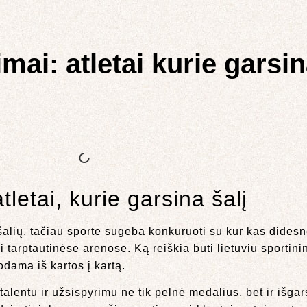
ai: atletai kurie garsin
letai, kurie garsina šalį
alių, tačiau sporte sugeba konkuruoti su kur kas didesn
i tarptautinėse arenose. Ką reiškia būti lietuviu sportin
odama iš kartos į kartą.
alentu ir užsispyrimu ne tik pelnė medalius, bet ir išga