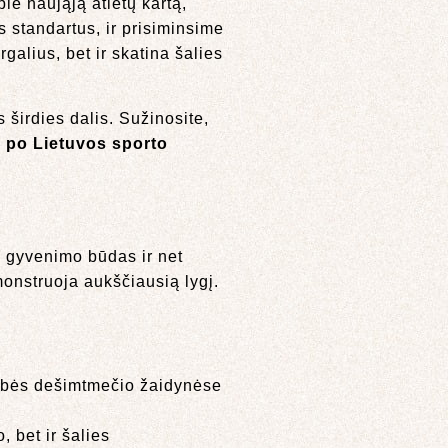
ie naująją atletų kartą,
s standartus, ir prisiminsime
rgalius, bet ir skatina šalies
 širdies dalis. Sužinosite,
 po Lietuvos sporto
, gyvenimo būdas ir net
monstruoja aukščiausią lygį.
ybės dešimtmečio žaidynėse
 bet ir šalies