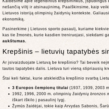
Kalbėsime apie legendinius krepšininkus, įspūdingus dvi
nešančią viltį ir atsinaujinimą. Paaiškinsime, kaip veik
Lietuvos istoriją olimpinių žaidynių kontekste. Galiausia
ekonomiką.
Pasinerkime į Lietuvos sporto pasaulį, kuriame kiekvie
kas tie žmonės, kurie kasdien treniruojasi, siekdami g
aukštumas.
Krepšinis – lietuvių tapatybės s
Ar įsivaizduojate Lietuvą be krepšinio? Tai beveik neį
tautos tapatybės dalis. Lietuva turi vieną stipriausių
Štai keli faktai, kurie atskleidžia krepšinio svarbą Liet
3 Europos čempionų titulai
(1937, 1939, 2003 m.
1992, 1996, 2000 m.
olimpinių žaidynių bronzos 
iškart iškilo į pasaulinį lygį.
Žymūs žaidėjai, tokie kaip Arvydas Sabonis, Šarūn