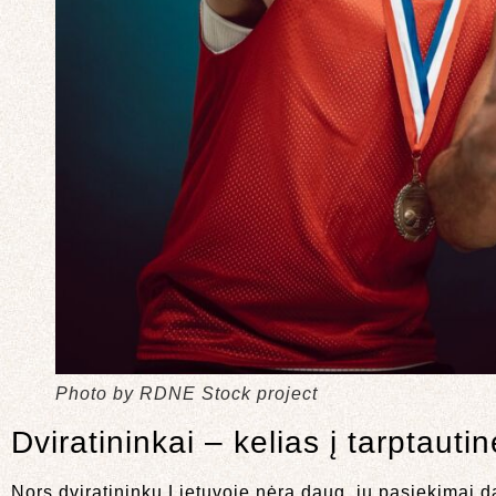
Photo by RDNE Stock project
Dviratininkai – kelias į tarptauti
Nors dviratininkų Lietuvoje nėra daug, jų pasiekimai d