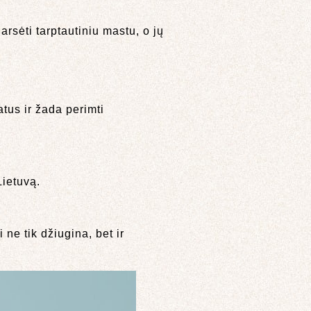
rsėti tarptautiniu mastu, o jų
atus ir žada perimti
Lietuvą.
 ne tik džiugina, bet ir