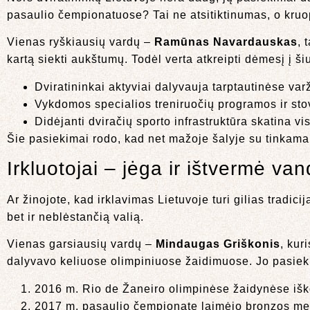
pasaulio čempionatuose? Tai ne atsitiktinumas, o kruo
Vienas ryškiausių vardų –
Ramūnas Navardauskas
, 
kartą siekti aukštumų. Todėl verta atkreipti dėmesį į ši
Dviratininkai aktyviai dalyvauja tarptautinėse va
Vykdomos specialios treniruočių programos ir stov
Didėjanti dviračių sporto infrastruktūra skatina vi
Šie pasiekimai rodo, kad net mažoje šalyje su tinkama 
Irkluotojai – jėga ir ištvermė va
Ar žinojote, kad irklavimas Lietuvoje turi gilias tradicij
bet ir neblėstančią valią.
Vienas garsiausių vardų –
Mindaugas Griškonis
, kur
dalyvavo keliuose olimpiniuose žaidimuose. Jo pasiek
2016 m. Rio de Žaneiro olimpinėse žaidynėse išk
2017 m. pasaulio čempionate laimėjo bronzos me