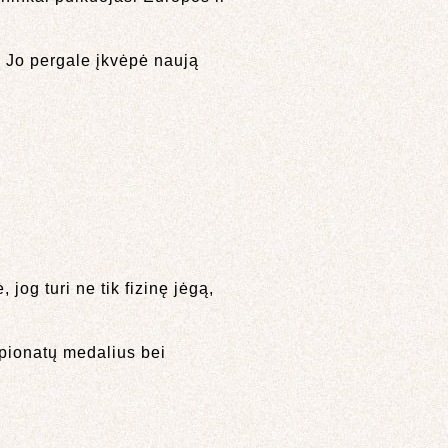
. Jo pergale įkvėpė naują
 jog turi ne tik fizinę jėgą,
mpionatų medalius bei