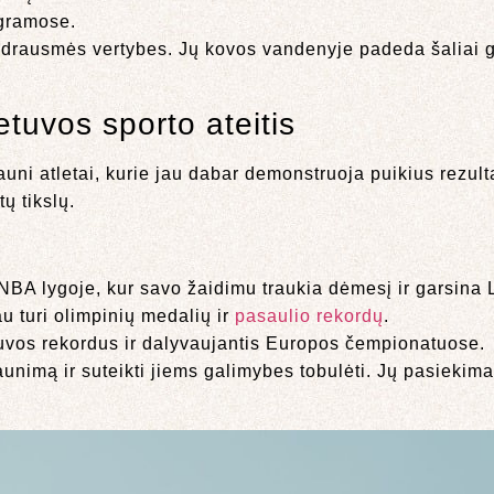
ogramose.
ir drausmės vertybes. Jų kovos vandenyje padeda šaliai ga
tuvos sporto ateitis
jauni atletai, kurie jau dabar demonstruoja puikius rezult
ų tikslų.
BA lygoje, kur savo žaidimu traukia dėmesį ir garsina 
au turi olimpinių medalių ir
pasaulio rekordų
.
etuvos rekordus ir dalyvaujantis Europos čempionatuose.
 jaunimą ir suteikti jiems galimybes tobulėti. Jų pasiekimai