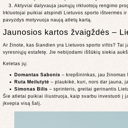
Aktyviai dalyvauja jaunųjų irkluotojų rengimo pr
Irkluotojai puikiai atspindi Lietuvos sporto ištvermės 
pavyzdys motyvuoja naują atletų kartą.
Jaunosios kartos žvaigždės – Lie
Ar žinote, kas šiandien yra Lietuvos sporto viltis? Tai 
vyresniųjų estafetę. Jie nebijodami iššūkių siekia aukšt
Keletas jų:
Domantas Sabonis
– krepšininkas, jau žinomas N
Ruta Meilutytė
– plaukikė, kuri, nors dar jauna, j
Simonas Bilis
– sprinteris, greitai gerinantis Li
Šie atletai puikiai iliustruoja, kaip svarbu investuoti į
įkvepia visą šalį.