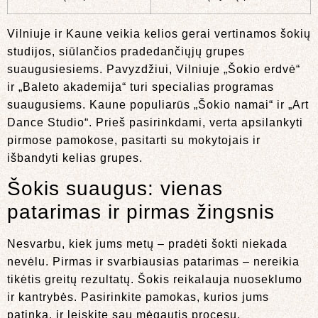
Vilniuje ir Kaune veikia kelios gerai vertinamos šokių
studijos, siūlančios pradedančiųjų grupes
suaugusiesiems. Pavyzdžiui, Vilniuje „Šokio erdvė“
ir „Baleto akademija“ turi specialias programas
suaugusiems. Kaune populiarūs „Šokio namai“ ir „Art
Dance Studio“. Prieš pasirinkdami, verta apsilankyti
pirmose pamokose, pasitarti su mokytojais ir
išbandyti kelias grupes.
Šokis suaugus: vienas
patarimas ir pirmas žingsnis
Nesvarbu, kiek jums metų – pradėti šokti niekada
nevėlu. Pirmas ir svarbiausias patarimas – nereikia
tikėtis greitų rezultatų. Šokis reikalauja nuoseklumo
ir kantrybės. Pasirinkite pamokas, kurios jums
patinka, ir leiskite sau mėgautis procesu.