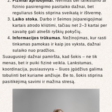
Fiziniai apribojimai.
Nerimas dėl lankstumo ar
fizinio pasirengimo pasitaiko dažnai, bet
reguliarus šokis stiprina sveikatą ir ištvermę.
Laiko stoka.
Darbo ir šeimos įsipareigojimai
kartais atrodo kliūtimi, tačiau net 2–3 kartai per
savaitę gali atnešti ryškių pokyčių.
Informacijos trūkumas.
Nežinojimas, kur rasti
tinkamas pamokas ir kaip jos vyksta, dažnai
sulaiko nuo pradžios.
Suaugusieji dažnai pamiršta, kad šokis – ne tik
menas, bet ir puiki fizinė veikla. Lankstumas,
koordinacija, pusiausvyra – šiuos įgūdžius galima
tobulinti bet kuriame amžiuje. Be to, šokis stiprina
pasitikėjimą savimi ir mažina stresą.