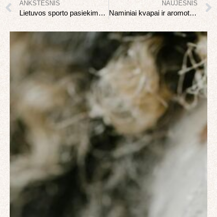
ANKSTESNIS
NAUJESNIS
Lietuvos sporto pasiekimai: atletai kurie garsina šalį
Naminiai kvapai ir aromoterapija: eteriniai aliejai namuose