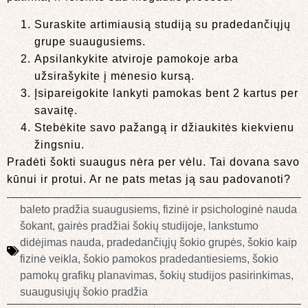
Suraskite artimiausią studiją su pradedančiųjų
grupe suaugusiems.
Apsilankykite atviroje pamokoje arba
užsirašykite į mėnesio kursą.
Įsipareigokite lankyti pamokas bent 2 kartus per
savaitę.
Stebėkite savo pažangą ir džiaukitės kiekvienu
žingsniu.
Pradėti šokti suaugus nėra per vėlu. Tai dovana savo
kūnui ir protui. Ar ne pats metas ją sau padovanoti?
baleto pradžia suaugusiems
,
fizinė ir psichologinė nauda
šokant
,
gairės pradžiai šokių studijoje
,
lankstumo
didėjimas nauda
,
pradedančiųjų šokio grupės
,
šokio kaip
fizinė veikla
,
šokio pamokos pradedantiesiems
,
šokio
pamokų grafikų planavimas
,
šokių studijos pasirinkimas
,
suaugusiųjų šokio pradžia