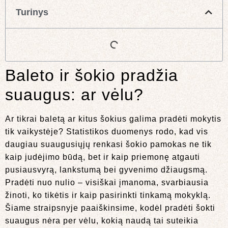
Turinys
Baleto ir šokio pradžia
suaugus: ar vėlu?
Ar tikrai baletą ar kitus šokius galima pradėti mokytis
tik vaikystėje? Statistikos duomenys rodo, kad vis
daugiau suaugusiųjų renkasi šokio pamokas ne tik
kaip judėjimo būdą, bet ir kaip priemonę atgauti
pusiausvyrą, lankstumą bei gyvenimo džiaugsmą.
Pradėti nuo nulio – visiškai įmanoma, svarbiausia
žinoti, ko tikėtis ir kaip pasirinkti tinkamą mokyklą.
Šiame straipsnyje paaiškinsime, kodėl pradėti šokti
suaugus nėra per vėlu, kokią naudą tai suteikia