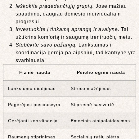
Ieškokite pradedančiųjų grupių.
Jose mažiau
spaudimo, daugiau dėmesio individualiam
progresui.
Investuokite į tinkamą aprangą ir avalynę.
Tai
užtikrins komfortą ir saugumą treniruočių metu.
Stebėkite savo pažangą.
Lankstumas ir
koordinacija gerėja palaipsniui, tad kantrybė yra
svarbiausia.
Fizinė nauda
Psichologinė nauda
Lankstumo didėjimas
Streso mažėjimas
Pagerėjusi pusiausvyra
Stipresnė savivertė
Gerėjanti koordinacija
Emocinis atsipalaidavimas
Raumenų stiprinimas
Socialinių ryšių plėtra