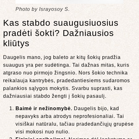
Photo by Israyosoy S.
Kas stabdo suaugusiuosius
pradėti šokti? Dažniausios
kliūtys
Daugelis mano, jog baleto ar kitų šokių pradžia
suaugus yra per sudėtinga. Tai dažnas mitas, kuris
atgraso nuo pirmojo žingsnio. Nors šokio technika
reikalauja kantrybės, pradedantiesiems sudaromos
palankios sąlygos mokytis. Svarbu suprasti, kas
dažniausiai stabdo žengti į šokių pasaulį.
Baimė ir nežinomybė.
Daugelis bijo, kad
nepavyks arba atrodys neprofesionaliai. Tai
visiškai natūralu, tačiau pradedančiųjų grupėse
visi mokosi nuo nulio.