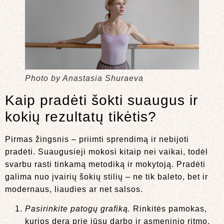
Photo by Anastasia Shuraeva
Kaip pradėti šokti suaugus ir
kokių rezultatų tikėtis?
Pirmas žingsnis – priimti sprendimą ir nebijoti
pradėti. Suaugusieji mokosi kitaip nei vaikai, todėl
svarbu rasti tinkamą metodiką ir mokytoją. Pradėti
galima nuo įvairių šokių stilių – ne tik baleto, bet ir
modernaus, liaudies ar net salsos.
Pasirinkite patogų grafiką.
Rinkitės pamokas,
kurios dera prie jūsų darbo ir asmeninio ritmo.