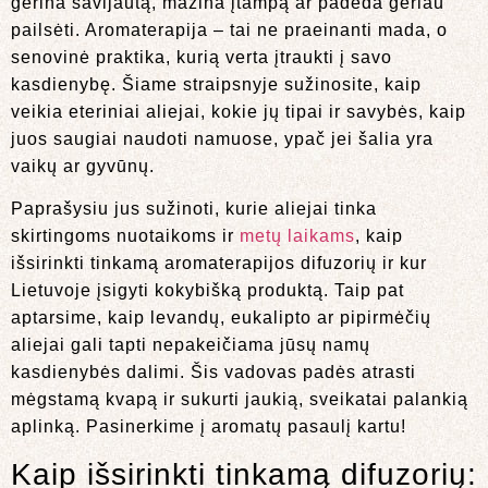
gerina savijautą, mažina įtampą ar padeda geriau
pailsėti. Aromaterapija – tai ne praeinanti mada, o
senovinė praktika, kurią verta įtraukti į savo
kasdienybę. Šiame straipsnyje sužinosite, kaip
veikia eteriniai aliejai, kokie jų tipai ir savybės, kaip
juos saugiai naudoti namuose, ypač jei šalia yra
vaikų ar gyvūnų.
Paprašysiu jus sužinoti, kurie aliejai tinka
skirtingoms nuotaikoms ir
metų laikams
, kaip
išsirinkti tinkamą aromaterapijos difuzorių ir kur
Lietuvoje įsigyti kokybišką produktą. Taip pat
aptarsime, kaip levandų, eukalipto ar pipirmėčių
aliejai gali tapti nepakeičiama jūsų namų
kasdienybės dalimi. Šis vadovas padės atrasti
mėgstamą kvapą ir sukurti jaukią, sveikatai palankią
aplinką. Pasinerkime į aromatų pasaulį kartu!
Kaip išsirinkti tinkamą difuzorių: