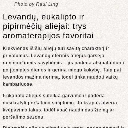
Photo by Raul Ling
Levandų, eukalipto ir
pipirmėčių aliejai: trys
aromaterapijos favoritai
Kiekvienas iš šių aliejų turi savitą charakterį ir
privalumus. Levandų eterinis aliejus garsėja
raminančiomis savybėmis – jis padeda atsipalaiduoti
po įtemptos dienos ir gerina miego kokybę. Taip pat
levandos mažina nerimą, todėl tinka naudoti vaikų
kambariuose.
Eukalipto aliejus suteikia gaivumo ir padeda
nusikratyti peršalimo simptomų. Jo kvapas atveria
kvėpavimo takus, todėl ypač naudingas žiemą ar
peršalimo sezonu.