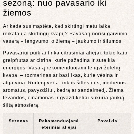
sezoną: nuo pavasario iki
žiemos
Ar kada susimąstėte, kad skirtingi metų laikai
reikalauja skirtingų kvapų? Pavasarį norisi gaivumo,
vasarą – lengvumo, o žiemą – jaukumo ir šilumos.
Pavasariui puikiai tinka citrusiniai aliejai, tokie kaip
greipfrutas ar citrina, kurie pažadina ir suteikia
energijos. Vasarą rekomenduojami lengvi žolelių
kvapai – rozmarinas ar bazilikas, kurie vėsina ir
atgaivina. Rudenį verta rinktis šiltesnius, medienos
aromatus, pavyzdžiui, kedrą ar sandalmedį. Žiemą
levandos, cinamonas ir gvazdikėliai sukuria jaukią,
šiltą atmosferą.
Sezonas
Rekomenduojami
Poveikis
eteriniai aliejai