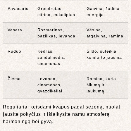
Pavasaris
Greipfrutas,
Gaivina, žadina
citrina, eukaliptas
energiją
Vasara
Rozmarinas,
Vėsina,
bazilikas, levanda
atgaivina, ramina
Ruduo
Kedras,
Šildo, suteikia
sandalmedis,
komforto jausmą
cinamonas
Žiema
Levanda,
Ramina, kuria
cinamonas,
šilumą ir
gvazdikėliai
jaukumą
Reguliariai keisdami kvapus pagal sezoną, nuolat
jausite pokyčius ir išlaikysite namų atmosferą
harmoningą bei gyvą.