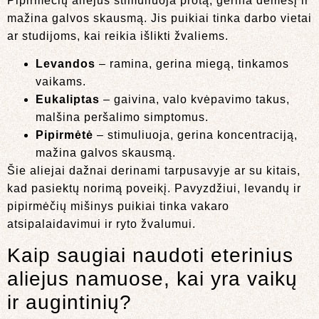
Pipirmėčių aliejus stimuliuoja protą, gerina dėmesį ir
mažina galvos skausmą. Jis puikiai tinka darbo vietai
ar studijoms, kai reikia išlikti žvaliems.
Levandos
– ramina, gerina miegą, tinkamos
vaikams.
Eukaliptas
– gaivina, valo kvėpavimo takus,
malšina peršalimo simptomus.
Pipirmėtė
– stimuliuoja, gerina koncentraciją,
mažina galvos skausmą.
Šie aliejai dažnai derinami tarpusavyje ar su kitais,
kad pasiektų norimą poveikį. Pavyzdžiui, levandų ir
pipirmėčių mišinys puikiai tinka vakaro
atsipalaidavimui ir ryto žvalumui.
Kaip saugiai naudoti eterinius
aliejus namuose, kai yra vaikų
ir augintinių?