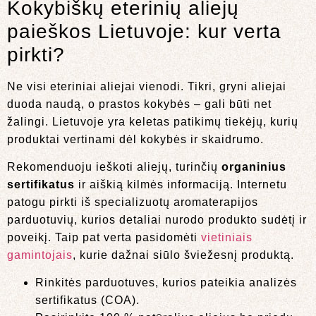
Kokybiškų eterinių aliejų
paieškos Lietuvoje: kur verta
pirkti?
Ne visi eteriniai aliejai vienodi. Tikri, gryni aliejai
duoda naudą, o prastos kokybės – gali būti net
žalingi. Lietuvoje yra keletas patikimų tiekėjų, kurių
produktai vertinami dėl kokybės ir skaidrumo.
Rekomenduoju ieškoti aliejų, turinčių
organinius
sertifikatus
ir aiškią kilmės informaciją. Internetu
patogu pirkti iš specializuotų aromaterapijos
parduotuvių, kurios detaliai nurodo produkto sudėtį ir
poveikį. Taip pat verta pasidomėti
vietiniais
gamintojais
, kurie dažnai siūlo šviežesnį produktą.
Rinkitės parduotuves, kurios pateikia analizės
sertifikatus (COA).