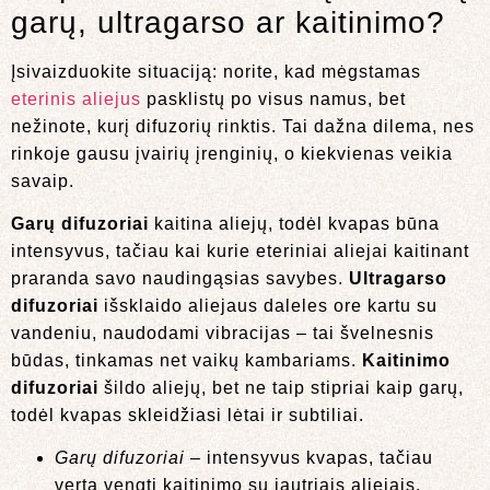
garų, ultragarso ar kaitinimo?
Įsivaizduokite situaciją: norite, kad mėgstamas
eterinis aliejus
pasklistų po visus namus, bet
nežinote, kurį difuzorių rinktis. Tai dažna dilema, nes
rinkoje gausu įvairių įrenginių, o kiekvienas veikia
savaip.
Garų difuzoriai
kaitina aliejų, todėl kvapas būna
intensyvus, tačiau kai kurie eteriniai aliejai kaitinant
praranda savo naudingąsias savybes.
Ultragarso
difuzoriai
išsklaido aliejaus daleles ore kartu su
vandeniu, naudodami vibracijas – tai švelnesnis
būdas, tinkamas net vaikų kambariams.
Kaitinimo
difuzoriai
šildo aliejų, bet ne taip stipriai kaip garų,
todėl kvapas skleidžiasi lėtai ir subtiliai.
Garų difuzoriai
– intensyvus kvapas, tačiau
verta vengti kaitinimo su jautriais aliejais.