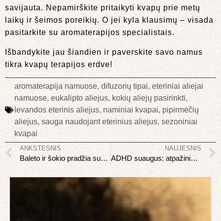
savijauta. Nepamirškite pritaikyti kvapų prie metų
laikų ir šeimos poreikių. O jei kyla klausimų – visada
pasitarkite su aromaterapijos specialistais.
Išbandykite jau šiandien ir paverskite savo namus
tikra kvapų terapijos erdve!
aromaterapija namuose
,
difuzorių tipai
,
eteriniai aliejai
namuose
,
eukalipto aliejus
,
kokių aliejų pasirinkti
,
levandos eterinis aliejus
,
naminiai kvapai
,
pipirmėčių
aliejus
,
sauga naudojant eterinius aliejus
,
sezoniniai
kvapai
ANKSTESNIS
NAUJESNIS
Baleto ir šokio pradžia suaugus: ar vėlu
ADHD suaugus: atpažinimas ir gyvenimas su ja