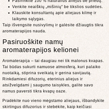
Pasirinkite 100 % natūralius aliejus be priedų.
Venkite neaiškių „mišinių“ be tikslios sudėties.
Klauskite konsultantų apie aliejaus kilmę ir
laikymo sąlygas.
Taip išvengsite nusivylimų ir galėsite džiaugtis tikra
aromaterapijos nauda.
Pasiruoškite namų
aromaterapijos kelionei
Aromaterapija – tai daugiau nei tik malonus kvapas.
Tai būdas sukurti namuose atmosferą, kuri palaiko
nuotaiką, stiprina sveikatą ir gerina savijautą.
Rinkdamiesi difuzorių, eterinius aliejus ir
atsižvelgdami į saugumo taisykles, galite savo
namus paversti tikra kvapų oaze.
Pradėkite nuo vieno mėgstamo aliejaus, išbandykite
skirtingus difuzorius ir stebėkite, kaip keičiasi