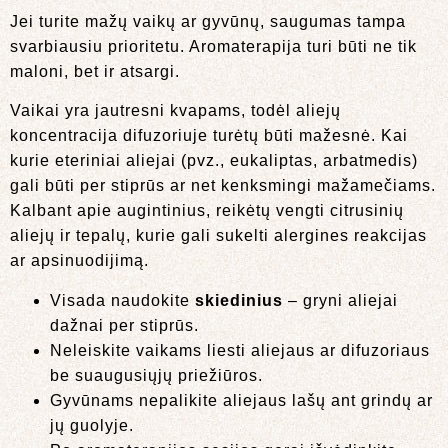
Jei turite mažų vaikų ar gyvūnų, saugumas tampa
svarbiausiu prioritetu. Aromaterapija turi būti ne tik
maloni, bet ir atsargi.
Vaikai yra jautresni kvapams, todėl aliejų
koncentracija difuzoriuje turėtų būti mažesnė. Kai
kurie eteriniai aliejai (pvz., eukaliptas, arbatmedis)
gali būti per stiprūs ar net kenksmingi mažamečiams.
Kalbant apie augintinius, reikėtų vengti citrusinių
aliejų ir tepalų, kurie gali sukelti alergines reakcijas
ar apsinuodijimą.
Visada naudokite
skiedinius
– gryni aliejai
dažnai per stiprūs.
Neleiskite vaikams liesti aliejaus ar difuzoriaus
be suaugusiųjų priežiūros.
Gyvūnams nepalikite aliejaus lašų ant grindų ar
jų guolyje.