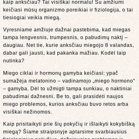
kaip anksčiau? Tai visiškai normalu! Su amžiumi
keičiasi mūsų organizmo poreikiai ir fiziologija, o tai
tiesiogiai veikia miegą.
Vyresniame amžiuje dažnai pastebima, kad miegas
tampa lengvesnis, trumpesnis, o pabudimų naktį –
daugiau. Net tie, kurie anksčiau miegojo 8 valandas,
dabar gali jausti, kad pakanka mažiau. Kodėl taip
nutinka?
Miego ciklai ir hormonų gamyba keičiasi: ypač
sumažėja melatonino – vadinamojo „miego hormono“
– gamyba. Dėl to užmigti tampa sunkiau, o naktiniai
pabudimai dažnesni. Be to, gali prasidėti naujos
miego problemos, kurios anksčiau buvo retos arba
visiškai nežinomos.
Kaip prisitaikyti prie šių pokyčių ir išlaikyti kokybišką
miegą? Šiame straipsnyje aptarsime svarbiausius