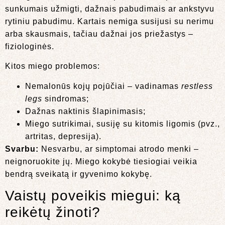
sunkumais užmigti, dažnais pabudimais ar ankstyvu
rytiniu pabudimu. Kartais nemiga susijusi su nerimu
arba skausmais, tačiau dažnai jos priežastys –
fiziologinės.
Kitos miego problemos:
Nemalonūs kojų pojūčiai – vadinamas
restless
legs
sindromas;
Dažnas naktinis šlapinimasis;
Miego sutrikimai, susiję su kitomis ligomis (pvz.,
artritas, depresija).
Svarbu:
Nesvarbu, ar simptomai atrodo menki –
neignoruokite jų. Miego kokybė tiesiogiai veikia
bendrą sveikatą ir gyvenimo kokybę.
Vaistų poveikis miegui: ką
reikėtų žinoti?