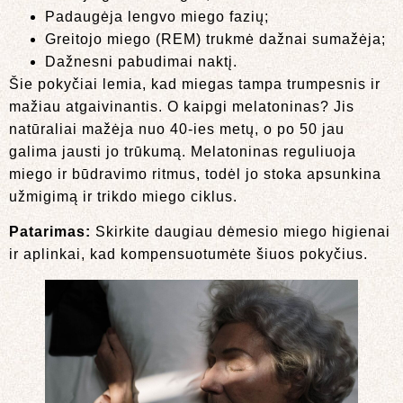
Padaugėja lengvo miego fazių;
Greitojo miego (REM) trukmė dažnai sumažėja;
Dažnesni pabudimai naktį.
Šie pokyčiai lemia, kad miegas tampa trumpesnis ir
mažiau atgaivinantis. O kaipgi melatoninas? Jis
natūraliai mažėja nuo 40-ies metų, o po 50 jau
galima jausti jo trūkumą. Melatoninas reguliuoja
miego ir būdravimo ritmus, todėl jo stoka apsunkina
užmigimą ir trikdo miego ciklus.
Patarimas:
Skirkite daugiau dėmesio miego higienai
ir aplinkai, kad kompensuotumėte šiuos pokyčius.