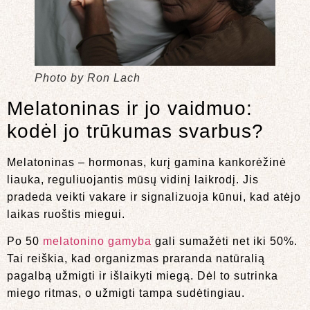
Photo by Ron Lach
Melatoninas ir jo vaidmuo:
kodėl jo trūkumas svarbus?
Melatoninas – hormonas, kurį gamina kankorėžinė
liauka, reguliuojantis mūsų vidinį laikrodį. Jis
pradeda veikti vakare ir signalizuoja kūnui, kad atėjo
laikas ruoštis miegui.
Po 50
melatonino gamyba
gali sumažėti net iki 50%.
Tai reiškia, kad organizmas praranda natūralią
pagalbą užmigti ir išlaikyti miegą. Dėl to sutrinka
miego ritmas, o užmigti tampa sudėtingiau.