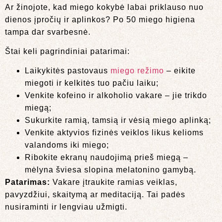
Ar žinojote, kad miego kokybė labai priklauso nuo
dienos įpročių ir aplinkos? Po 50 miego higiena
tampa dar svarbesnė.
Štai keli pagrindiniai patarimai:
Laikykitės pastovaus
miego režimo
– eikite
miegoti ir kelkitės tuo pačiu laiku;
Venkite kofeino ir alkoholio vakare – jie trikdo
miegą;
Sukurkite ramią, tamsią ir vėsią miego aplinką;
Venkite aktyvios fizinės veiklos likus kelioms
valandoms iki miego;
Ribokite ekranų naudojimą prieš miegą –
mėlyna šviesa slopina melatonino gamybą.
Patarimas:
Vakare įtraukite ramias veiklas,
pavyzdžiui, skaitymą ar meditaciją. Tai padės
nusiraminti ir lengviau užmigti.