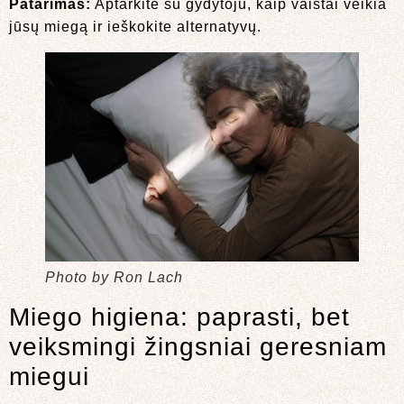
Patarimas:
Aptarkite su gydytoju, kaip vaistai veikia
jūsų miegą ir ieškokite alternatyvų.
Photo by Ron Lach
Miego higiena: paprasti, bet
veiksmingi žingsniai geresniam
miegui