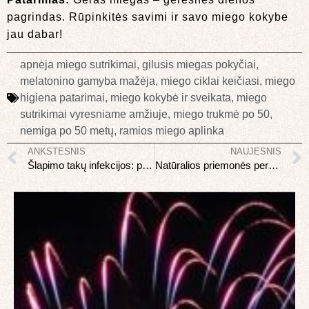
pagrindas. Rūpinkitės savimi ir savo miego kokybe
jau dabar!
apnėja miego sutrikimai
,
gilusis miegas pokyčiai
,
melatonino gamyba mažėja
,
miego ciklai keičiasi
,
miego
higiena patarimai
,
miego kokybė ir sveikata
,
miego
sutrikimai vyresniame amžiuje
,
miego trukmė po 50
,
nemiga po 50 metų
,
ramios miego aplinka
ANKSTESNIS
NAUJESNIS
Šlapimo takų infekcijos: prevencija ir gydymas
Natūralios priemonės peršalimui gydyti: kas veikia iš tikrųjų