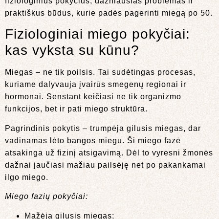
fiziologinius pokyčius, dažniausias problemas ir
praktiškus būdus, kurie padės pagerinti miegą po 50.
Fiziologiniai miego pokyčiai:
kas vyksta su kūnu?
Miegas – ne tik poilsis. Tai sudėtingas procesas,
kuriame dalyvauja įvairūs smegenų regionai ir
hormonai. Senstant keičiasi ne tik organizmo
funkcijos, bet ir pati miego struktūra.
Pagrindinis pokytis – trumpėja gilusis miegas, dar
vadinamas lėto bangos miegu. Ši miego fazė
atsakinga už fizinį atsigavimą. Dėl to vyresni žmonės
dažnai jaučiasi mažiau pailsėję net po pakankamai
ilgo miego.
Miego fazių pokyčiai:
Mažėja gilusis miegas;