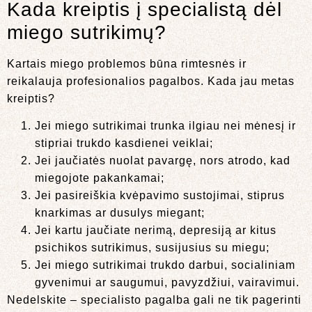
Kada kreiptis į specialistą dėl
miego sutrikimų?
Kartais miego problemos būna rimtesnės ir
reikalauja profesionalios pagalbos. Kada jau metas
kreiptis?
Jei miego sutrikimai trunka ilgiau nei mėnesį ir
stipriai trukdo kasdienei veiklai;
Jei jaučiatės nuolat pavargę, nors atrodo, kad
miegojote pakankamai;
Jei pasireiškia kvėpavimo sustojimai, stiprus
knarkimas ar dusulys miegant;
Jei kartu jaučiate nerimą, depresiją ar kitus
psichikos sutrikimus, susijusius su miegu;
Jei miego sutrikimai trukdo darbui, socialiniam
gyvenimui ar saugumui, pavyzdžiui, vairavimui.
Nedelskite – specialisto pagalba gali ne tik pagerinti