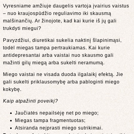
Vyresniame amžiuje daugelis vartoja įvairius vaistus
– nuo kraujospūdžio reguliavimo iki skausmą
malšinančių. Ar žinojote, kad kai kurie iš jų gali
trukdyti miegui?
Pavyzdžiui, diuretikai sukelia naktinį šlapinimąsi,
todėl miegas tampa pertraukiamas. Kai kurie
antidepresantai arba vaistai nuo skausmo gali
mažinti gilų miegą arba sukelti neramumą.
Miego vaistai ne visada duoda ilgalaikį efektą. Jie
gali sukelti priklausomybę arba pabloginti miego
kokybę.
Kaip atpažinti poveikį?
Jaučiatės nepailsėję net po miego;
Miegas tampa fragmentuotas;
Atsiranda neįprasti miego sutrikimai.