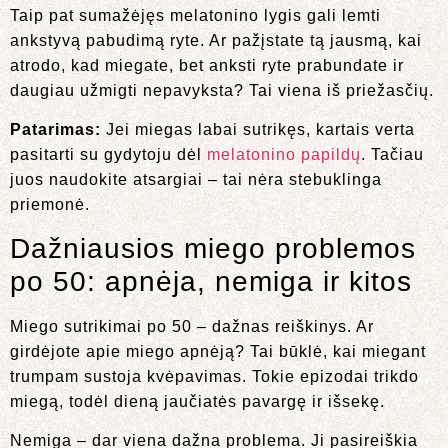
Taip pat sumažėjęs melatonino lygis gali lemti
ankstyvą pabudimą ryte. Ar pažįstate tą jausmą, kai
atrodo, kad miegate, bet anksti ryte prabundate ir
daugiau užmigti nepavyksta? Tai viena iš priežasčių.
Patarimas:
Jei miegas labai sutrikęs, kartais verta
pasitarti su gydytoju dėl
melatonino papildų
. Tačiau
juos naudokite atsargiai – tai nėra stebuklinga
priemonė.
Dažniausios miego problemos
po 50: apnėja, nemiga ir kitos
Miego sutrikimai po 50 – dažnas reiškinys. Ar
girdėjote apie miego apnėją? Tai būklė, kai miegant
trumpam sustoja kvėpavimas. Tokie epizodai trikdo
miegą, todėl dieną jaučiatės pavargę ir išsekę.
Nemiga – dar viena dažna problema. Ji pasireiškia