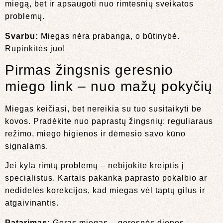
miegą, bet ir apsaugoti nuo rimtesnių sveikatos
problemų.
Svarbu:
Miegas nėra prabanga, o būtinybė.
Rūpinkitės juo!
Pirmas žingsnis geresnio
miego link – nuo mažų pokyčių
Miegas keičiasi, bet nereikia su tuo susitaikyti be
kovos. Pradėkite nuo paprastų žingsnių: reguliaraus
režimo, miego higienos ir dėmesio savo kūno
signalams.
Jei kyla rimtų problemų – nebijokite kreiptis į
specialistus. Kartais pakanka paprasto pokalbio ar
nedidelės korekcijos, kad miegas vėl taptų gilus ir
atgaivinantis.
Patarimas:
Geras miegas – geresnės dienos