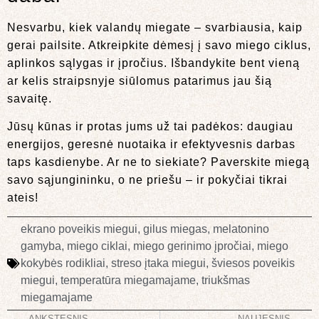
Nesvarbu, kiek valandų miegate – svarbiausia, kaip
gerai pailsite. Atkreipkite dėmesį į savo miego ciklus,
aplinkos sąlygas ir įpročius. Išbandykite bent vieną
ar kelis straipsnyje siūlomus patarimus jau šią
savaitę.
Jūsų kūnas ir protas jums už tai padėkos: daugiau
energijos, geresnė nuotaika ir efektyvesnis darbas
taps kasdienybe. Ar ne to siekiate? Paverskite miegą
savo sąjungininku, o ne priešu – ir pokyčiai tikrai
ateis!
ekrano poveikis miegui
,
gilus miegas
,
melatonino
gamyba
,
miego ciklai
,
miego gerinimo įpročiai
,
miego
kokybės rodikliai
,
streso įtaka miegui
,
šviesos poveikis
miegui
,
temperatūra miegamajame
,
triukšmas
miegamajame
ANKSTESNIS
NAUJESNIS