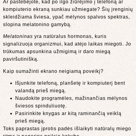
Ar pastebėjote, kad po ilgo žiūrėjimo į telefoną ar
kompiuterio ekraną sunkiau užmiegate? Šių įrenginių
skleidžiama šviesa, ypač mėlynos spalvos spektras,
slopina melatonino gamybą.
Melatoninas
yra natūralus hormonas, kuris
signalizuoja organizmui, kad atėjo laikas miegoti. Jo
trūkumas apsunkina užmigimą ir daro miegą
paviršutinišką.
Kaip sumažinti ekrano neigiamą poveikį?
Išjunkite telefoną, planšetę ir kompiuterį bent
valandą prieš miegą.
Naudokite programėles, mažinančias mėlynos
šviesos spinduliuotę.
Pasirinkite knygas ar kitą raminančią veiklą
prieš miegą.
Toks paprastas įprotis padės išlaikyti natūralų miego