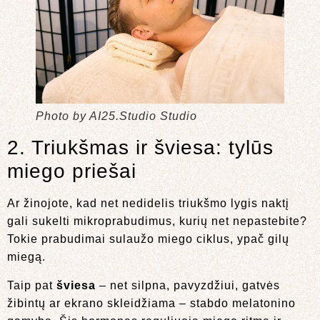
Photo by AI25.Studio Studio
2. Triukšmas ir šviesa: tylūs
miego priešai
Ar žinojote, kad net nedidelis triukšmo lygis naktį
gali sukelti mikroprabudimus, kurių net nepastebite?
Tokie prabudimai sulaužo miego ciklus, ypač gilų
miegą.
Taip pat
šviesa
– net silpna, pavyzdžiui, gatvės
žibintų ar ekrano skleidžiama – stabdo melatonino