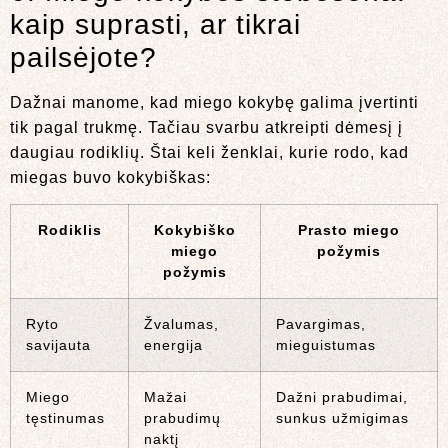
kaip suprasti, ar tikrai
pailsėjote?
Dažnai manome, kad miego kokybę galima įvertinti
tik pagal trukmę. Tačiau svarbu atkreipti dėmesį į
daugiau rodiklių. Štai keli ženklai, kurie rodo, kad
miegas buvo kokybiškas:
Rodiklis
Kokybiško
Prasto miego
miego
požymis
požymis
Ryto
Žvalumas,
Pavargimas,
savijauta
energija
mieguistumas
Miego
Mažai
Dažni prabudimai,
tęstinumas
prabudimų
sunkus užmigimas
naktį