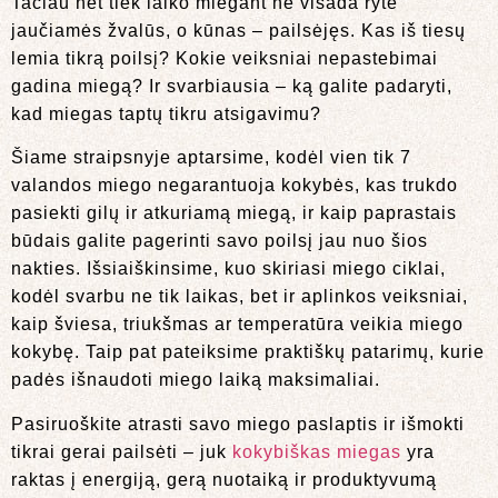
Tačiau net tiek laiko miegant ne visada ryte
jaučiamės žvalūs, o kūnas – pailsėjęs. Kas iš tiesų
lemia tikrą poilsį? Kokie veiksniai nepastebimai
gadina miegą? Ir svarbiausia – ką galite padaryti,
kad miegas taptų tikru atsigavimu?
Šiame straipsnyje aptarsime, kodėl vien tik 7
valandos miego negarantuoja kokybės, kas trukdo
pasiekti gilų ir atkuriamą miegą, ir kaip paprastais
būdais galite pagerinti savo poilsį jau nuo šios
nakties. Išsiaiškinsime, kuo skiriasi miego ciklai,
kodėl svarbu ne tik laikas, bet ir aplinkos veiksniai,
kaip šviesa, triukšmas ar temperatūra veikia miego
kokybę. Taip pat pateiksime praktiškų patarimų, kurie
padės išnaudoti miego laiką maksimaliai.
Pasiruoškite atrasti savo miego paslaptis ir išmokti
tikrai gerai pailsėti – juk
kokybiškas miegas
yra
raktas į energiją, gerą nuotaiką ir produktyvumą