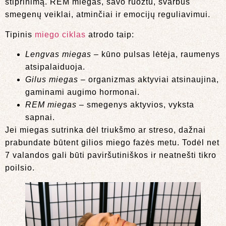
stiprinimą. REM miegas, savo ruožtu, svarbus
smegenų veiklai, atminčiai ir emocijų reguliavimui.
Tipinis
miego ciklas
atrodo taip:
Lengvas miegas
– kūno pulsas lėtėja, raumenys
atsipalaiduoja.
Gilus miegas
– organizmas aktyviai atsinaujina,
gaminami augimo hormonai.
REM miegas
– smegenys aktyvios, vyksta
sapnai.
Jei miegas sutrinka dėl triukšmo ar streso, dažnai
prabundate būtent gilios miego fazės metu. Todėl net
7 valandos gali būti paviršutiniškos ir neatnešti tikro
poilsio.