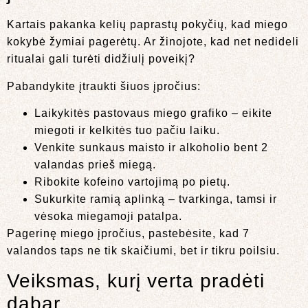
Kartais pakanka kelių paprastų pokyčių, kad miego
kokybė žymiai pagerėtų. Ar žinojote, kad net nedideli
ritualai gali turėti didžiulį poveikį?
Pabandykite įtraukti šiuos įpročius:
Laikykitės pastovaus miego grafiko – eikite
miegoti ir kelkitės tuo pačiu laiku.
Venkite sunkaus maisto ir alkoholio bent 2
valandas prieš miegą.
Ribokite kofeino vartojimą po pietų.
Sukurkite ramią aplinką – tvarkinga, tamsi ir
vėsoka miegamoji patalpa.
Pagerinę miego įpročius, pastebėsite, kad 7
valandos taps ne tik skaičiumi, bet ir tikru poilsiu.
Veiksmas, kurį verta pradėti
dabar