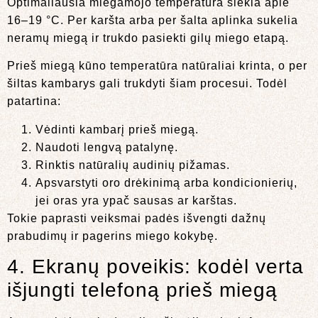
Optimaliausia miegamojo temperatūra siekia apie
16–19 °C. Per karšta arba per šalta aplinka sukelia
neramų miegą ir trukdo pasiekti gilų miego etapą.
Prieš miegą kūno temperatūra natūraliai krinta, o per
šiltas kambarys gali trukdyti šiam procesui. Todėl
patartina:
Vėdinti kambarį prieš miegą.
Naudoti lengvą patalynę.
Rinktis natūralių audinių pižamas.
Apsvarstyti oro drėkinimą arba kondicionierių,
jei oras yra ypač sausas ar karštas.
Tokie paprasti veiksmai padės išvengti dažnų
prabudimų ir pagerins miego kokybę.
4. Ekranų poveikis: kodėl verta
išjungti telefoną prieš miegą