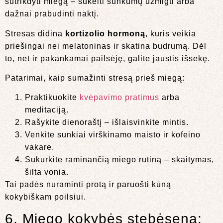
sutrikdyti miegą – sukelti sunkumų užmigti arba
dažnai prabudinti naktį.
Stresas didina
kortizolio hormoną
, kuris veikia
priešingai nei melatoninas ir skatina budrumą. Dėl
to, net ir pakankamai pailsėję, galite jaustis išsekę.
Patarimai, kaip sumažinti stresą prieš miegą:
Praktikuokite
kvėpavimo pratimus
arba
meditaciją.
Rašykite dienoraštį – išlaisvinkite mintis.
Venkite sunkiai virškinamo maisto ir kofeino
vakare.
Sukurkite raminančią miego rutiną – skaitymas,
šilta vonia.
Tai padės nuraminti protą ir paruošti kūną
kokybiškam poilsiui.
6. Miego kokybės stebėsena: