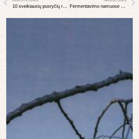
10 sveikiausių pusryčių receptų užimtiems žmonėms
Fermentavimo namuose vadovas: kimchi, kombucha ir daugiau