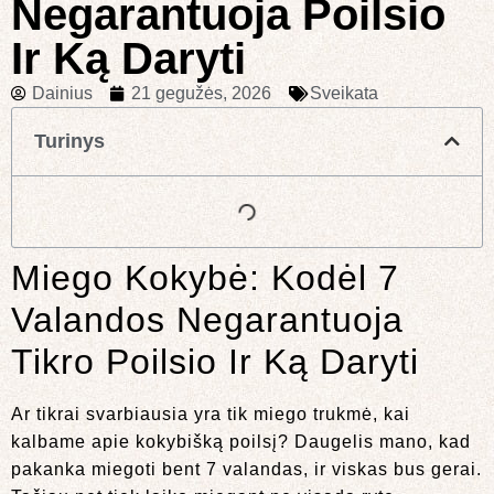
Negarantuoja Poilsio
Ir Ką Daryti
Dainius
21 gegužės, 2026
Sveikata
Turinys
Miego Kokybė: Kodėl 7
Valandos Negarantuoja
Tikro Poilsio Ir Ką Daryti
Ar tikrai svarbiausia yra tik miego trukmė, kai
kalbame apie kokybišką poilsį? Daugelis mano, kad
pakanka miegoti bent 7 valandas, ir viskas bus gerai.