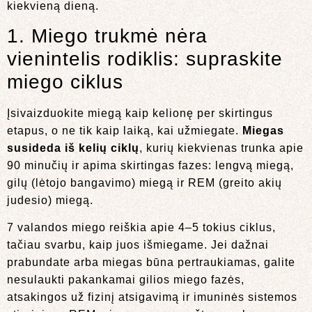
kiekvieną dieną.
1. Miego trukmė nėra
vienintelis rodiklis: supraskite
miego ciklus
Įsivaizduokite miegą kaip kelionę per skirtingus
etapus, o ne tik kaip laiką, kai užmiegate.
Miegas
susideda iš kelių ciklų
, kurių kiekvienas trunka apie
90 minučių ir apima skirtingas fazes: lengvą miegą,
gilų (lėtojo bangavimo) miegą ir REM (greito akių
judesio) miegą.
7 valandos miego reiškia apie 4–5 tokius ciklus,
tačiau svarbu, kaip juos išmiegame. Jei dažnai
prabundate arba miegas būna pertraukiamas, galite
nesulaukti pakankamai gilios miego fazės,
atsakingos už fizinį atsigavimą ir imuninės sistemos