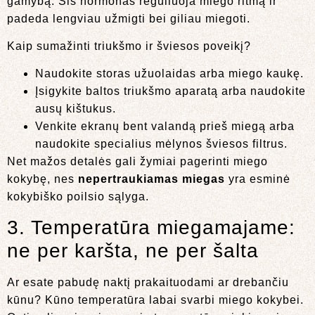
gamybą. Šis hormonas reguliuoja miego ritmą ir
padeda lengviau užmigti bei giliau miegoti.
Kaip sumažinti triukšmo ir šviesos poveikį?
Naudokite storas užuolaidas arba miego kaukę.
Įsigykite baltos triukšmo aparatą arba naudokite
ausų kištukus.
Venkite ekranų bent valandą prieš miegą arba
naudokite specialius mėlynos šviesos filtrus.
Net mažos detalės gali žymiai pagerinti miego
kokybę, nes
nepertraukiamas miegas
yra esminė
kokybiško poilsio sąlyga.
3. Temperatūra miegamajame:
ne per karšta, ne per šalta
Ar esate pabudę naktį prakaituodami ar drebančiu
kūnu? Kūno temperatūra labai svarbi miego kokybei.