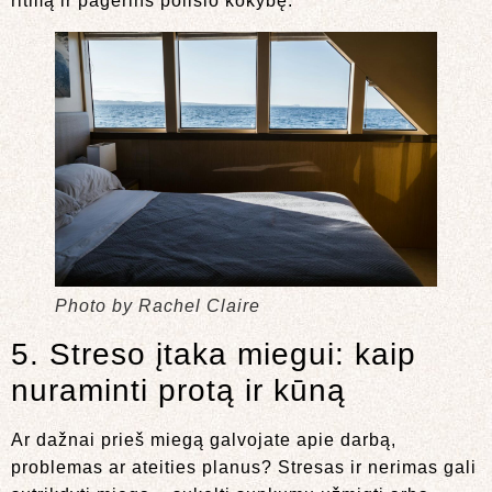
ritmą ir pagerins poilsio kokybę.
Photo by Rachel Claire
5. Streso įtaka miegui: kaip
nuraminti protą ir kūną
Ar dažnai prieš miegą galvojate apie darbą,
problemas ar ateities planus? Stresas ir nerimas gali