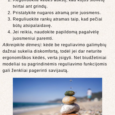
tvirtai ant grindų.
Pristatykite nugaros atramą prie juosmens.
Reguliuokite rankų atramas taip, kad pečiai
būtų atsipalaidavę.
Jei reikia, naudokite papildomą pagalvėlę
juosmeniui paremti.
Atkreipkite dėmesį:
kėdė be reguliavimo galimybių
dažnai sukelia diskomfortą, todėl jei dar neturite
ergonomiškos kėdės, verta įsigyti. Net biudžetiniai
modeliai su pagrindinėmis reguliavimo funkcijomis
gali ženkliai pagerinti savijautą.