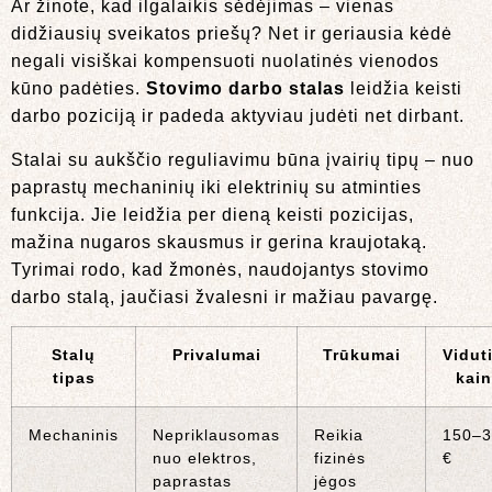
Ar žinote, kad ilgalaikis sėdėjimas – vienas
didžiausių sveikatos priešų? Net ir geriausia kėdė
negali visiškai kompensuoti nuolatinės vienodos
kūno padėties.
Stovimo darbo stalas
leidžia keisti
darbo poziciją ir padeda aktyviau judėti net dirbant.
Stalai su aukščio reguliavimu būna įvairių tipų – nuo
paprastų mechaninių iki elektrinių su atminties
funkcija. Jie leidžia per dieną keisti pozicijas,
mažina nugaros skausmus ir gerina kraujotaką.
Tyrimai rodo, kad žmonės, naudojantys stovimo
darbo stalą, jaučiasi žvalesni ir mažiau pavargę.
Stalų
Privalumai
Trūkumai
Vidut
tipas
kai
Mechaninis
Nepriklausomas
Reikia
150–3
nuo elektros,
fizinės
€
paprastas
jėgos