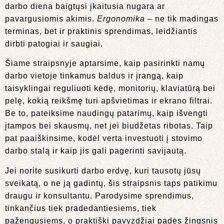
darbo diena baigtųsi įkaitusia nugara ar
pavargusiomis akimis.
Ergonomika
– ne tik madingas
terminas, bet ir praktinis sprendimas, leidžiantis
dirbti patogiai ir saugiai.
Šiame straipsnyje aptarsime, kaip pasirinkti namų
darbo vietoje tinkamus baldus ir įrangą, kaip
taisyklingai reguliuoti kėdę, monitorių, klaviatūrą bei
pelę, kokią reikšmę turi apšvietimas ir ekrano filtrai.
Be to, pateiksime naudingų patarimų, kaip išvengti
įtampos bei skausmų, net jei biudžetas ribotas. Taip
pat paaiškinsime, kodėl verta investuoti į stovimo
darbo stalą ir kaip jis gali pagerinti savijautą.
Jei norite susikurti darbo erdvę, kuri tausotų jūsų
sveikatą, o ne ją gadintų, šis straipsnis taps patikimu
draugu ir konsultantu. Parodysime sprendimus,
tinkančius tiek pradedantiesiems, tiek
pažengusiems, o praktiški pavyzdžiai padės žingsnis