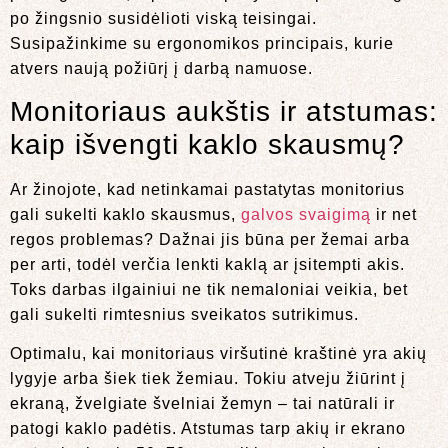
po žingsnio susidėlioti viską teisingai.
Susipažinkime su ergonomikos principais, kurie
atvers naują požiūrį į darbą namuose.
Monitoriaus aukštis ir atstumas:
kaip išvengti kaklo skausmų?
Ar žinojote, kad netinkamai pastatytas monitorius
gali sukelti kaklo skausmus,
galvos svaigimą
ir net
regos problemas? Dažnai jis būna per žemai arba
per arti, todėl verčia lenkti kaklą ar įsitempti akis.
Toks darbas ilgainiui ne tik nemaloniai veikia, bet
gali sukelti rimtesnius sveikatos sutrikimus.
Optimalu, kai monitoriaus viršutinė kraštinė yra akių
lygyje arba šiek tiek žemiau. Tokiu atveju žiūrint į
ekraną, žvelgiate švelniai žemyn – tai natūrali ir
patogi kaklo padėtis. Atstumas tarp akių ir ekrano