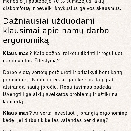
mėnesio ji pastebėjo 70 % sumažėjusį akių
diskomfortą ir beveik išnykusius galvos skausmus.
Dažniausiai užduodami
klausimai apie namų darbo
ergonomiką
Klausimas?
Kaip dažnai reikėtų tikrinti ir reguliuoti
darbo vietos išdėstymą?
Darbo vietą vertėtų peržiūrėti ir pritaikyti bent kartą
per mėnesį. Kūno poreikiai gali keistis, taip pat
atsiranda naujų įpročių. Reguliavimas padeda
išvengti ilgalaikių sveikatos problemų ir užtikrina
komfortą.
Klausimas?
Ar verta investuoti į brangią ergonominę
kėdę, jei dirbu tik kelias valandas per dieną?