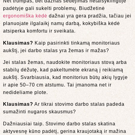
Net trumpas, bet dažnas sėdėjimas netaisyklingoje
padėtyje gali sukelti problemų. Biudžetinė
ergonomiška kėdė
dažnai yra gera pradžia, tačiau jei
planuojate ilgalaikį namų darbą, kokybiška kėdė
atsiperka komfortu ir sveikata.
Klausimas?
Kaip pasirinkti tinkamą monitoriaus
aukštį, jei darbo stalas yra žemas ir mažas?
Jei stalas žemas, naudokite monitoriaus stovą arba
stabilų dėžutę, kad pakeltumėte ekraną į reikiamą
aukštį. Svarbiausia, kad monitorius būtų akių lygyje
ir apie 50–70 cm atstumu. Tai įmanoma net ir
nedideliame plote.
Klausimas?
Ar tikrai stovimo darbo stalas padeda
sumažinti nugaros skausmus?
Dažniausiai taip. Stovimo darbo stalas skatina
aktyvesnę kūno padėtį, gerina kraujotaką ir mažina