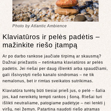
Photo by Atlantic Ambience
Klaviatūros ir pelės padėtis –
mažinkite riešo įtampą
Ar po darbo rankose jaučiate tirpimą ar skausmą?
Dažnai priežastis – netinkama klaviatūros ar pelės
padėtis. Jei riešai per daug išlenkti arba spaudžiami,
gali išsivystyti riešo kanalo sindromas – ne tik
nemalonus, bet ir rimtas sveikatos sutrikimas.
Klaviatūra turėtų būti tiesiai prieš jus, o pelė – šalia
jos, kad nereikėtų tempti rankos į šoną. Riešai turi
išlikti neutraliame, patogiame padėtyje – nei lenkti į
viršų, nei žemyn. Patartina naudoti riešo atramas