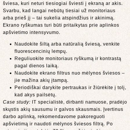
šviesa, kuri neturi tiesiogiai šviesti į ekraną ar akis.
Svarbu, kad langai nebūtų tiesiai už monitoriaus
arba prieš jį – tai sukelia atspindžius ir akinimą.
Ekrano ryškumas turi būti pritaikytas prie aplinkos
apšvietimo intensyvumo.
Naudokite šiltą arba natūralią šviesą, venkite
fluorescencinių lempų.
Reguliuokite monitoriaus ryškumą ir kontrastą
pagal dienos laiką.
Naudokite ekrano filtrus nuo mėlynos šviesos –
jie mažina akių įtampą.
Periodiškai darykite pertraukas ir žiūrėkite į tolį,
kad akys pailsėtų.
Case study:
IT specialistė, dirbanti namuose, pradėjo
skųstis akių sausumu ir galvos skausmais. Įvertinus
darbo aplinką, rekomendavome pakoreguoti
apšvietimą ir naudoti mėlynos šviesos filtrą. Po