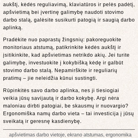
aukštį, kėdės reguliavimą, klaviatūros ir pelės padėtį,
apšvietimą bei įvertinę galimybę naudoti stovimo
darbo stalą, galėsite susikurti patogią ir saugią darbo
aplinką.
Pradėkite nuo paprastų žingsnių: pakoreguokite
monitoriaus atstumą, patikrinkite kėdės aukštį ir
įsitikinkite, kad apšvietimas netrikdo akių. Jei turite
galimybę, investuokite į kokybišką kėdę ir galbūt
stovimo darbo stalą. Nepamirškite ir reguliarių
pratimų – jie neleidžia kūnui sustingti.
Rūpinkitės savo darbo aplinka, nes ji tiesiogiai
veikia jūsų savijautą ir darbo kokybę. Argi nėra
maloniau dirbti patogiai, be skausmų ir nuovargio?
Ergonomiška namų darbo vieta – tai investicija į jūsų
sveikatą ir geresnę kasdienybę.
apšvietimas darbo vietoje
,
ekrano atstumas
,
ergonomika