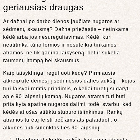
geriausias draugas
Ar dažnai po darbo dienos jaučiate nugaros ar
sėdmenų skausmą? Dažna priežastis – netinkama
kėdė arba jos nesureguliavimas. Kėdė, kuri
neatitinka kūno formos ir nesuteikia tinkamos
atramos, ne tik gadina laikyseną, bet ir sukelia
raumenų įtampą bei skausmus.
Kaip taisyklingai reguliuoti kėdę? Pirmiausia
atkreipkite dėmesį į sėdimosios dalies aukštį – kojos
turi laisvai remtis grindimis, o keliai turėtų sudaryti
apie 90 laipsnių kampą. Nugaros atrama turi būti
pritaikyta apatine nugaros dalimi, todėl svarbu, kad
kėdės atlošas atitiktų stuburo išlinkimus. Rankų
atramos turėtų leisti pečiams atsipalaiduoti, o
alkūnės būti sulenktos ties 90 laipsnių.
Reguliuokite kėdės aukštį, kad kojos stovėtų