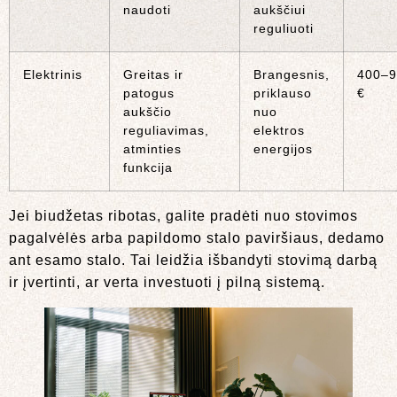
naudoti
aukščiui
reguliuoti
Elektrinis
Greitas ir
Brangesnis,
400–9
patogus
priklauso
€
aukščio
nuo
reguliavimas,
elektros
atminties
energijos
funkcija
Jei biudžetas ribotas, galite pradėti nuo stovimos
pagalvėlės arba papildomo stalo paviršiaus, dedamo
ant esamo stalo. Tai leidžia išbandyti stovimą darbą
ir įvertinti, ar verta investuoti į pilną sistemą.