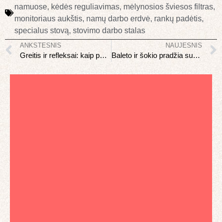
namuose
,
kėdės reguliavimas
,
mėlynosios šviesos filtras
,
monitoriaus aukštis
,
namų darbo erdvė
,
rankų padėtis
,
specialus stovą
,
stovimo darbo stalas
ANKSTESNIS
NAUJESNIS
Greitis ir refleksai: kaip pagerinti sportinę formą 40+
Baleto ir šokio pradžia suaugus: ar vėlu