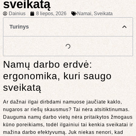
sveikatą
Dainius
8 liepos, 2026
Namai
,
Sveikata
Turinys
Namų darbo erdvė:
ergonomika, kuri saugo
sveikatą
Ar dažnai ilgai dirbdami namuose jaučiate kaklo,
nugaros ar riešų skausmus? Tai nėra atsitiktinumas.
Dauguma namų darbo vietų nėra pritaikytos žmogaus
kūno poreikiams, todėl ilgainiui tai kenkia sveikatai ir
mažina darbo efektyvumą. Juk niekas nenori, kad