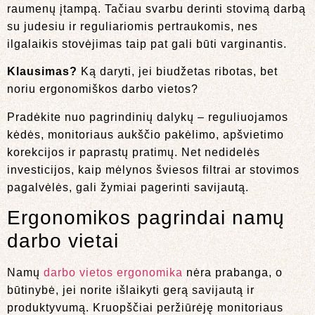
raumenų įtampą. Tačiau svarbu derinti stovimą darbą
su judesiu ir reguliariomis pertraukomis, nes
ilgalaikis stovėjimas taip pat gali būti varginantis.
Klausimas?
Ką daryti, jei biudžetas ribotas, bet
noriu ergonomiškos darbo vietos?
Pradėkite nuo pagrindinių dalykų – reguliuojamos
kėdės, monitoriaus aukščio pakėlimo, apšvietimo
korekcijos ir paprastų pratimų. Net nedidelės
investicijos, kaip mėlynos šviesos filtrai ar stovimos
pagalvėlės, gali žymiai pagerinti savijautą.
Ergonomikos pagrindai namų
darbo vietai
Namų
darbo vietos ergonomika
nėra prabanga, o
būtinybė, jei norite išlaikyti gerą savijautą ir
produktyvumą. Kruopščiai peržiūrėję monitoriaus