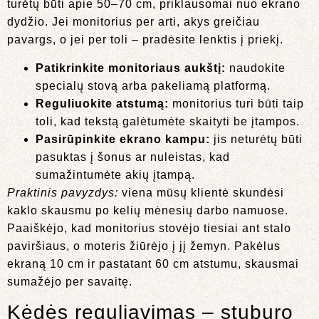
turėtų būti apie 50–70 cm, priklausomai nuo ekrano
dydžio. Jei monitorius per arti, akys greičiau
pavargs, o jei per toli – pradėsite lenktis į priekį.
Patikrinkite monitoriaus aukštį:
naudokite
specialų stovą arba pakeliamą platformą.
Reguliuokite atstumą:
monitorius turi būti taip
toli, kad tekstą galėtumėte skaityti be įtampos.
Pasirūpinkite ekrano kampu:
jis neturėtų būti
pasuktas į šonus ar nuleistas, kad
sumažintumėte akių įtampą.
Praktinis pavyzdys:
viena mūsų klientė skundėsi
kaklo skausmu po kelių mėnesių darbo namuose.
Paaiškėjo, kad monitorius stovėjo tiesiai ant stalo
paviršiaus, o moteris žiūrėjo į jį žemyn. Pakėlus
ekraną 10 cm ir pastatant 60 cm atstumu, skausmai
sumažėjo per savaitę.
Kėdės reguliavimas – stuburo