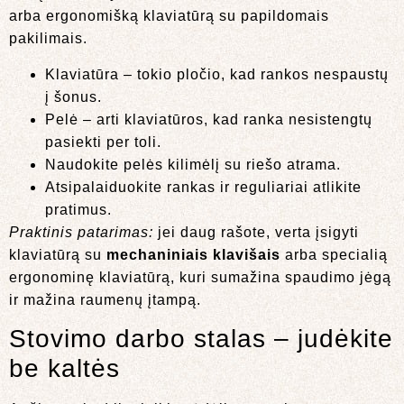
arba ergonomišką klaviatūrą su papildomais
pakilimais.
Klaviatūra – tokio pločio, kad rankos nespaustų
į šonus.
Pelė – arti klaviatūros, kad ranka nesistengtų
pasiekti per toli.
Naudokite pelės kilimėlį su riešo atrama.
Atsipalaiduokite rankas ir reguliariai atlikite
pratimus.
Praktinis patarimas:
jei daug rašote, verta įsigyti
klaviatūrą su
mechaniniais klavišais
arba specialią
ergonominę klaviatūrą, kuri sumažina spaudimo jėgą
ir mažina raumenų įtampą.
Stovimo darbo stalas – judėkite
be kaltės