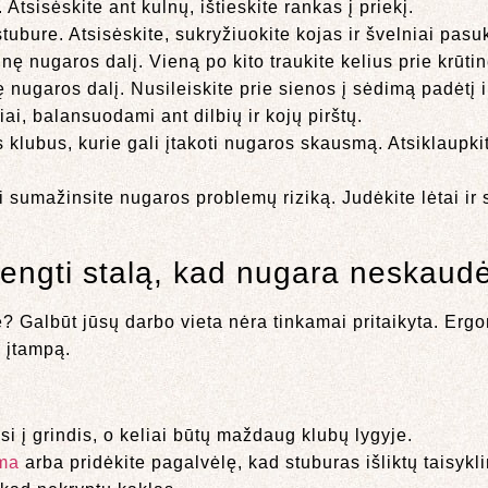
Atsisėskite ant kulnų, ištieskite rankas į priekį.
ubure. Atsisėskite, sukryžiuokite kojas ir švelniai pasuk
nę nugaros dalį. Vieną po kito traukite kelius prie krūtin
ę nugaros dalį. Nusileiskite prie sienos į sėdimą padėtį ir
iai, balansuodami ant dilbių ir kojų pirštų.
klubus, kurie gali įtakoti nugaros skausmą. Atsiklaupkit
 sumažinsite nugaros problemų riziką. Judėkite lėtai ir 
rengti stalą, kad nugara neskaud
? Galbūt jūsų darbo vieta nėra tinkamai pritaikyta. Erg
ų įtampą.
si į grindis, o keliai būtų maždaug klubų lygyje.
ma
arba pridėkite pagalvėlę, kad stuburas išliktų taisykl