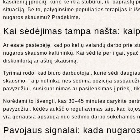
kasdienių įpročių, kurie kenkia stuburui, iki paprastų 
situaciją. Be to, palyginsime populiarias terapijas ir i
nugaros skausmu? Pradėkime.
Kai sėdėjimas tampa našta: kai
Ar esate pastebėję, kad po kelių valandų darbo prie s
nugaros skausmo kaltininkų. Kai sėdite per ilgai, ypač
diskomfortą ar aštrų skausmą.
Tyrimai rodo, kad biuro darbuotojai, kurie sėdi daugia
skausmo. Taip nutinka, nes sėdima pozicija suspaudži
pavyzdžiui, susikūprinimas ar pasilenkimas į priekį, tik
Norėdami to išvengti, kas 30–45 minutes darykite pertra
pavyzdžiui, kėdės aukščio reguliavimas taip, kad kojos 
yra geriausia apsauga nuo sėdimo darbo sukeliamos 
Pavojaus signalai: kada nugaros 