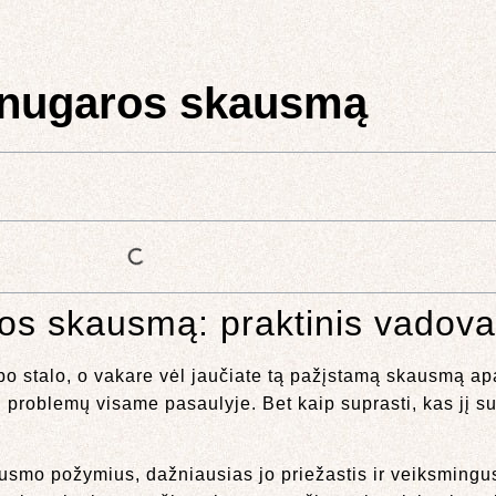
ti nugaros skausmą
aros skausmą: praktinis vadov
arbo stalo, o vakare vėl jaučiate tą pažįstamą skausmą ap
problemų visame pasaulyje. Bet kaip suprasti, kas jį s
ausmo požymius, dažniausias jo priežastis ir veiksmin