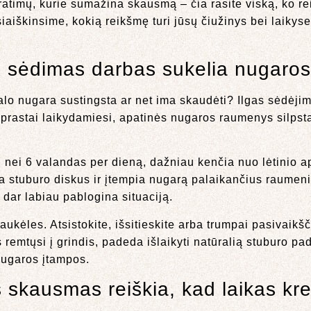
pratimų, kurie sumažina skausmą – čia rasite viską, ko r
šsiaiškinsime, kokią reikšmę turi jūsų čiužinys bei laiky
p sėdimas darbas sukelia nugaro
talo nugara sustingsta ar net ima skaudėti? Ilgas sėdėji
 prastai laikydamiesi, apatinės nugaros raumenys silpsta
u nei 6 valandas per dieną, dažniau kenčia nuo lėtinio 
a stuburo diskus ir įtempia nugarą palaikančius raumen
 dar labiau pablogina situaciją.
ukėles. Atsistokite, išsitieskite arba trumpai pasivaikš
remtųsi į grindis, padeda išlaikyti natūralią stuburo pa
nugaros įtampos.
skausmas reiškia, kad laikas krei