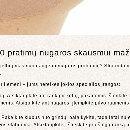
 10 pratimų nugaros skausmui mažin
išsigelbėjimas nuo daugelio nugaros problemų? Stiprindam
.
ir liemenį – jums nereikės jokios specialios įrangos:
. Atsiklaupkite ant rankų ir kelių, pakaitomis išlenkite
menis. Atsigulkite ant nugaros, įtempkite pilvo raumenis 
Pakelkite klubus nuo grindų, palaikykite, tada lėtai nule
s stabilumą. Atsiklaupkite, ištieskite priešingą ranką ir