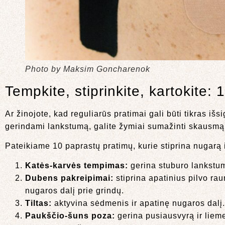
Photo by Maksim Goncharenok
Tempkite, stiprinkite, kartokite:
Ar žinojote, kad reguliarūs pratimai gali būti tikras 
gerindami lankstumą, galite žymiai sumažinti skausmą
Pateikiame 10 paprastų pratimų, kurie stiprina nugarą 
Katės-karvės tempimas:
gerina stuburo lankstumą
Dubens pakreipimai:
stiprina apatinius pilvo rau
nugaros dalį prie grindų.
Tiltas:
aktyvina sėdmenis ir apatinę nugaros dalį. 
Paukščio-šuns poza:
gerina pusiausvyrą ir liemen