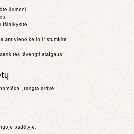
ite liemenį.
ės.
 išlaikykite.
e ant vieno kelio ir stumkite
stenkitės išvengti staigaus
ėtų
onomiškai įrengta erdvė
ingoje padėtyje.