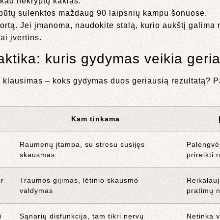
 kad nekryptų kaklas.
ės būtų sulenktos maždaug 90 laipsnių kampu šonuose.
rtą. Jei įmanoma, naudokite stalą, kurio aukštį galima re
ai įvertins.
aktika: kuris gydymas veikia geri
 klausimas – koks gydymas duos geriausią rezultatą? Pa
Kam tinkama
Raumenų įtampa, su stresu susijęs
Palengvėj
skausmas
prireikti
ir
Traumos gijimas, lėtinio skausmo
Reikalauj
valdymas
pratimų 
i
Sąnarių disfunkcija, tam tikri nervų
Netinka v