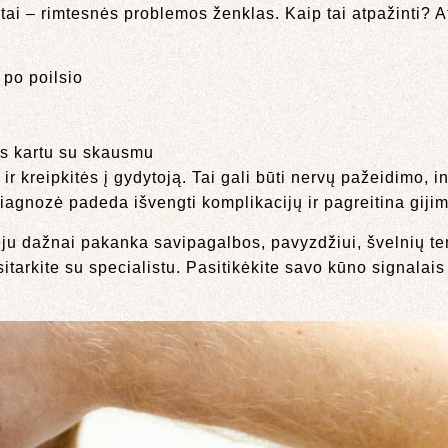
ai – rimtesnės problemos ženklas. Kaip tai atpažinti? A
 po poilsio
as kartu su skausmu
r kreipkitės į gydytoją. Tai gali būti nervų pažeidimo, in
iagnozė padeda išvengti komplikacijų ir pagreitina gijim
eju dažnai pakanka savipagalbos, pavyzdžiui, švelnių t
tarkite su specialistu. Pasitikėkite savo kūno signalais 