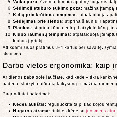
Vaiko poza:
švelniai tempia apatinę nugaros dalį. 
Sėdimoji stuburo sukimo poza:
mažina įtampą st
Kelių prie krūtinės tempimas:
atpalaiduoja apati
Sėdėjimas prie sienos:
stiprina šlaunis ir apatin
Plankas:
stiprina kūno centrą. Laikykite kūną ties
Klubo raumenų tempimas:
atpalaiduoja įtemptus 
klubus į priekį.
Atlikdami šiuos pratimus 3–4 kartus per savaitę, žymiai
skausmo.
Darbo vietos ergonomika: kaip į
Ar dienos pabaigoje jaučiate, kad kėdė – tikra kankynė
padeda išlaikyti natūralią laikyseną ir mažina raumen
Pagrindiniai patarimai:
Kėdės aukštis:
reguliuokite taip, kad kojos remtų
Nugaros atrama:
rinkitės kėdę su
juosmens atra