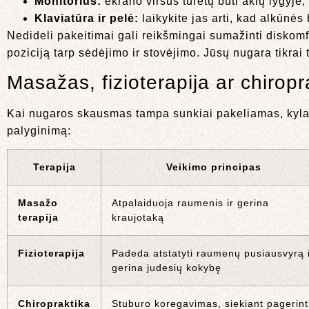
Monitorius:
ekrano viršus turėtų būti akių lygyje,
Klaviatūra ir pelė:
laikykite jas arti, kad alkūn
Nedideli pakeitimai gali reikšmingai sumažinti diskomfo
poziciją tarp sėdėjimo ir stovėjimo. Jūsų nugara tikrai t
Masažas, fizioterapija ar chiropr
Kai nugaros skausmas tampa sunkiai pakeliamas, kyla
palyginimą:
Terapija
Veikimo principas
Masažo
Atpalaiduoja raumenis ir gerina
terapija
kraujotaką
Fizioterapija
Padeda atstatyti raumenų pusiausvyrą 
gerina judesių kokybę
Chiropraktika
Stuburo koregavimas, siekiant pagerint