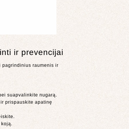
ti ir prevencijai
i pagrindinius raumenis ir
 bei suapvalinkite nugarą.
ir prispauskite apatinę
iskite.
 koją.