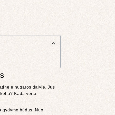
as
atinėje nugaros dalyje. Jūs
ukelia? Kada verta
gus gydymo būdus. Nuo