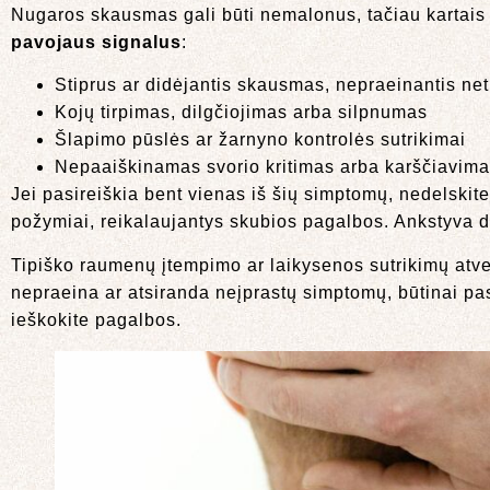
Nugaros skausmas gali būti nemalonus, tačiau kartais t
pavojaus signalus
:
Stiprus ar didėjantis skausmas, nepraeinantis net
Kojų tirpimas, dilgčiojimas arba silpnumas
Šlapimo pūslės ar žarnyno kontrolės sutrikimai
Nepaaiškinamas svorio kritimas arba karščiavim
Jei pasireiškia bent vienas iš šių simptomų, nedelskite i
požymiai, reikalaujantys skubios pagalbos. Ankstyva d
Tipiško raumenų įtempimo ar laikysenos sutrikimų atv
nepraeina ar atsiranda neįprastų simptomų, būtinai pasi
ieškokite pagalbos.