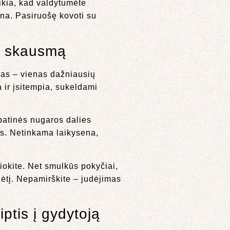
eikia, kad valdytumėte
sena. Pasiruošę kovoti su
s skausmą
mas – vienas dažniausių
 ir įsitempia, sukeldami
apatinės nugaros dalies
is. Netinkama laikysena,
čiokite. Net smulkūs pokyčiai,
dėtį. Nepamirškite – judėjimas
ptis į gydytoją