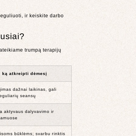
guliuoti, ir keiskite darbo
ausiai?
teikiame trumpą terapijų
Į ką atkreipti dėmesį
imas dažnai laikinas, gali
 reguliarių seansų
a aktyvaus dalyvavimo ir
namuose
isoms būklėms; svarbu rinktis