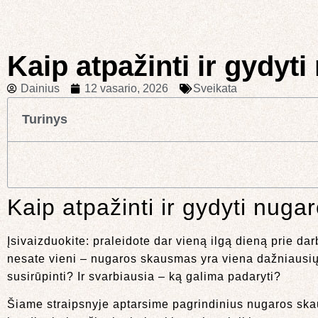
Kaip atpažinti ir gydy
Dainius
12 vasario, 2026
Sveikata
Turinys
Kaip atpažinti ir gydyti nug
Įsivaizduokite: praleidote dar vieną ilgą dieną prie d
nesate vieni – nugaros skausmas yra viena dažniausių 
susirūpinti? Ir svarbiausia – ką galima padaryti?
Šiame straipsnyje aptarsime pagrindinius nugaros sk