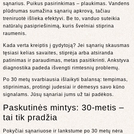
sąnarius. Puikus pasirinkimas – plaukimas. Vandens
plūdrumas sumažina sąnarių apkrovą, tačiau
treniruotė išlieka efektyvi. Be to, vanduo suteikia
natūralų pasipriešinimą, kuris švelniai stiprina
raumenis.
Kada verta kreiptis į gydytoją? Jei sąnarių skausmas
tęsiasi kelias savaites, stiprėja arba atsiranda
patinimas ir paraudimas, metas pasitikrinti. Ankstyva
diagnostika padeda išvengti rimtesnių problemų.
Po 30 metų svarbiausia išlaikyti balansą: tempimas,
stiprinimas, protingi judesiai ir dėmesys savo kūno
signalams. Jūsų sąnariai jums už tai padėkos.
Paskutinės mintys: 30-metis –
tai tik pradžia
Pokyčiai sąnariuose ir lankstume po 30 metų nėra