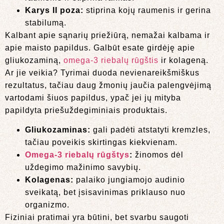
Karys II poza:
stiprina kojų raumenis ir gerina
stabilumą.
Kalbant apie sąnarių priežiūrą, nemažai kalbama ir
apie maisto papildus. Galbūt esate girdėję apie
gliukozaminą,
omega-3 riebalų rūgštis
ir kolageną.
Ar jie veikia? Tyrimai duoda nevienareikšmiškus
rezultatus, tačiau daug žmonių jaučia palengvėjimą
vartodami šiuos papildus, ypač jei jų mityba
papildyta priešuždegiminiais produktais.
Gliukozaminas:
gali padėti atstatyti kremzles,
tačiau poveikis skirtingas kiekvienam.
Omega-3 riebalų rūgštys
:
žinomos dėl
uždegimo mažinimo savybių.
Kolagenas:
palaiko jungiamojo audinio
sveikatą, bet įsisavinimas priklauso nuo
organizmo.
Fiziniai pratimai yra būtini, bet svarbu saugoti