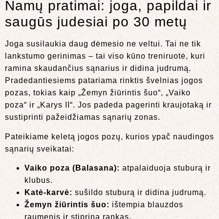
Namų pratimai: joga, papildai ir
saugūs judesiai po 30 metų
Joga susilaukia daug dėmesio ne veltui. Tai ne tik
lankstumo gerinimas – tai viso kūno treniruotė, kuri
ramina skaudančius sąnarius ir didina judrumą.
Pradedantiesiems patariama rinktis švelnias jogos
pozas, tokias kaip „Žemyn žiūrintis šuo“, „Vaiko
poza“ ir „Karys II“. Jos padeda pagerinti kraujotaką ir
sustiprinti pažeidžiamas sąnarių zonas.
Pateikiame keletą jogos pozų, kurios ypač naudingos
sąnarių sveikatai:
Vaiko poza (Balasana):
atpalaiduoja stuburą ir
klubus.
Katė-karvė:
sušildo stuburą ir didina judrumą.
Žemyn žiūrintis šuo:
ištempia blauzdos
raumenis ir stiprina rankas.