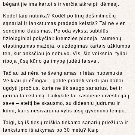
bėgant jie ima kartotis ir verčia atkreipti dėmesį.
Kodėl taip nutinka? Kodėl po trijų dešimtmečių
sąnariai ir lankstumas pradeda keistis? Tai ne vien
senėjimo klausimas. Po oda vyksta subtilūs
fiziologiniai pokyčiai: kremzlės plonėja, raumenų
elastingumas mažėja, o uždegimas kartais užklumpa
ten, kur anksčiau jo nebuvo. Visi šie veiksniai tyliai
riboja jūsų kūno galimybę judėti laisvai.
Tačiau tai nėra neišvengiamas ir lėtas nuosmukis.
Veikiau priešingai – galite pradėti veikti jau dabar,
ugdyti įpročius, kurie ne tik saugo sąnarius, bet ir
gerina lankstumą. Laikykite tai kasdiene investicija į
save – ateitį be skausmo, su didesniu judrumu ir
kūnu, kuris nesivargina vytis jūsų gyvenimo tempo.
Taigi, ką iš tiesų reiškia tinkama sąnarių priežiūra ir
lankstumo išlaikymas po 30 metų? Kaip