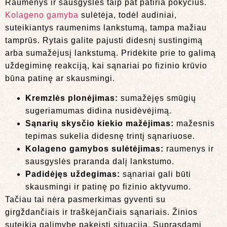
Raumenys ir sausgyslės taip pat patiria pokyčius.
Kolageno gamyba
sulėtėja, todėl audiniai,
suteikiantys raumenims lankstumą, tampa mažiau
tamprūs. Rytais galite pajusti didesnį sustingimą
arba sumažėjusį lankstumą. Pridėkite prie to galimą
uždegiminę reakciją, kai sąnariai po fizinio krūvio
būna patinę ar skausmingi.
Kremzlės plonėjimas:
sumažėjęs smūgių
sugeriamumas didina nusidėvėjimą.
Sąnarių skysčio kiekio mažėjimas:
mažesnis
tepimas sukelia didesnę trintį sąnariuose.
Kolageno gamybos sulėtėjimas:
raumenys ir
sausgyslės praranda dalį lankstumo.
Padidėjęs uždegimas:
sąnariai gali būti
skausmingi ir patinę po fizinio aktyvumo.
Tačiau tai nėra pasmerkimas gyventi su
girgždančiais ir traškėjančiais sąnariais. Žinios
suteikia galimybę pakeisti situaciją. Suprasdami