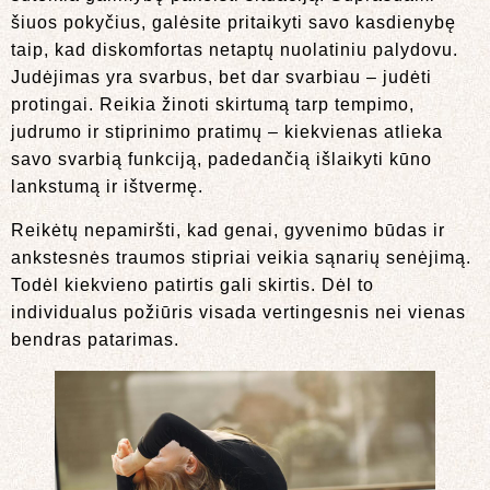
šiuos pokyčius, galėsite pritaikyti savo kasdienybę
taip, kad diskomfortas netaptų nuolatiniu palydovu.
Judėjimas yra svarbus, bet dar svarbiau – judėti
protingai. Reikia žinoti skirtumą tarp tempimo,
judrumo ir stiprinimo pratimų – kiekvienas atlieka
savo svarbią funkciją, padedančią išlaikyti kūno
lankstumą ir ištvermę.
Reikėtų nepamiršti, kad genai, gyvenimo būdas ir
ankstesnės traumos stipriai veikia sąnarių senėjimą.
Todėl kiekvieno patirtis gali skirtis. Dėl to
individualus požiūris visada vertingesnis nei vienas
bendras patarimas.