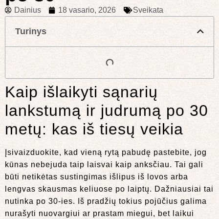
Dainius
18 vasario, 2026
Sveikata
Turinys
Kaip išlaikyti sąnarių
lankstumą ir judrumą po 30
metų: kas iš tiesų veikia
Įsivaizduokite, kad vieną rytą pabudę pastebite, jog
kūnas nebejuda taip laisvai kaip anksčiau. Tai gali
būti netikėtas sustingimas išlipus iš lovos arba
lengvas skausmas keliuose po laiptų. Dažniausiai tai
nutinka po 30-ies. Iš pradžių tokius pojūčius galima
nurašyti nuovargiui ar prastam miegui, bet laikui