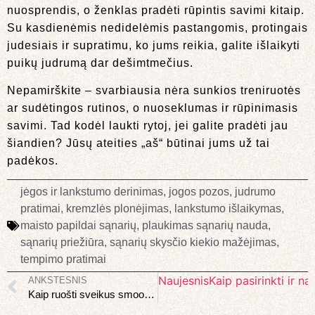
nuosprendis, o ženklas pradėti rūpintis savimi kitaip.
Su kasdienėmis nedidelėmis pastangomis, protingais
judesiais ir supratimu, ko jums reikia, galite išlaikyti
puikų judrumą dar dešimtmečius.
Nepamirškite – svarbiausia nėra sunkios treniruotės
ar sudėtingos rutinos, o nuoseklumas ir rūpinimasis
savimi. Tad kodėl laukti rytoj, jei galite pradėti jau
šiandien? Jūsų ateities „aš“ būtinai jums už tai
padėkos.
jėgos ir lankstumo derinimas
,
jogos pozos
,
judrumo
pratimai
,
kremzlės plonėjimas
,
lankstumo išlaikymas
,
maisto papildai sąnarių
,
plaukimas sąnarių nauda
,
sąnarių priežiūra
,
sąnarių skysčio kiekio mažėjimas
,
tempimo pratimai
Naujesnis
Kaip pasirinkti ir n
ANKSTESNIS
Kaip ruošti sveikus smoothie: receptai kiekvienam tikslui