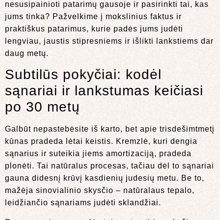
nesusipainioti patarimų gausoje ir pasirinkti tai, kas
jums tinka? Pažvelkime į mokslinius faktus ir
praktiškus patarimus, kurie padės jums judėti
lengviau, jaustis stipresniems ir išlikti lankstiems dar
daug metų.
Subtilūs pokyčiai: kodėl
sąnariai ir lankstumas keičiasi
po 30 metų
Galbūt nepastebėsite iš karto, bet apie trisdešimtmetį
kūnas pradeda lėtai keistis. Kremzlė, kuri dengia
sąnarius ir suteikia jiems amortizaciją, pradeda
plonėti. Tai natūralus procesas, tačiau dėl to sąnariai
gauna didesnį krūvį kasdienių judesių metu. Be to,
mažėja sinovialinio skysčio – natūralaus tepalo,
leidžiančio sąnariams judėti sklandžiai.