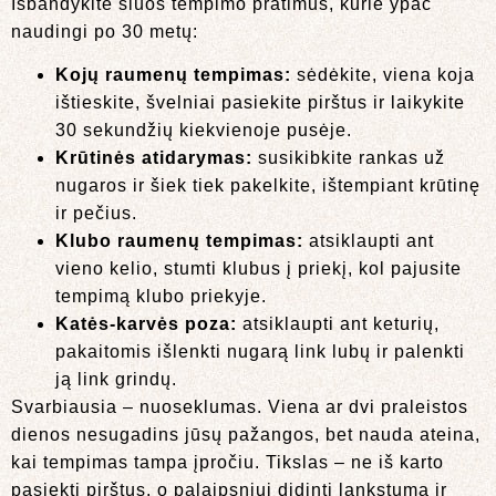
Išbandykite šiuos tempimo pratimus, kurie ypač
naudingi po 30 metų:
Kojų raumenų tempimas:
sėdėkite, viena koja
ištieskite, švelniai pasiekite pirštus ir laikykite
30 sekundžių kiekvienoje pusėje.
Krūtinės atidarymas:
susikibkite rankas už
nugaros ir šiek tiek pakelkite, ištempiant krūtinę
ir pečius.
Klubo raumenų tempimas:
atsiklaupti ant
vieno kelio, stumti klubus į priekį, kol pajusite
tempimą klubo priekyje.
Katės-karvės poza:
atsiklaupti ant keturių,
pakaitomis išlenkti nugarą link lubų ir palenkti
ją link grindų.
Svarbiausia – nuoseklumas. Viena ar dvi praleistos
dienos nesugadins jūsų pažangos, bet nauda ateina,
kai tempimas tampa įpročiu. Tikslas – ne iš karto
pasiekti pirštus, o palaipsniui didinti lankstumą ir