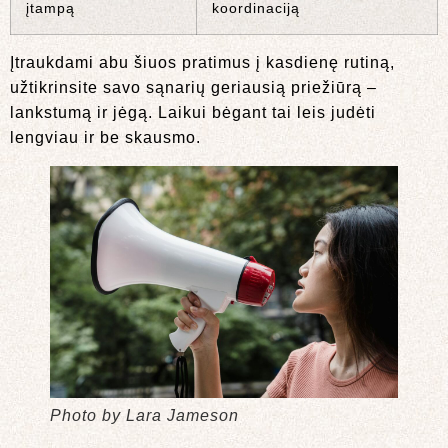
įtampą
koordinaciją
Įtraukdami abu šiuos pratimus į kasdienę rutiną,
užtikrinsite savo sąnarių geriausią priežiūrą –
lankstumą ir jėgą. Laikui bėgant tai leis judėti
lengviau ir be skausmo.
Photo by Lara Jameson