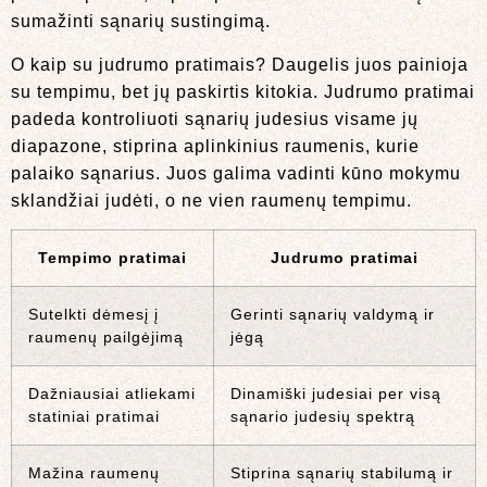
sumažinti sąnarių sustingimą.
O kaip su judrumo pratimais? Daugelis juos painioja
su tempimu, bet jų paskirtis kitokia. Judrumo pratimai
padeda kontroliuoti sąnarių judesius visame jų
diapazone, stiprina aplinkinius raumenis, kurie
palaiko sąnarius. Juos galima vadinti kūno mokymu
sklandžiai judėti, o ne vien raumenų tempimu.
Tempimo pratimai
Judrumo pratimai
Sutelkti dėmesį į
Gerinti sąnarių valdymą ir
raumenų pailgėjimą
jėgą
Dažniausiai atliekami
Dinamiški judesiai per visą
statiniai pratimai
sąnario judesių spektrą
Mažina raumenų
Stiprina sąnarių stabilumą ir