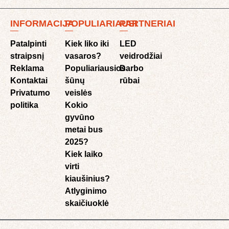
INFORMACIJA
POPULIARIAUSI
PARTNERIAI
Patalpinti
Kiek liko iki
LED
straipsnį
vasaros?
veidrodžiai
Reklama
Populiariausios
Darbo
Kontaktai
šūnų
rūbai
Privatumo
veislės
politika
Kokio
gyvūno
metai bus
2025?
Kiek laiko
virti
kiaušinius?
Atlyginimo
skaičiuoklė​