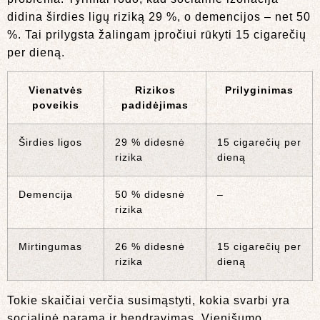
didina širdies ligų riziką 29 %, o demencijos – net 50
%. Tai prilygsta žalingam įpročiui rūkyti 15 cigarečių
per dieną.
Vienatvės
Rizikos
Prilyginimas
poveikis
padidėjimas
Širdies ligos
29 % didesnė
15 cigarečių per
rizika
dieną
Demencija
50 % didesnė
–
rizika
Mirtingumas
26 % didesnė
15 cigarečių per
rizika
dieną
Tokie skaičiai verčia susimąstyti, kokia svarbi yra
socialinė parama ir bendravimas. Vienišumo