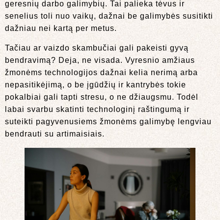
geresnių darbo galimybių. Tai palieka tėvus ir
senelius toli nuo vaikų, dažnai be galimybės susitikti
dažniau nei kartą per metus.
Tačiau ar vaizdo skambučiai gali pakeisti gyvą
bendravimą? Deja, ne visada. Vyresnio amžiaus
žmonėms technologijos dažnai kelia nerimą arba
nepasitikėjimą, o be įgūdžių ir kantrybės tokie
pokalbiai gali tapti stresu, o ne džiaugsmu. Todėl
labai svarbu skatinti technologinį raštingumą ir
suteikti pagyvenusiems žmonėms galimybę lengviau
bendrauti su artimaisiais.