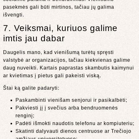
pasekmės gali būti mirtinos, tačiau jų galima
išvengti.
7. Veiksmai, kuriuos galime
imtis jau dabar
Daugelis mano, kad vienišumą turėtų spręsti
valstybė ar organizacijos, tačiau kiekvienas galime
daug nuveikti. Kartais paprastas skambutis kaimynui
ar kvietimas į pietus gali pakeisti viską.
Štai ką galite padaryti:
Paskambinti vienišam senjorui ir pasikalbėti;
Pakviesti jį į svečius arba bendruomenės
renginį;
Padėti išmokti naudotis telefonu ar kompiuteriu;
Skatinti dalyvauti dienos centruose ar Trečiojo
amžiaus universitetuose;