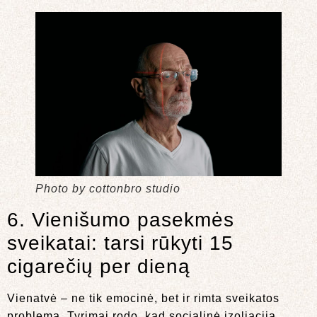
Photo by cottonbro studio
6. Vienišumo pasekmės
sveikatai: tarsi rūkyti 15
cigarečių per dieną
Vienatvė – ne tik emocinė, bet ir rimta sveikatos
problema. Tyrimai rodo, kad socialinė izoliacija