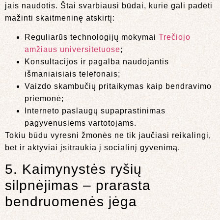
jais naudotis. Štai svarbiausi būdai, kurie gali padėti
mažinti skaitmeninę atskirtį:
Reguliarūs technologijų mokymai
Trečiojo
amžiaus universitetuose
;
Konsultacijos ir pagalba naudojantis
išmaniaisiais telefonais;
Vaizdo skambučių pritaikymas kaip bendravimo
priemonė;
Interneto paslaugų supaprastinimas
pagyvenusiems vartotojams.
Tokiu būdu vyresni žmonės ne tik jaučiasi reikalingi,
bet ir aktyviai įsitraukia į socialinį gyvenimą.
5. Kaimynystės ryšių
silpnėjimas – prarasta
bendruomenės jėga