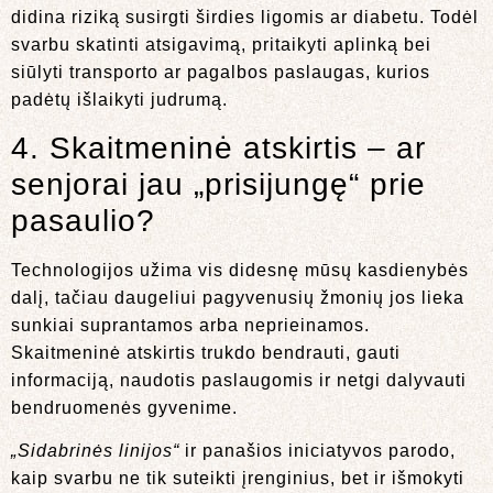
didina riziką susirgti širdies ligomis ar diabetu. Todėl
svarbu skatinti atsigavimą, pritaikyti aplinką bei
siūlyti transporto ar pagalbos paslaugas, kurios
padėtų išlaikyti judrumą.
4. Skaitmeninė atskirtis – ar
senjorai jau „prisijungę“ prie
pasaulio?
Technologijos užima vis didesnę mūsų kasdienybės
dalį, tačiau daugeliui pagyvenusių žmonių jos lieka
sunkiai suprantamos arba neprieinamos.
Skaitmeninė atskirtis trukdo bendrauti, gauti
informaciją, naudotis paslaugomis ir netgi dalyvauti
bendruomenės gyvenime.
„Sidabrinės linijos“
ir panašios iniciatyvos parodo,
kaip svarbu ne tik suteikti įrenginius, bet ir išmokyti