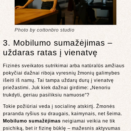
Photo by cottonbro studio
3. Mobilumo sumažėjimas –
uždaras ratas į vienatvę
Fizinės sveikatos sutrikimai arba natūralūs amžiaus
pokyčiai dažnai riboja vyresnių žmonių galimybes
išeiti iš namų. Tai tampa uždarų durų į vienatvę
priežastimi. Juk kiek dažnai girdime: „Nenoriu
trukdyti, geriau pasiliksiu namuose“?
Tokie požiūriai veda į socialinę atskirtį. Žmonės
praranda ryšius su draugais, kaimynais, net šeima.
Mobilumo sumažėjimas
neigiamai veikia ne tik
psichiką, bet ir fizinę būklę – mažesnis aktyvumas