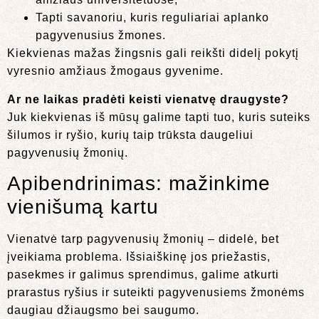
Tapti savanoriu, kuris reguliariai aplanko
pagyvenusius žmones.
Kiekvienas mažas žingsnis gali reikšti didelį pokytį
vyresnio amžiaus žmogaus gyvenime.
Ar ne laikas pradėti keisti vienatvę draugyste?
Juk kiekvienas iš mūsų galime tapti tuo, kuris suteiks
šilumos ir ryšio, kurių taip trūksta daugeliui
pagyvenusių žmonių.
Apibendrinimas: mažinkime
vienišumą kartu
Vienatvė tarp pagyvenusių žmonių – didelė, bet
įveikiama problema. Išsiaiškinę jos priežastis,
pasekmes ir galimus sprendimus, galime atkurti
prarastus ryšius ir suteikti pagyvenusiems žmonėms
daugiau džiaugsmo bei saugumo.