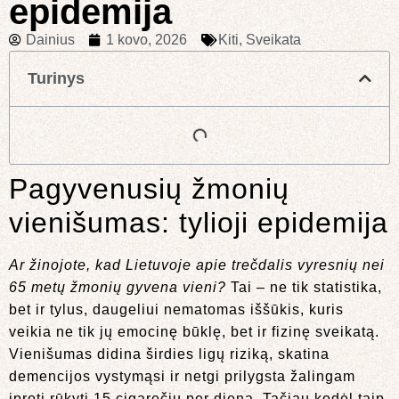
epidemija
Dainius
1 kovo, 2026
Kiti
,
Sveikata
Turinys
Pagyvenusių žmonių
vienišumas: tylioji epidemija
Ar žinojote, kad Lietuvoje apie trečdalis vyresnių nei
65 metų žmonių gyvena vieni?
Tai – ne tik statistika,
bet ir tylus, daugeliui nematomas iššūkis, kuris
veikia ne tik jų emocinę būklę, bet ir fizinę sveikatą.
Vienišumas didina širdies ligų riziką, skatina
demencijos vystymąsi ir netgi prilygsta žalingam
įprotį rūkyti 15 cigarečių per dieną. Tačiau kodėl taip