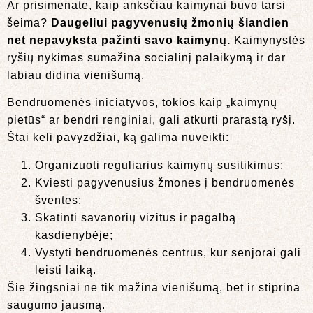
Ar prisimenate, kaip anksčiau kaimynai buvo tarsi
šeima?
Daugeliui pagyvenusių žmonių šiandien
net nepavyksta pažinti savo kaimynų.
Kaimynystės
ryšių nykimas sumažina socialinį palaikymą ir dar
labiau didina vienišumą.
Bendruomenės iniciatyvos, tokios kaip „kaimynų
pietūs“ ar bendri renginiai, gali atkurti prarastą ryšį.
Štai keli pavyzdžiai, ką galima nuveikti:
Organizuoti reguliarius kaimynų susitikimus;
Kviesti pagyvenusius žmones į bendruomenės
šventes;
Skatinti savanorių vizitus ir pagalbą
kasdienybėje;
Vystyti bendruomenės centrus, kur senjorai gali
leisti laiką.
Šie žingsniai ne tik mažina vienišumą, bet ir stiprina
saugumo jausmą.