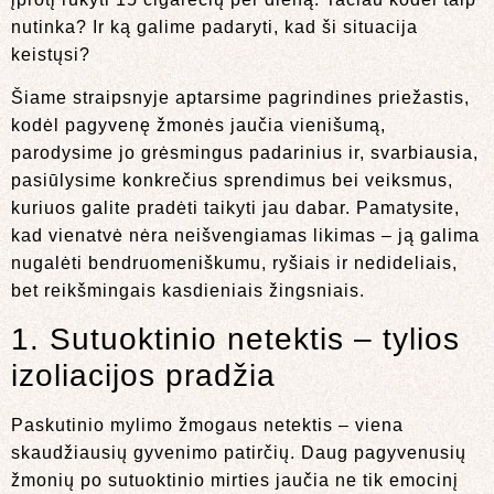
nutinka? Ir ką galime padaryti, kad ši situacija
keistųsi?
Šiame straipsnyje aptarsime pagrindines priežastis,
kodėl pagyvenę žmonės jaučia vienišumą,
parodysime jo grėsmingus padarinius ir, svarbiausia,
pasiūlysime konkrečius sprendimus bei veiksmus,
kuriuos galite pradėti taikyti jau dabar. Pamatysite,
kad vienatvė nėra neišvengiamas likimas – ją galima
nugalėti bendruomeniškumu, ryšiais ir nedideliais,
bet reikšmingais kasdieniais žingsniais.
1. Sutuoktinio netektis – tylios
izoliacijos pradžia
Paskutinio mylimo žmogaus netektis – viena
skaudžiausių gyvenimo patirčių. Daug pagyvenusių
žmonių po sutuoktinio mirties jaučia ne tik emocinį