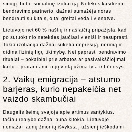
smūgį, bet ir socialinę izoliaciją. Netekus kasdienio
bendravimo partnerio, dažnai sumažėja noras
bendrauti su kitais, o tai greitai veda į vienatvę.
Lietuvoje net 60 % našlių ir našlaičių pripažįsta, kad
po sutuoktinio netekties jaučiasi vieniši ir nesuprasti.
Tokia izoliacija dažnai sukelia depresiją, nerimą ir
didina fizinių ligų tikimybę. Net paprasti bendravimo
ritualai – pokalbiai prie arbatos ar pasivaikščiojimai
kartu – prarandami, o jų vietą užima tyla ir liūdesys.
2. Vaikų emigracija – atstumo
barjeras, kurio nepakeičia net
vaizdo skambučiai
Daugelis šeimų svajoja apie artimus santykius,
tačiau realybė dažnai būna kitokia. Lietuvoje
nemažai jaunų žmonių išvyksta į užsienį ieškodami