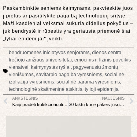
Paskambinkite seniems kaimynams, pakvieskite juos
į pietus ar pasiūlykite pagalbą technologijų srityje.
Maži kasdieniai veiksmai sukuria didelius pokyčius –
juk bendrystė ir rūpestis yra geriausia priemonė šiai
„tyliai epidemijai“ įveikti.
bendruomenės iniciatyvos senjorams
,
dienos centrai
trečiojo amžiaus universitetai
,
emocinis ir fizinis poveikis
vienatvei
,
kaimynystės ryšiai
,
pagyvenusių žmonių
vienišumas
,
savitarpio pagalba vyresniems
,
socialinė
izoliacija vyresniems
,
socialinė parama vyresniems
,
technologinė skaitmeninė atskirtis
,
tylioji epidemija
ANKSTESNIS
NAUJESNIS
Kaip pradėti kolekcionuoti vyną namie
30 faktų kurie pakeis jūsų požiūrį į maistą