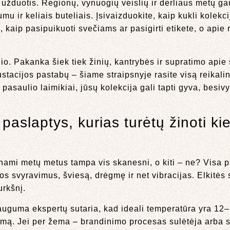
užduotis. Regionų, vynuogių veislių ir derliaus metų ga
 ir keliais buteliais. Įsivaizduokite, kaip kukli kolekci
tai, kaip pasipuikuoti svečiams ar pasigirti etikete, o api
konio. Pakanka šiek tiek žinių, kantrybės ir supratimo api
ustacijos pastabų – šiame straipsnyje rasite visą reikali
pasaulio laimikiai, jūsų kolekcija gali tapti gyva, besiv
aslaptys, kurias turėtų žinoti ki
nami metų metus tampa vis skanesni, o kiti – ne? Visa pa
s svyravimus, šviesą, drėgmę ir net vibracijas. Elkitės s
urkšnį.
uguma ekspertų sutaria, kad ideali temperatūra yra 12–
lumą. Jei per žema – brandinimo procesas sulėtėja arba