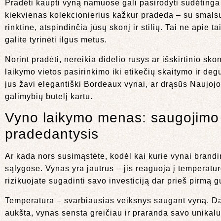
Pradėti kaupti vyną namuose gali pasirodyti sudėtinga 
kiekvienas kolekcionierius kažkur pradeda – su smalsumu
rinktine, atspindinčia jūsų skonį ir stilių. Tai ne apie 
galite tyrinėti ilgus metus.
Norint pradėti, nereikia didelio rūsys ar išskirtinio s
laikymo vietos pasirinkimo iki etikečių skaitymo ir deg
jus žavi elegantiški Bordeaux vynai, ar drąsūs Naujojo 
galimybių butelį kartu.
Vyno laikymo menas: saugojimo p
pradedantysis
Ar kada nors susimąstėte, kodėl kai kurie vynai brandi
sąlygose. Vynas yra jautrus – jis reaguoja į temperatūro
rizikuojate sugadinti savo investiciją dar prieš pirmą g
Temperatūra – svarbiausias veiksnys saugant vyną. Da
aukšta, vynas sensta greičiau ir praranda savo unika