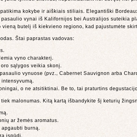
 patikima kokybe ir aiškiais stiliais. Elegantiški Bordea
asaulio vynai iš Kalifornijos bei Australijos suteikia p
 po vieną butelį iš kiekvieno regiono, kad pajustumėte ski
kodas. Štai paprastas vadovas:
s.
 lemia vyno charakterį.
 oro sąlygos veikia skonį.
 pasaulio vynuose (pvz., Cabernet Sauvignon arba Char
r intensyvumą.
ingai, o ne atsitiktinai. Be to, tai praturtins degustac
s, tiek malonumas. Kitą kartą išbandykite šį keturių žing
umą.
skonių ar žemės aromatus.
ui apgaubti burną.
rą įspūdį.