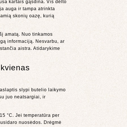
usa kartais gąsdina. Vis dėlto
ja auga ir tampa atrinkta
e ramią skonių oazę, kurią
e šį amatą. Nuo tinkamos
ngą informaciją. Nesvarbu, ar
ystančia aistra. Atidarykime
ekvienas
slaptis slypi butelio laikymo
u juo neatsargiai, ir
15 °C. Jei temperatūra per
 susidaro nuosėdos. Drėgmė