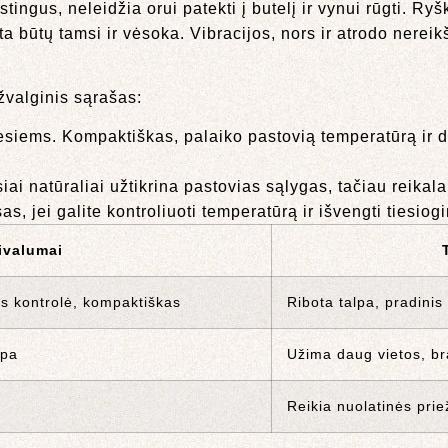
ingus, neleidžia orui patekti į butelį ir vynui rūgti. Ryš
a būtų tamsi ir vėsoka. Vibracijos, nors ir atrodo nerei
žvalginis sąrašas:
esiems. Kompaktiškas, palaiko pastovią temperatūrą ir
ai natūraliai užtikrina pastovias sąlygas, tačiau reikalau
s, jei galite kontroliuoti temperatūrą ir išvengti tiesiog
ivalumai
s kontrolė, kompaktiškas
Ribota talpa, pradinis
lpa
Užima daug vietos, b
Reikia nuolatinės prie