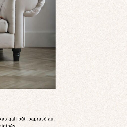
kas gali būti paprasčiau.
niginės.