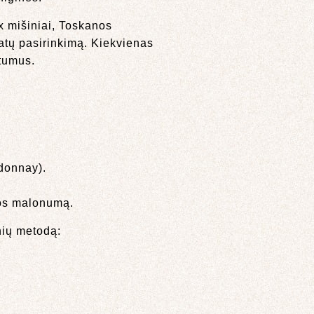
ux mišiniai, Toskanos
latų pasirinkimą. Kiekvienas
rtumus.
donnay).
ijos malonumą.
snių metodą: