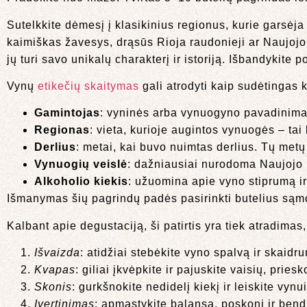
Sutelkkite dėmesį į klasikinius regionus, kurie garsėja
kaimiškas žavesys, drąsūs Rioja raudonieji ar Naujojo p
jų turi savo unikalų charakterį ir istoriją. Išbandykite
Vynų
etikečių skaitymas
gali atrodyti kaip sudėtingas 
Gamintojas
: vyninės arba vynuogyno pavadinima
Regionas
: vieta, kurioje augintos vynuogės – tai
Derlius
: metai, kai buvo nuimtas derlius. Tų metų
Vynuogių veislė
: dažniausiai nurodoma Naujojo
Alkoholio kiekis
: užuomina apie vyno stiprumą i
Išmanymas šių pagrindų padės pasirinkti butelius sąmon
Kalbant apie degustaciją, ši patirtis yra tiek atradima
Išvaizda
: atidžiai stebėkite vyno spalvą ir skaidr
Kvapas
: giliai įkvėpkite ir pajuskite vaisių, prie
Skonis
: gurkšnokite nedidelį kiekį ir leiskite vyn
Įvertinimas
: apmąstykite balansą, poskonį ir bend