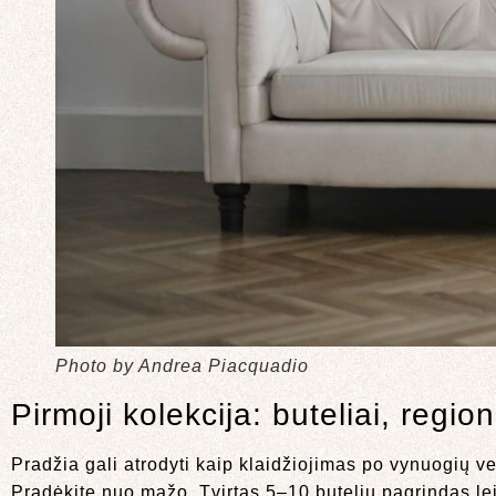
Photo by Andrea Piacquadio
Pirmoji kolekcija: buteliai, region
Pradžia gali atrodyti kaip klaidžiojimas po vynuogių ve
Pradėkite nuo mažo. Tvirtas 5–10 butelių pagrindas lei