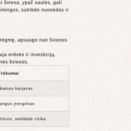
ki šviesa, ypač saulės, gali
kšmingos, sutrikdo nuosėdas ir
 drėgmę, apsaugo nuo šviesos
ja erdvės ir investicijų.
inės šviesos.
Trūkumai
 kainos barjeras
rangus įrengimas
žiūros, nedidelė rizika