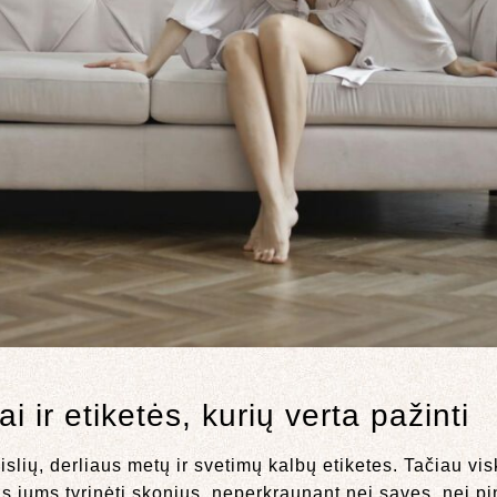
ai ir etiketės, kurių verta pažinti
islių, derliaus metų ir svetimų kalbų etiketes. Tačiau vis
s jums tyrinėti skonius, neperkraunant nei savęs, nei pi