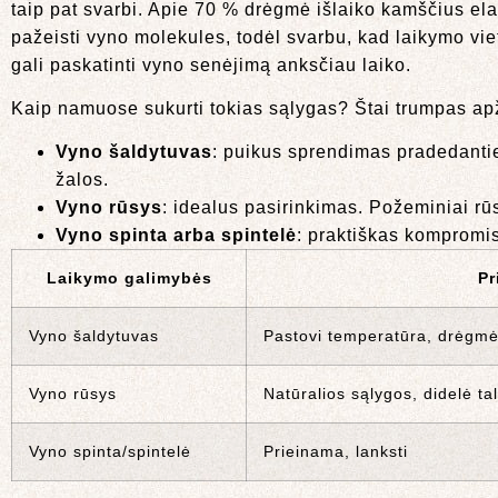
taip pat svarbi. Apie 70 % drėgmė išlaiko kamščius elast
pažeisti vyno molekules, todėl svarbu, kad laikymo viet
gali paskatinti vyno senėjimą anksčiau laiko.
Kaip namuose sukurti tokias sąlygas? Štai trumpas ap
Vyno šaldytuvas
: puikus sprendimas pradedanti
žalos.
Vyno rūsys
: idealus pasirinkimas. Požeminiai rūsi
Vyno spinta arba spintelė
: praktiškas kompromisa
Laikymo galimybės
Pr
Vyno šaldytuvas
Pastovi temperatūra, drėgmė
Vyno rūsys
Natūralios sąlygos, didelė ta
Vyno spinta/spintelė
Prieinama, lanksti