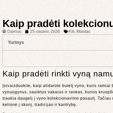
Kaip pradėti kolekcion
Dainius
25 vasario, 2026
Kiti
,
Maistas
Turinys
Kaip pradėti rinkti vyną nam
Įsivaizduokite, kaip atidarote butelį vyno, kuris ramiai
vynuogynus, saulėtus vakarus ir rankas, kurios kruopšč
traukia daugelį į vyno kolekcionavimo pasaulį. Tačiau
kelionė į skonį, tradicijas ir kantrybę.