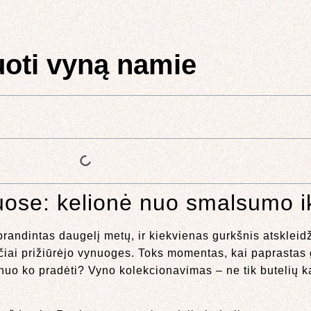
uoti vyną namie
uose: kelionė nuo smalsumo ik
 brandintas daugelį metų, ir kiekvienas gurkšnis atskleidž
iai prižiūrėjo vynuoges. Toks momentas, kai paprastas g
 nuo ko pradėti? Vyno kolekcionavimas – ne tik butelių