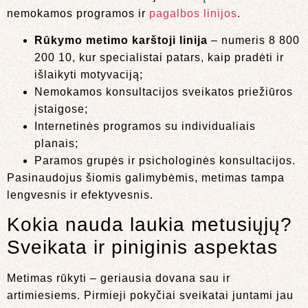
nemokamos programos ir
pagalbos linijos
.
Rūkymo metimo karštoji linija
– numeris 8 800
200 10, kur specialistai patars, kaip pradėti ir
išlaikyti motyvaciją;
Nemokamos konsultacijos sveikatos priežiūros
įstaigose;
Internetinės programos su individualiais
planais;
Paramos grupės ir psichologinės konsultacijos.
Pasinaudojus šiomis galimybėmis, metimas tampa
lengvesnis ir efektyvesnis.
Kokia nauda laukia metusiųjų?
Sveikata ir piniginis aspektas
Metimas rūkyti – geriausia dovana sau ir
artimiesiems. Pirmieji pokyčiai sveikatai juntami jau