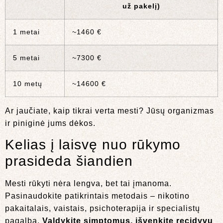
už pakelį)
1 metai
~1460 €
5 metai
~7300 €
10 metų
~14600 €
Ar jaučiate, kaip tikrai verta mesti? Jūsų organizmas
ir piniginė jums dėkos.
Kelias į laisvę nuo rūkymo
prasideda šiandien
Mesti rūkyti nėra lengva, bet tai įmanoma.
Pasinaudokite patikrintais metodais – nikotino
pakaitalais, vaistais, psichoterapija ir specialistų
pagalba.
Valdykite simptomus, išvenkite recidyvų