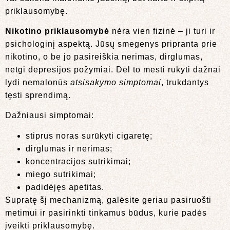
priklausomybę.
Nikotino priklausomybė
nėra vien fizinė – ji turi ir
psichologinį aspektą. Jūsų smegenys pripranta prie
nikotino, o be jo pasireiškia nerimas, dirglumas,
netgi depresijos požymiai. Dėl to mesti rūkyti dažnai
lydi nemalonūs
atsisakymo simptomai
, trukdantys
tęsti sprendimą.
Dažniausi simptomai:
stiprus noras surūkyti cigaretę;
dirglumas ir nerimas;
koncentracijos sutrikimai;
miego sutrikimai;
padidėjęs apetitas.
Supratę šį mechanizmą, galėsite geriau pasiruošti
metimui ir pasirinkti tinkamus būdus, kurie padės
įveikti priklausomybę.