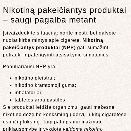
Nikotiną pakeičiantys produktai
– saugi pagalba metant
Įsivaizduokite situaciją: norite mesti, bet galvoje
nuolat kirba mintys apie cigaretę.
Nikotiną
pakeičiantys produktai (NPP)
gali sumažinti
potraukį ir palengvinti atsisakymo simptomus.
Populiariausi NPP yra:
nikotino pleistrai;
nikotino kramtomoji guma;
inhalatoriai;
tabletes arba pastilės.
Šie produktai leidžia organizmui gauti mažesnę
nikotino dozę be kenksmingų dervų ir kitų cigaretėse
esančių toksinų. Taip palaipsniui mažinate
priklausomybę ir vykdote
valdomą nikotino