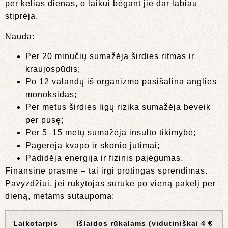
per kelias dienas, o laikui bėgant jie dar labiau
stiprėja.
Nauda:
Per 20 minučių sumažėja širdies ritmas ir
kraujospūdis;
Po 12 valandų iš organizmo pasišalina anglies
monoksidas;
Per metus širdies ligų rizika sumažėja beveik
per pusę;
Per 5–15 metų sumažėja insulto tikimybė;
Pagerėja kvapo ir skonio jutimai;
Padidėja energija ir fizinis pajėgumas.
Finansine prasme – tai irgi protingas sprendimas.
Pavyzdžiui, jei rūkytojas surūkė po vieną pakelį per
dieną, metams sutaupoma:
Laikotarpis
Išlaidos rūkalams (vidutiniškai 4 €