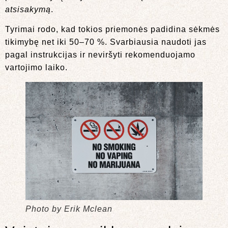
atsisakymą
.
Tyrimai rodo, kad tokios priemonės padidina sėkmės
tikimybę net iki 50–70 %. Svarbiausia naudoti jas
pagal instrukcijas ir neviršyti rekomenduojamo
vartojimo laiko.
Photo by Erik Mclean