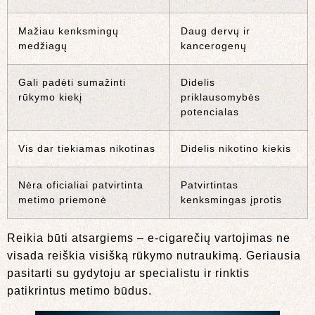
Mažiau kenksmingų
Daug dervų ir
medžiagų
kancerogenų
Gali padėti sumažinti
Didelis
rūkymo kiekį
priklausomybės
potencialas
Vis dar tiekiamas nikotinas
Didelis nikotino kiekis
Nėra oficialiai patvirtinta
Patvirtintas
metimo priemonė
kenksmingas įprotis
Reikia būti atsargiems – e-cigarečių vartojimas ne
visada reiškia visišką rūkymo nutraukimą. Geriausia
pasitarti su gydytoju ar specialistu ir rinktis
patikrintus metimo būdus.