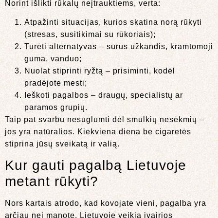
Norint išlikti rūkalų neįtrauktiems, verta:
Atpažinti situacijas, kurios skatina norą rūkyti
(stresas, susitikimai su rūkoriais);
Turėti alternatyvas – sūrus užkandis, kramtomoji
guma, vanduo;
Nuolat stiprinti ryžtą – prisiminti, kodėl
pradėjote mesti;
Ieškoti pagalbos – draugų, specialistų ar
paramos grupių.
Taip pat svarbu nesuglumti dėl smulkių nesėkmių –
jos yra natūralios. Kiekviena diena be cigaretės
stiprina jūsų sveikatą ir valią.
Kur gauti pagalbą Lietuvoje
metant rūkyti?
Nors kartais atrodo, kad kovojate vieni, pagalba yra
arčiau nei manote. Lietuvoje veikia įvairios