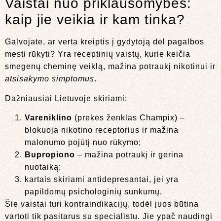
Vaistai nuo priklausomybės:
kaip jie veikia ir kam tinka?
Galvojate, ar verta kreiptis į gydytoją dėl pagalbos
mesti rūkyti? Yra receptinių vaistų, kurie keičia
smegenų cheminę veiklą, mažina potraukį nikotinui ir
atsisakymo simptomus
.
Dažniausiai Lietuvoje skiriami:
Vareniklino
(prekės ženklas Champix) –
blokuoja nikotino receptorius ir mažina
malonumo pojūtį nuo rūkymo;
Bupropiono
– mažina potraukį ir gerina
nuotaiką;
kartais skiriami antidepresantai, jei yra
papildomų psichologinių sunkumų.
Šie vaistai turi kontraindikacijų, todėl juos būtina
vartoti tik pasitarus su specialistu. Jie ypač naudingi