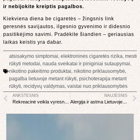
ir nebijokite kreiptis pagalbos.
Kiekviena diena be cigaretės – žingsnis link
geresnės savijautos, ilgesnio gyvenimo ir didesnio
pasitikėjimo savimi. Pradėkite šiandien – geriausias
laikas keistis yra dabar.
atsisakymo simptomai
,
elektroninės cigaretės rizika
,
mesti
rūkyti metodai
,
nauda sveikatai ir piniginiai sutaupymai
,
nikotino pakeitimo produktai
,
nikotino priklausomybė
,
pagalba lietuvoje metant rūkyti
,
psichoterapija metant
rūkyti
,
recidyvų valdymas
,
vaistai nuo priklausomybės
ANKSTESNIS
NAUJESNIS
Rekreacinė veikla vyresnio amžiaus žmonėms: aktyvus senėjimas
Alergija ir astma Lietuvoje: sezoniškumas ir valdymas