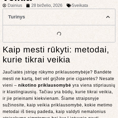
Dainius
28 birželio, 2026
Sveikata
Turinys
Kaip mesti rūkyti: metodai,
kurie tikrai veikia
Jaučiatės įstrigę rūkymo priklausomybėje? Bandėte
mesti ne kartą, bet vėl grįžote prie cigaretės? Nesate
vieni –
nikotino priklausomybė
yra viena stipriausių
ir klastingiausių. Tačiau yra būdų, kurie tikrai veikia,
ir jie prieinami kiekvienam. Šiame straipsnyje
sužinosite, kaip veikia priklausomybė, kokie metimo
metodai iš tiesų padeda, kaip valdyti nemalonius