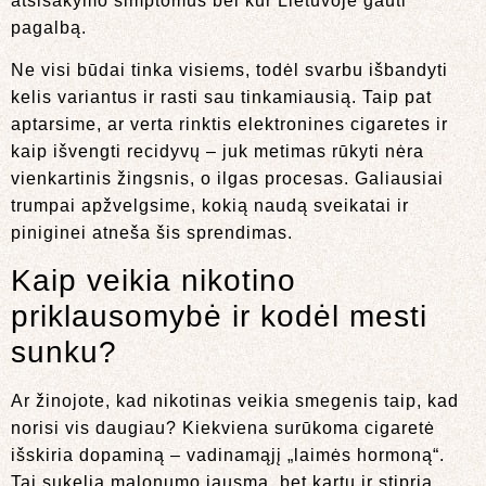
atsisakymo simptomus bei kur Lietuvoje gauti
pagalbą.
Ne visi būdai tinka visiems, todėl svarbu išbandyti
kelis variantus ir rasti sau tinkamiausią. Taip pat
aptarsime, ar verta rinktis elektronines cigaretes ir
kaip išvengti recidyvų – juk metimas rūkyti nėra
vienkartinis žingsnis, o ilgas procesas. Galiausiai
trumpai apžvelgsime, kokią naudą sveikatai ir
piniginei atneša šis sprendimas.
Kaip veikia nikotino
priklausomybė ir kodėl mesti
sunku?
Ar žinojote, kad nikotinas veikia smegenis taip, kad
norisi vis daugiau? Kiekviena surūkoma cigaretė
išskiria dopaminą – vadinamąjį „laimės hormoną“.
Tai sukelia malonumo jausmą, bet kartu ir stiprią