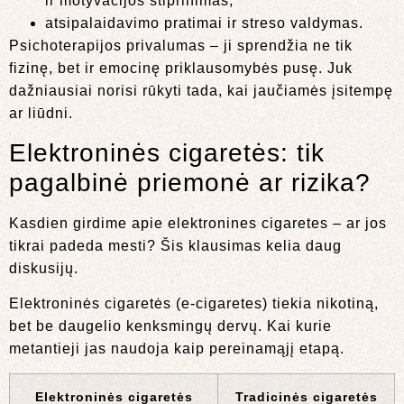
ir motyvacijos stiprinimas;
atsipalaidavimo pratimai ir streso valdymas.
Psichoterapijos privalumas – ji sprendžia ne tik
fizinę, bet ir emocinę priklausomybės pusę. Juk
dažniausiai norisi rūkyti tada, kai jaučiamės įsitempę
ar liūdni.
Elektroninės cigaretės: tik
pagalbinė priemonė ar rizika?
Kasdien girdime apie elektronines cigaretes – ar jos
tikrai padeda mesti? Šis klausimas kelia daug
diskusijų.
Elektroninės cigaretės (e-cigaretes) tiekia nikotiną,
bet be daugelio kenksmingų dervų. Kai kurie
metantieji jas naudoja kaip pereinamąjį etapą.
Elektroninės cigaretės
Tradicinės cigaretės