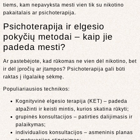
tiems, kam nepavyksta mesti vien tik su nikotino
pakaitalais ar psichoterapija.
Psichoterapija ir elgesio
pokyčių metodai – kaip jie
padeda mesti?
Ar pastebėjote, kad rūkomas ne vien dėl nikotino, bet
ir dėl įpročių ar įtampos? Psichoterapija gali būti
raktas į ilgalaikę sėkmę.
Populiariausios technikos:
Kognityvinė elgesio terapija (KET) – padeda
atpažinti ir keisti mintis, kurios skatina rūkyti;
grupinės konsultacijos – patirties dalijimasis ir
palaikymas;
individualios konsultacijos – asmeninis planas