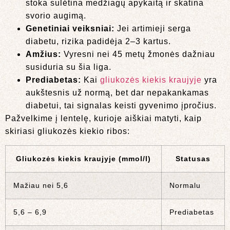
stoka sulėtina medžiagų apykaitą ir skatina
svorio augimą.
Genetiniai veiksniai:
Jei artimieji serga
diabetu, rizika padidėja 2–3 kartus.
Amžius:
Vyresni nei 45 metų žmonės dažniau
susiduria su šia liga.
Prediabetas:
Kai
gliukozės kiekis kraujyje
yra
aukštesnis už normą, bet dar nepakankamas
diabetui, tai signalas keisti gyvenimo įpročius.
Pažvelkime į lentelę, kurioje aiškiai matyti, kaip
skiriasi gliukozės kiekio ribos:
Gliukozės kiekis kraujyje (mmol/l)
Statusas
Mažiau nei 5,6
Normalu
5,6 – 6,9
Prediabetas