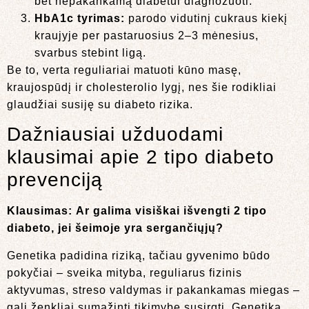
bet nepakankamą diabetui diagnozuoti.
HbA1c tyrimas:
parodo vidutinį cukraus kiekį
kraujyje per pastaruosius 2–3 mėnesius,
svarbus stebint ligą.
Be to, verta reguliariai matuoti kūno masę,
kraujospūdį ir cholesterolio lygį, nes šie rodikliai
glaudžiai susiję su diabeto rizika.
Dažniausiai užduodami
klausimai apie 2 tipo diabeto
prevenciją
Klausimas:
Ar galima visiškai išvengti 2 tipo
diabeto, jei šeimoje yra sergančiųjų?
Genetika padidina riziką, tačiau gyvenimo būdo
pokyčiai – sveika mityba, reguliarus fizinis
aktyvumas, streso valdymas ir pakankamas miegas –
gali ženkliai sumažinti tikimybę susirgti. Genetika