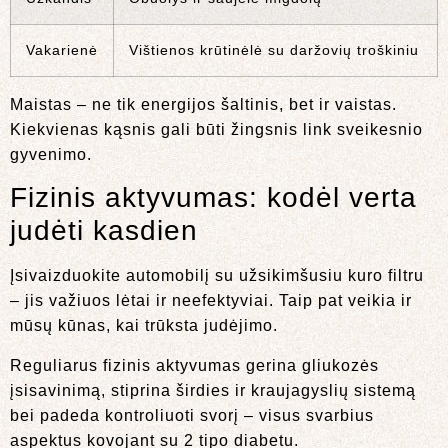
Vakarienė
Vištienos krūtinėlė su daržovių troškiniu
Maistas – ne tik energijos šaltinis, bet ir vaistas.
Kiekvienas kąsnis gali būti žingsnis link sveikesnio
gyvenimo.
Fizinis aktyvumas: kodėl verta
judėti kasdien
Įsivaizduokite automobilį su užsikimšusiu kuro filtru
– jis važiuos lėtai ir neefektyviai. Taip pat veikia ir
mūsų kūnas, kai trūksta judėjimo.
Reguliarus fizinis aktyvumas gerina gliukozės
įsisavinimą, stiprina širdies ir kraujagyslių sistemą
bei padeda kontroliuoti svorį – visus svarbius
aspektus kovojant su 2 tipo diabetu.