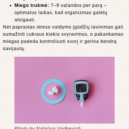
Miego trukmė:
7–9 valandos per parą –
optimalus laikas, kad organizmas galėtų
atsigauti.
Net paprastas streso valdymo įgūdžių lavinimas gali
sumažinti cukraus kiekio svyravimus, o pakankamas
miegas padeda kontroliuoti svorį ir gerina bendrą
savijautą.
Photo by Nataliya Vaitkevich