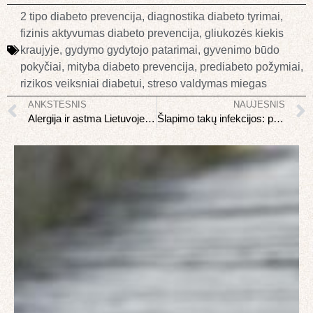
2 tipo diabeto prevencija
,
diagnostika diabeto tyrimai
,
fizinis aktyvumas diabeto prevencija
,
gliukozės kiekis
kraujyje
,
gydymo gydytojo patarimai
,
gyvenimo būdo
pokyčiai
,
mityba diabeto prevencija
,
prediabeto požymiai
,
rizikos veiksniai diabetui
,
streso valdymas miegas
ANKSTESNIS
NAUJESNIS
Alergija ir astma Lietuvoje: sezoniškumas ir valdymas
Šlapimo takų infekcijos: prevencija ir gydymas