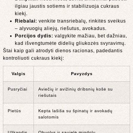
ilgiau jaustis sotiems ir stabilizuoja cukraus
kiekį.
Riebalai:
venkite transriebalų, rinkitės sveikus
– alyvuogių aliejų, riešutus, avokadus.
Porcijos dydis:
valgykite mažiau, bet dažniau,
kad išvengtumėte didelių gliukozės svyravimų.
Štai kaip gali atrodyti dienos racionas, padedantis
kontroliuoti cukraus kiekį:
Valgis
Pavyzdys
Pusryčiai
Aviečių ir avižinių dribsnių košė su
riešutais
Pietūs
Kepta lašiša su špinatų ir avokadų
salotomis
Užkandis
Obuolys ir saujelė migdolų