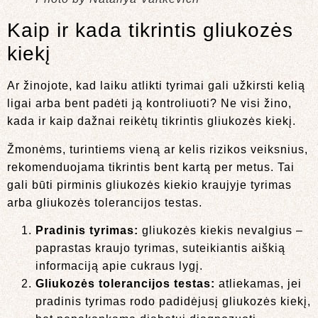
Kaip ir kada tikrintis gliukozės
kiekį
Ar žinojote, kad laiku atlikti tyrimai gali užkirsti kelią
ligai arba bent padėti ją kontroliuoti? Ne visi žino,
kada ir kaip dažnai reikėtų tikrintis gliukozės kiekį.
Žmonėms, turintiems vieną ar kelis rizikos veiksnius,
rekomenduojama tikrintis bent kartą per metus. Tai
gali būti pirminis gliukozės kiekio kraujyje tyrimas
arba gliukozės tolerancijos testas.
Pradinis tyrimas:
gliukozės kiekis nevalgius –
paprastas kraujo tyrimas, suteikiantis aiškią
informaciją apie cukraus lygį.
Gliukozės tolerancijos testas:
atliekamas, jei
pradinis tyrimas rodo padidėjusį gliukozės kiekį,