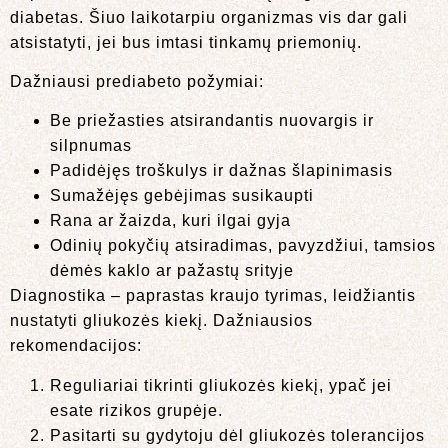
diabetas. Šiuo laikotarpiu organizmas vis dar gali
atsistatyti, jei bus imtasi tinkamų priemonių.
Dažniausi prediabeto požymiai:
Be priežasties atsirandantis nuovargis ir
silpnumas
Padidėjęs troškulys ir dažnas šlapinimasis
Sumažėjęs gebėjimas susikaupti
Rana ar žaizda, kuri ilgai gyja
Odinių pokyčių atsiradimas, pavyzdžiui, tamsios
dėmės kaklo ar pažastų srityje
Diagnostika – paprastas kraujo tyrimas, leidžiantis
nustatyti gliukozės kiekį. Dažniausios
rekomendacijos:
Reguliariai tikrinti gliukozės kiekį, ypač jei
esate rizikos grupėje.
Pasitarti su gydytoju dėl gliukozės tolerancijos