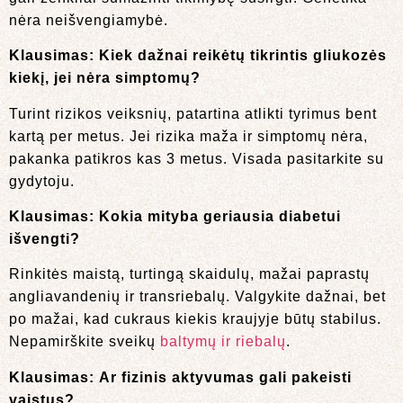
nėra neišvengiamybė.
Klausimas:
Kiek dažnai reikėtų tikrintis gliukozės
kiekį, jei nėra simptomų?
Turint rizikos veiksnių, patartina atlikti tyrimus bent
kartą per metus. Jei rizika maža ir simptomų nėra,
pakanka patikros kas 3 metus. Visada pasitarkite su
gydytoju.
Klausimas:
Kokia mityba geriausia diabetui
išvengti?
Rinkitės maistą, turtingą skaidulų, mažai paprastų
angliavandenių ir transriebalų. Valgykite dažnai, bet
po mažai, kad cukraus kiekis kraujyje būtų stabilus.
Nepamirškite sveikų
baltymų ir riebalų
.
Klausimas:
Ar fizinis aktyvumas gali pakeisti
vaistus?