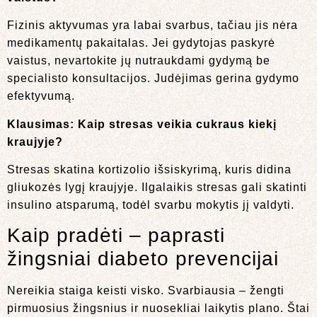
Fizinis aktyvumas yra labai svarbus, tačiau jis nėra
medikamentų pakaitalas. Jei gydytojas paskyrė
vaistus, nevartokite jų nutraukdami gydymą be
specialisto konsultacijos. Judėjimas gerina gydymo
efektyvumą.
Klausimas:
Kaip stresas veikia cukraus kiekį
kraujyje?
Stresas skatina kortizolio išsiskyrimą, kuris didina
gliukozės lygį kraujyje. Ilgalaikis stresas gali skatinti
insulino atsparumą, todėl svarbu mokytis jį valdyti.
Kaip pradėti – paprasti
žingsniai diabeto prevencijai
Nereikia staiga keisti visko. Svarbiausia – žengti
pirmuosius žingsnius ir nuosekliai laikytis plano. Štai