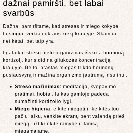
dažnai pamiršti, bet labai
svarbūs
Dažnai pamirštame, kad stresas ir miego kokybė
tiesiogiai veikia cukraus kiekį kraujyje. Skamba
netikėtai, bet taip yra.
Ilgalaikio streso metu organizmas išskiria hormoną
kortizolį, kuris didina gliukozės koncentraciją
kraujyje. Be to, prastas miegas trikdo hormonų
pusiausvyrą ir mažina organizmo jautrumą insulinui.
Streso mažinimas:
meditacija, kvėpavimo
pratimai, hobiai, laikas gamtoje padeda
sumažinti kortizolio lygį.
Miego higiena:
eikite miegoti ir kelkitės tuo
pačiu laiku, venkite ekranų bent valandą prieš
miegą, užtikrinkite ramybę ir tamsą
miegamajame.