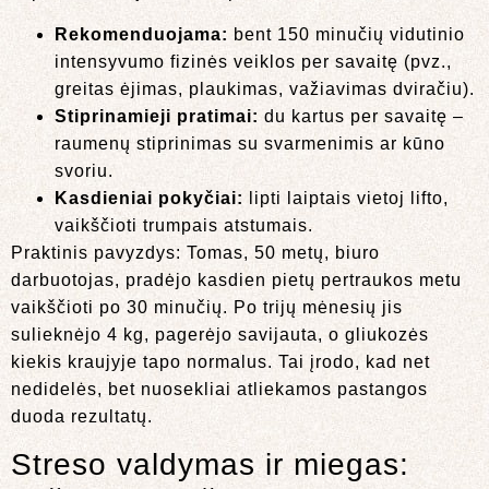
Rekomenduojama:
bent 150 minučių vidutinio
intensyvumo fizinės veiklos per savaitę (pvz.,
greitas ėjimas, plaukimas, važiavimas dviračiu).
Stiprinamieji pratimai:
du kartus per savaitę –
raumenų stiprinimas su svarmenimis ar kūno
svoriu.
Kasdieniai pokyčiai:
lipti laiptais vietoj lifto,
vaikščioti trumpais atstumais.
Praktinis pavyzdys: Tomas, 50 metų, biuro
darbuotojas, pradėjo kasdien pietų pertraukos metu
vaikščioti po 30 minučių. Po trijų mėnesių jis
sulieknėjo 4 kg, pagerėjo savijauta, o gliukozės
kiekis kraujyje tapo normalus. Tai įrodo, kad net
nedidelės, bet nuosekliai atliekamos pastangos
duoda rezultatų.
Streso valdymas ir miegas: