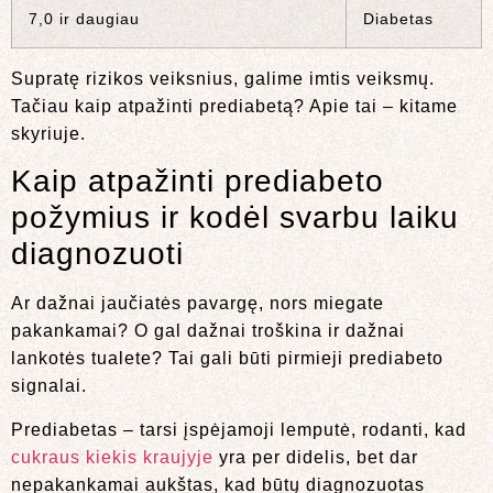
7,0 ir daugiau
Diabetas
Supratę rizikos veiksnius, galime imtis veiksmų.
Tačiau kaip atpažinti prediabetą? Apie tai – kitame
skyriuje.
Kaip atpažinti prediabeto
požymius ir kodėl svarbu laiku
diagnozuoti
Ar dažnai jaučiatės pavargę, nors miegate
pakankamai? O gal dažnai troškina ir dažnai
lankotės tualete? Tai gali būti pirmieji prediabeto
signalai.
Prediabetas – tarsi įspėjamoji lemputė, rodanti, kad
cukraus kiekis kraujyje
yra per didelis, bet dar
nepakankamai aukštas, kad būtų diagnozuotas