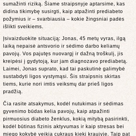
sumažinti riziką. Šiame straipsnyje aptarsime, kas
didina tikimybę susirgti, kaip atpažinti prediabeto
požymius ir – svarbiausia – kokie žingsniai padės
išlikti sveikiems.
Įsivaizduokite situaciją: Jonas, 45 metų vyras, ilgą
laiką nepaisė antsvorio ir sėdimo darbo keliamų
pavojų. Vos pajutęs nuovargį ir dažną troškulį, jis
kreipėsi į gydytoją, kur jam diagnozavo prediabetą.
Laimei, Jonas suprato, kad tai paskutinė galimybė
sustabdyti ligos vystymąsi. Šis straipsnis skirtas
tiems, kurie nori imtis veiksmų dar prieš ligos
pradžią.
Čia rasite atsakymus, kodėl nutukimas ir sėdimas
gyvenimo būdas kelia pavojų, kaip atpažinti
pirmuosius diabeto ženklus, kokią mitybą pasirinkti,
kodėl būtinas fizinis aktyvumas ir kaip stresas bei
miego kokybė veikia cukraus kiekį kraujyje. Taip pat