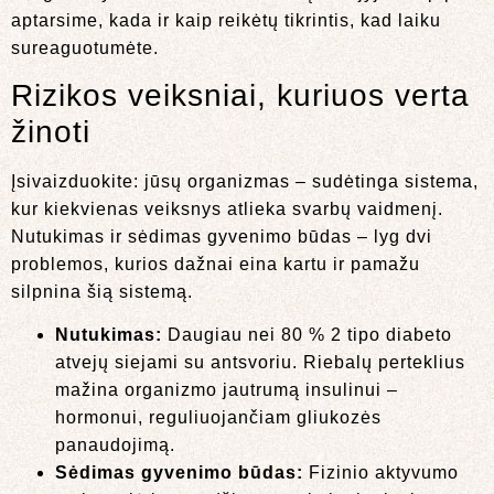
aptarsime, kada ir kaip reikėtų tikrintis, kad laiku
sureaguotumėte.
Rizikos veiksniai, kuriuos verta
žinoti
Įsivaizduokite: jūsų organizmas – sudėtinga sistema,
kur kiekvienas veiksnys atlieka svarbų vaidmenį.
Nutukimas ir sėdimas gyvenimo būdas – lyg dvi
problemos, kurios dažnai eina kartu ir pamažu
silpnina šią sistemą.
Nutukimas:
Daugiau nei 80 % 2 tipo diabeto
atvejų siejami su antsvoriu. Riebalų perteklius
mažina organizmo jautrumą insulinui –
hormonui, reguliuojančiam gliukozės
panaudojimą.
Sėdimas gyvenimo būdas:
Fizinio aktyvumo