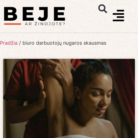
Pradžia
/
biuro darbuotojų nugaros skausmas