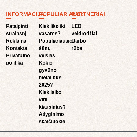
INFORMACIJA
POPULIARIAUSI
PARTNERIAI
Patalpinti
Kiek liko iki
LED
straipsnį
vasaros?
veidrodžiai
Reklama
Populiariausios
Darbo
Kontaktai
šūnų
rūbai
Privatumo
veislės
politika
Kokio
gyvūno
metai bus
2025?
Kiek laiko
virti
kiaušinius?
Atlyginimo
skaičiuoklė​