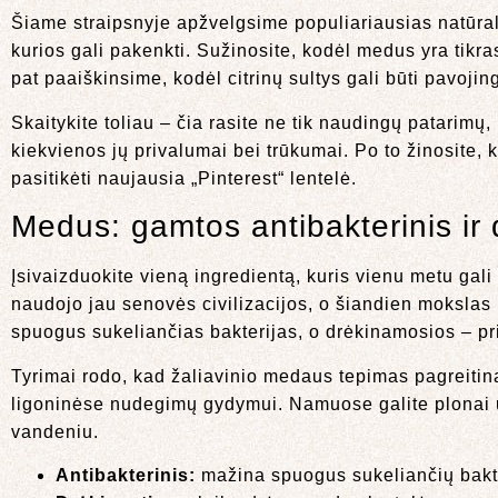
Šiame straipsnyje apžvelgsime populiariausias natūral
kurios gali pakenkti. Sužinosite, kodėl medus yra tikra
pat paaiškinsime, kodėl citrinų sultys gali būti pavoji
Skaitykite toliau – čia rasite ne tik naudingų patarimų, 
kiekvienos jų privalumai bei trūkumai. Po to žinosite, k
pasitikėti naujausia „Pinterest“ lentelė.
Medus: gamtos antibakterinis ir 
Įsivaizduokite vieną ingredientą, kuris vienu metu gali 
naudojo jau senovės civilizacijos, o šiandien mokslas
spuogus sukeliančias bakterijas, o drėkinamosios – pri
Tyrimai rodo, kad žaliavinio medaus tepimas pagreiti
ligoninėse nudegimų gydymui. Namuose galite plonai u
vandeniu.
Antibakterinis:
mažina spuogus sukeliančių bakte