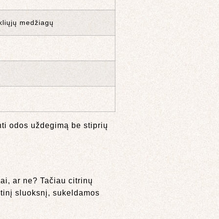
kliųjų medžiagų
ti odos uždegimą be stiprių
ai, ar ne? Tačiau citrinų
štinį sluoksnį, sukeldamos