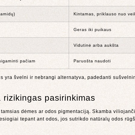
ramidų)
Kintamas, priklauso nuo vei
Geras iki puikaus
Vidutinė arba aukšta
sigaminti pačiam
Paruošta naudoti
ra švelni ir nebrangi alternatyva, padedanti sušvelnin
a rizikingas pasirinkimas
ti tamsias dėmes ar odos pigmentaciją. Skamba viliojanči
iesiogiai tepant ant odos, jos sutrikdo natūralų odos rūg