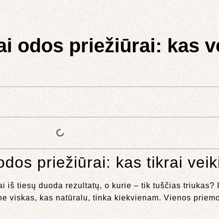
 odos priežiūrai: kas ve
os priežiūrai: kas tikrai veik
 iš tiesų duoda rezultatų, o kurie – tik tuščias triukas?
ne viskas, kas natūralu, tinka kiekvienam. Vienos priemon