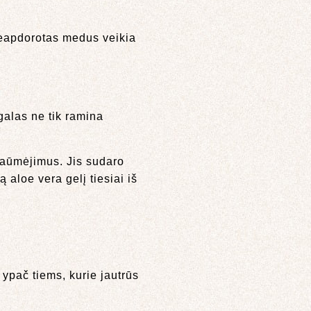
Neapdorotas medus veikia
galas ne tik ramina
 paūmėjimus. Jis sudaro
 aloe vera gelį tiesiai iš
 ypač tiems, kurie jautrūs