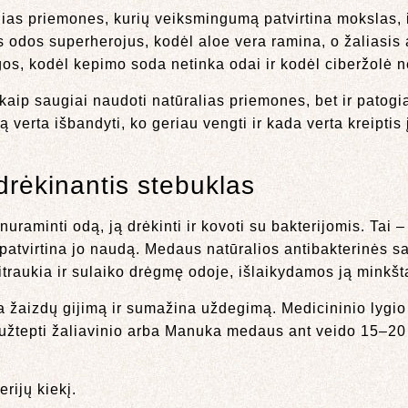
ias priemones, kurių veiksmingumą patvirtina mokslas, i
s odos superherojus, kodėl aloe vera ramina, o žaliasis 
ngos, kodėl kepimo soda netinka odai ir kodėl ciberžolė 
kaip saugiai naudoti natūralias priemones, bet ir patogią 
ą verta išbandyti, ko geriau vengti ir kada verta kreiptis
drėkinantis stebuklas
nuraminti odą, ją drėkinti ir kovoti su bakterijomis. Tai 
 patvirtina jo naudą. Medaus natūralios antibakterinės s
traukia ir sulaiko drėgmę odoje, išlaikydamos ją minkštą
na žaizdų gijimą ir sumažina uždegimą. Medicininio lyg
žtepti žaliavinio arba Manuka medaus ant veido 15–20 m
rijų kiekį.