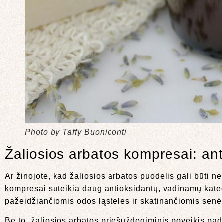
Photo by Taffy Buoniconti
Žaliosios arbatos kompresai: an
Ar žinojote, kad žaliosios arbatos puodelis gali būti ne
kompresai suteikia daug antioksidantų, vadinamų katech
pažeidžiančiomis odos ląsteles ir skatinančiomis senė
Be to, žaliosios arbatos priešuždegiminis poveikis pa