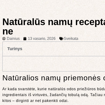
Natūralūs namų receptai
ne
Dainius
13 vasario, 2026
Sveikata
Turinys
Natūralios namų priemonės od
Ar kada svarstėte, kurie natūralūs odos priežiūros būdai
ingredientais iš virtuvės, žadančių tobulą odą. Tačiau 
kitos – dirginti ar net pakenkti odai.