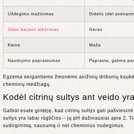
Uždegimo mažinimas
Didelis (dėl avenant
Odos barjero atkūrimas
Geras
Kaina
Maža
Naudojimo paprastumas
Paprasta, galima pa
Egzema sergantiems žmonėms avižinių dribsnių kaukės y
cheminių medžiagų.
Kodėl citrinų sultys ant veido yr
Galbūt esate girdėję, kad citrinų sultys gali pašviesin
sultys yra labai rūgščios – jų pH dažniausiai apie 2. T
sudirginimą, sausumą ir net cheminius nudegimus.