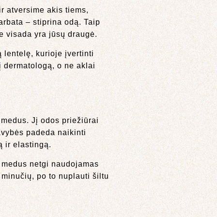
r atversime akis tiems,
arbata – stiprina odą. Taip
ne visada yra jūsų draugė.
lentelę, kurioje įvertinti
 į dermatologą, o ne aklai
– medus. Jį odos priežiūrai
avybės padeda naikinti
 ir elastingą.
io medus netgi naudojamas
inučių, po to nuplauti šiltu