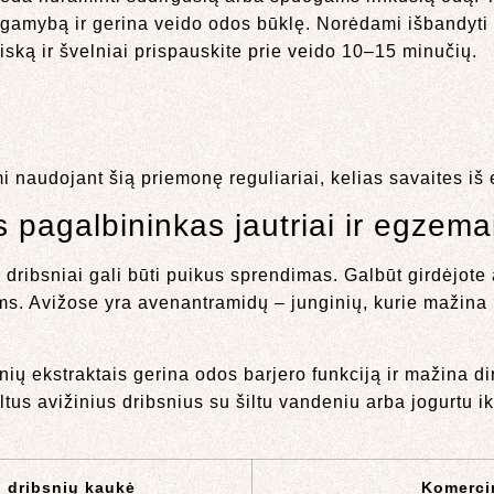
gamybą ir gerina veido odos būklę. Norėdami išbandyti pa
diską ir švelniai prispauskite prie veido 10–15 minučių.
i naudojant šią priemonę reguliariai, kelias savaites iš 
 pagalbininkas jautriai ir egzemai
 dribsniai gali būti puikus sprendimas. Galbūt girdėjote 
ukėms. Avižose yra avenantramidų – junginių, kurie mažin
bsnių ekstraktais gerina odos barjero funkciją ir mažina 
us avižinius dribsnius su šiltu vandeniu arba jogurtu ik
ų dribsnių kaukė
Komercin