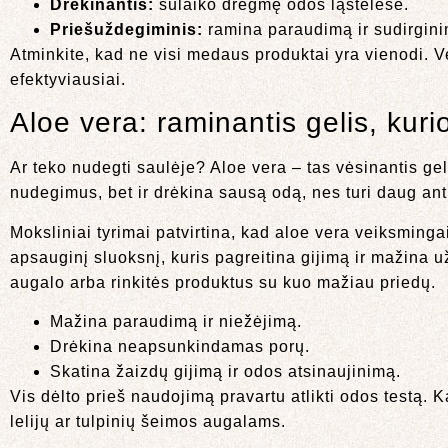
Drėkinantis:
sulaiko drėgmę odos ląstelėse.
Priešuždegiminis:
ramina paraudimą ir sudirgini
Atminkite, kad ne visi medaus produktai yra vienodi. 
efektyviausiai.
Aloe vera: raminantis gelis, kuri
Ar teko nudegti saulėje? Aloe vera – tas vėsinantis ge
nudegimus, bet ir drėkina sausą odą, nes turi daug ant
Moksliniai tyrimai patvirtina, kad aloe vera veiksmin
apsauginį sluoksnį, kuris pagreitina gijimą ir mažina u
augalo arba rinkitės produktus su kuo mažiau priedų.
Mažina paraudimą ir niežėjimą.
Drėkina neapsunkindamas porų.
Skatina žaizdų gijimą ir odos atsinaujinimą.
Vis dėlto prieš naudojimą pravartu atlikti odos testą. 
lelijų ar tulpinių šeimos augalams.