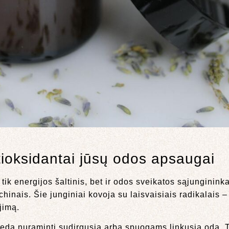
tioksidantai jūsų odos apsaugai
 tik energijos šaltinis, bet ir odos sveikatos sąjunginin
inais. Šie junginiai kovoja su laisvaisiais radikalais 
jimą.
deda nuraminti sudirgusią arba spuogams linkusią odą. Ty