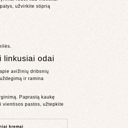
tys, užvirkite stiprią
eilės.
 linkusiai odai
apie avižinių dribsnių
a uždegimą ir ramina
dirginimą. Paprastą kaukę
i vientisos pastos, užtepkite
iai kremai