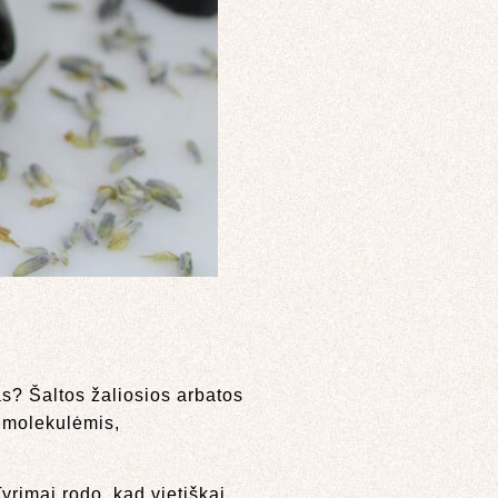
kas? Šaltos žaliosios arbatos
– molekulėmis,
rimai rodo, kad vietiškai