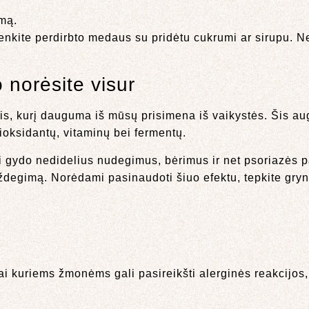
mą.
Venkite perdirbto medaus su pridėtu cukrumi ar sirupu. 
o norėsite visur
lis, kurį dauguma iš mūsų prisimena iš vaikystės. Šis au
ioksidantų, vitaminų bei fermentų.
gai gydo nedidelius nudegimus, bėrimus ir net psoriazės
ždegimą. Norėdami pasinaudoti šiuo efektu, tepkite gryną
Kai kuriems žmonėms gali pasireikšti alerginės reakcijos,