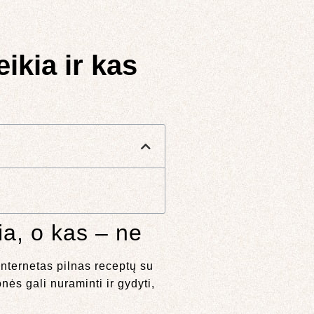
ikia ir kas
ia, o kas – ne
 Internetas pilnas receptų su
ės gali nuraminti ir gydyti,