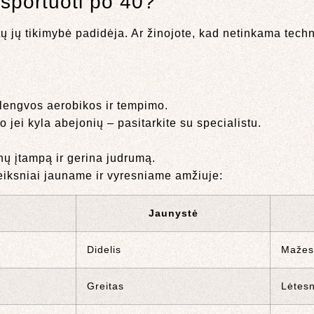
 sportuoti po 40?
ų jų tikimybė padidėja. Ar žinojote, kad netinkama tech
lengvos aerobikos ir tempimo.
 jei kyla abejonių – pasitarkite su specialistu.
nų įtampą ir gerina judrumą.
veiksniai jauname ir vyresniame amžiuje:
Jaunystė
Didelis
Mažes
Greitas
Lėtesn