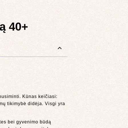
mą 40+
 nusiminti. Kūnas keičiasi:
mų tikimybė didėja. Visgi yra
uotes bei gyvenimo būdą