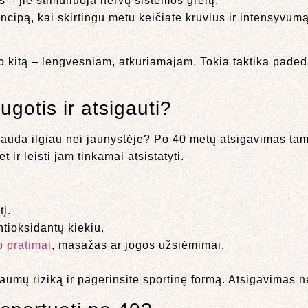
 – jie stimuliuoja nervų sistemos greitį.
incipą, kai skirtingu metu keičiate krūvius ir intensyvum
 o kitą – lengvesniam, atkuriamajam. Tokia taktika paded
gotis ir atsigauti?
kauda ilgiau nei jaunystėje? Po 40 metų atsigavimas t
 ir leisti jam tinkamai atsistatyti.
į.
tioksidantų kiekiu.
 pratimai
, masažas ar jogos užsiėmimai.
raumų riziką ir pagerinsite sportinę formą. Atsigavimas 