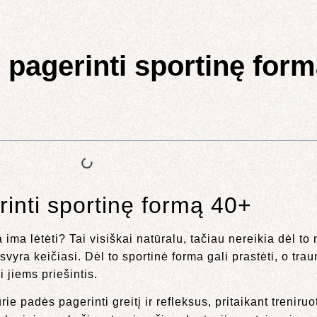
ip pagerinti sportinę for
erinti sportinę formą 40+
 ima lėtėti? Tai visiškai natūralu, tačiau nereikia dėl to
ra keičiasi. Dėl to sportinė forma gali prastėti, o trau
i jiems priešintis.
ie padės pagerinti greitį ir refleksus, pritaikant trenir