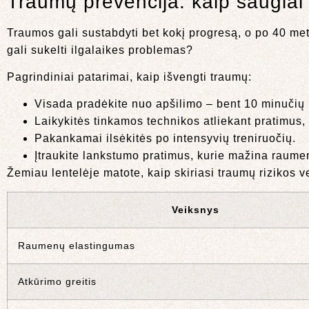
Traumų prevencija: kaip saugiai
Traumos gali sustabdyti bet kokį progresą, o po 40 met
gali sukelti ilgalaikes problemas?
Pagrindiniai patarimai, kaip išvengti traumų:
Visada pradėkite nuo apšilimo – bent 10 minučių 
Laikykitės tinkamos technikos atliekant pratimus, o
Pakankamai ilsėkitės po intensyvių treniruočių.
Įtraukite lankstumo pratimus, kurie mažina raume
Žemiau lentelėje matote, kaip skiriasi traumų rizikos 
Veiksnys
Raumenų elastingumas
Atkūrimo greitis