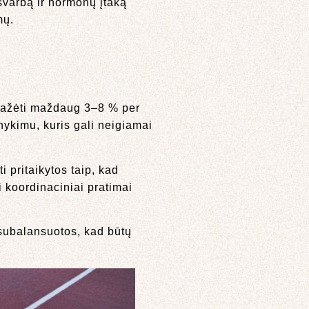
svarbą ir hormonų įtaką
mų.
 mažėti maždaug 3–8 % per
nykimu, kuris gali neigiamai
i pritaikytos taip, kad
i koordinaciniai pratimai
i subalansuotos, kad būtų