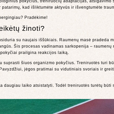
loginius pokyčius, treniruočių adaptacijas, atsigavimo 
ir patarimų, kad išliktumėte aktyvūs ir išvengtumėte trau
 energingiau? Pradėkime!
eikėtų žinoti?
r susiduria su naujais iššūkiais. Raumenų masė pradeda
a vangūs. Šis procesas vadinamas sarkopenija – raumenų 
 pokyčiai prailgina reakcijos laiką.
arbu suprasti šiuos organizmo pokyčius. Treniruotės turi būt
yzdžiui, jėgos pratimai su vidutiniais svoriais ir greit
 daugiau laiko atsistatyti. Todėl treniruotės turėtų būt