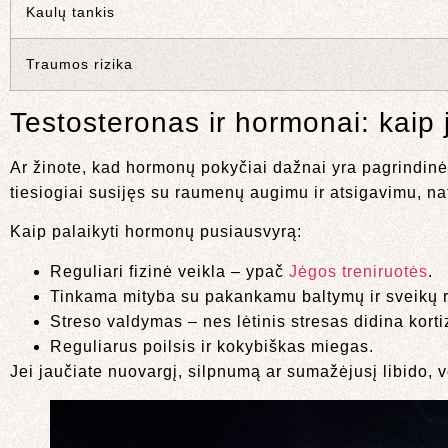
Kaulų tankis
Traumos rizika
Testosteronas ir hormonai: kaip 
Ar žinote, kad hormonų pokyčiai dažnai yra pagrindinė p
tiesiogiai susijęs su raumenų augimu ir atsigavimu, na
Kaip palaikyti hormonų pusiausvyrą:
Reguliari fizinė veikla – ypač
Jėgos treniruotės
.
Tinkama mityba su pakankamu baltymų ir sveikų r
Streso valdymas – nes lėtinis stresas didina korti
Reguliarus poilsis ir kokybiškas miegas.
Jei jaučiate nuovargį, silpnumą ar sumažėjusį libido, 