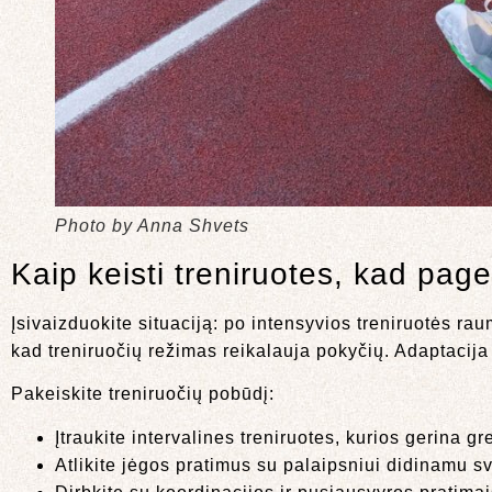
Photo by Anna Shvets
Kaip keisti treniruotes, kad pager
Įsivaizduokite situaciją: po intensyvios treniruotės r
kad treniruočių režimas reikalauja pokyčių. Adaptacija 
Pakeiskite treniruočių pobūdį:
Įtraukite intervalines treniruotes, kurios gerina gre
Atlikite jėgos pratimus su palaipsniui didinamu svo