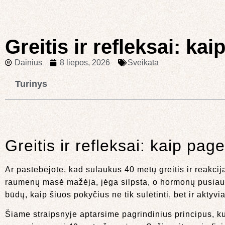
Greitis ir refleksai: ka
Dainius
8 liepos, 2026
Sveikata
Turinys
Greitis ir refleksai: kaip pag
Ar pastebėjote, kad sulaukus 40 metų greitis ir reakcija
raumenų masė mažėja, jėga silpsta, o hormonų pusiausvy
būdų, kaip šiuos pokyčius ne tik sulėtinti, bet ir aktyvia
Šiame straipsnyje aptarsime pagrindinius principus, kur