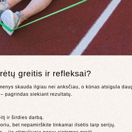
ėtų greitis ir refleksai?
aumenys skauda ilgiau nei anksčiau, o kūnas atsigula dau
– pagrindas siekiant rezultatų.
itį ir širdies darbą.
riu, bet nepamirškite tinkamai ilsėtis tarp serijų.