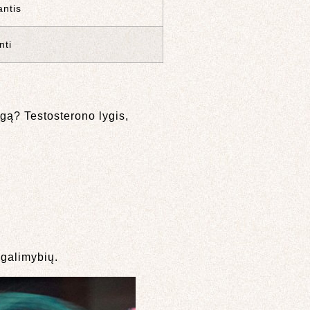
ntis
nti
ėgą? Testosterono lygis,
 galimybių.