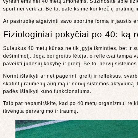
vyresniems nei 40 metų žmonėms. Sužinosite apie fizio
sportinei veiklai. Be to, pateiksime konkrečių pratimų 
Ar pasiruošę atgaivinti savo sportinę formą ir jaustis
Fiziologiniai pokyčiai po 40: ką r
Sulaukus 40 metų kūnas ne tik įgyja išminties, bet i
dešimtmetį. Jėga bei greitis lėtėja, o refleksai tamp
paveikti judesių kokybę ir greitį. Be to, nervų sistemos
Norint išlaikyti ar net pagerinti greitį ir refleksus, sv
skatintų raumenų augimą ir nervų sistemos aktyvumą. Pav
padės išlaikyti kūno funkcionalumą.
Taip pat nepamirškite, kad po 40 metų organizmui reikia
išvengta pervargimo ir traumų.