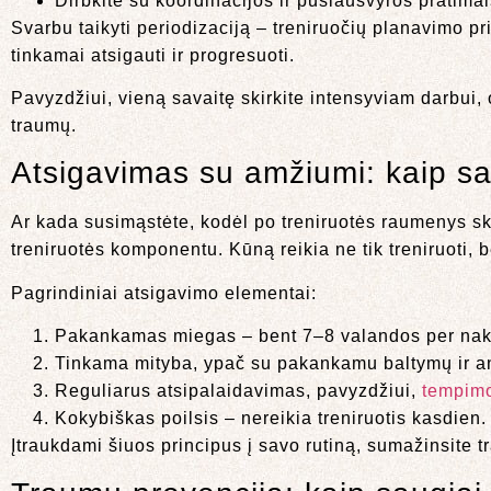
Dirbkite su koordinacijos ir pusiausvyros pratimais
Svarbu taikyti periodizaciją – treniruočių planavimo pr
tinkamai atsigauti ir progresuoti.
Pavyzdžiui, vieną savaitę skirkite intensyviam darbui,
traumų.
Atsigavimas su amžiumi: kaip sau
Ar kada susimąstėte, kodėl po treniruotės raumenys s
treniruotės komponentu. Kūną reikia ne tik treniruoti, bet
Pagrindiniai atsigavimo elementai:
Pakankamas miegas – bent 7–8 valandos per nakt
Tinkama mityba, ypač su pakankamu baltymų ir an
Reguliarus atsipalaidavimas, pavyzdžiui,
tempimo
Kokybiškas poilsis – nereikia treniruotis kasdien.
Įtraukdami šiuos principus į savo rutiną, sumažinsite t