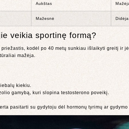
Aukštas
Mažėja
Mažesnė
Didėja
jie veikia sportinę formą?
riežastis, kodėl po 40 metų sunkiau išlaikyti greitį ir j
tūraliai mažėja.
iebalų kiekiu.
zolio gamybą, kuri slopina testosterono poveikį.
verta pasitarti su gydytoju dėl hormonų tyrimų ar gydymo