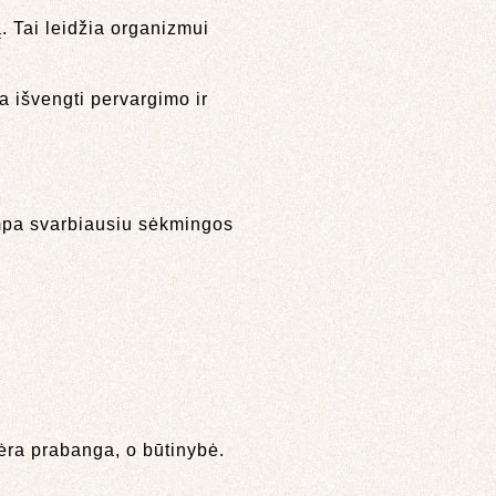
ą. Tai leidžia organizmui
a išvengti pervargimo ir
ampa svarbiausiu sėkmingos
nėra prabanga, o būtinybė.