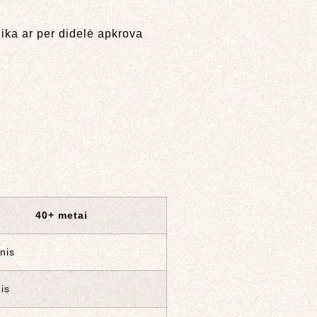
nika ar per didelė apkrova
40+ metai
nis
is