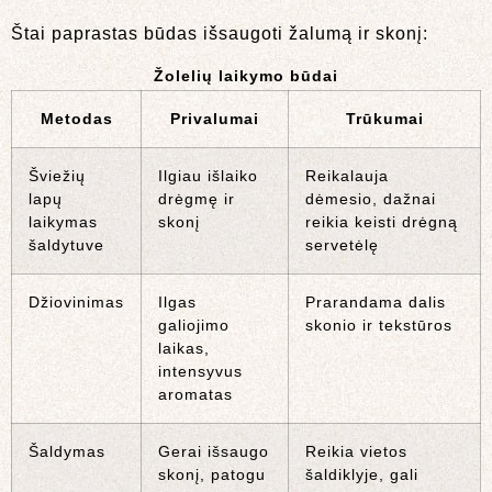
Štai paprastas būdas išsaugoti žalumą ir skonį:
Žolelių laikymo būdai
Metodas
Privalumai
Trūkumai
Šviežių
Ilgiau išlaiko
Reikalauja
lapų
drėgmę ir
dėmesio, dažnai
laikymas
skonį
reikia keisti drėgną
šaldytuve
servetėlę
Džiovinimas
Ilgas
Prarandama dalis
galiojimo
skonio ir tekstūros
laikas,
intensyvus
aromatas
Šaldymas
Gerai išsaugo
Reikia vietos
skonį, patogu
šaldiklyje, gali