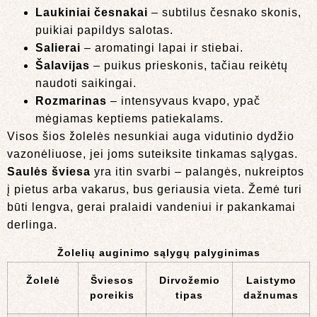
Laukiniai česnakai
– subtilus česnako skonis,
puikiai papildys salotas.
Salierai
– aromatingi lapai ir stiebai.
Šalavijas
– puikus prieskonis, tačiau reikėtų
naudoti saikingai.
Rozmarinas
– intensyvaus kvapo, ypač
mėgiamas keptiems patiekalams.
Visos šios žolelės nesunkiai auga vidutinio dydžio
vazonėliuose, jei joms suteiksite tinkamas sąlygas.
Saulės šviesa
yra itin svarbi – palangės, nukreiptos
į pietus arba vakarus, bus geriausia vieta. Žemė turi
būti lengva, gerai pralaidi vandeniui ir pakankamai
derlinga.
Žolelių auginimo sąlygų palyginimas
Žolelė
Šviesos
Dirvožemio
Laistymo
poreikis
tipas
dažnumas