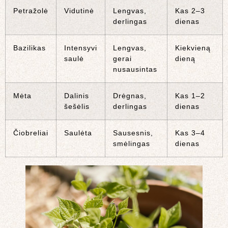
Petražolė
Vidutinė
Lengvas,
Kas 2–3
derlingas
dienas
Bazilikas
Intensyvi
Lengvas,
Kiekvieną
saulė
gerai
dieną
nusausintas
Mėta
Dalinis
Drėgnas,
Kas 1–2
šešėlis
derlingas
dienas
Čiobreliai
Saulėta
Sausesnis,
Kas 3–4
smėlingas
dienas