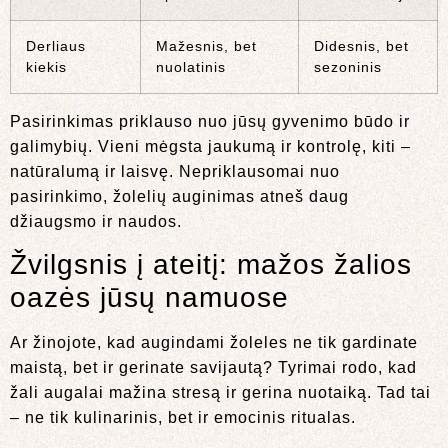
Derliaus
Mažesnis, bet
Didesnis, bet
kiekis
nuolatinis
sezoninis
Pasirinkimas priklauso nuo jūsų gyvenimo būdo ir
galimybių. Vieni mėgsta jaukumą ir kontrolę, kiti –
natūralumą ir laisvę. Nepriklausomai nuo
pasirinkimo, žolelių auginimas atneš daug
džiaugsmo ir naudos.
Žvilgsnis į ateitį: mažos žalios
oazės jūsų namuose
Ar žinojote, kad augindami žoleles ne tik gardinate
maistą, bet ir gerinate savijautą? Tyrimai rodo, kad
žali augalai mažina stresą ir gerina nuotaiką. Tad tai
– ne tik kulinarinis, bet ir emocinis ritualas.