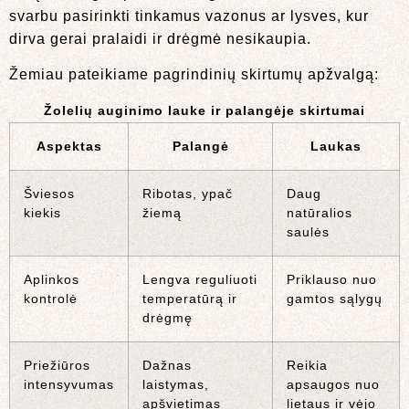
svarbu pasirinkti tinkamus vazonus ar lysves, kur
dirva gerai pralaidi ir drėgmė nesikaupia.
Žemiau pateikiame pagrindinių skirtumų apžvalgą:
Žolelių auginimo lauke ir palangėje skirtumai
Aspektas
Palangė
Laukas
Šviesos
Ribotas, ypač
Daug
kiekis
žiemą
natūralios
saulės
Aplinkos
Lengva reguliuoti
Priklauso nuo
kontrolė
temperatūrą ir
gamtos sąlygų
drėgmę
Priežiūros
Dažnas
Reikia
intensyvumas
laistymas,
apsaugos nuo
apšvietimas
lietaus ir vėjo