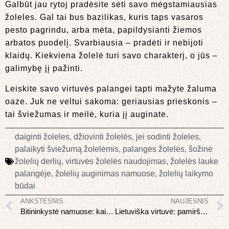
Galbūt jau rytoj pradėsite sėti savo mėgstamiausias
žoleles. Gal tai bus bazilikas, kuris taps vasaros
pesto pagrindu, arba mėta, papildysianti žiemos
arbatos puodelį. Svarbiausia – pradėti ir nebijoti
klaidų. Kiekviena žolelė turi savo charakterį, o jūs –
galimybę jį pažinti.
Leiskite savo virtuvės palangei tapti mažyte žaluma
oaze. Juk ne veltui sakoma: geriausias prieskonis –
tai šviežumas ir meilė, kuria jį auginate.
daiginti žoleles
,
džiovinti žolelės
,
jei sodinti žoleles
,
palaikyti šviežumą žolelėmis
,
palangės žolelės
,
šožinė
žolelių derlių
,
virtuvės žolelės naudojimas
,
žolelės lauke
palangėje
,
žolelių auginimas namuose
,
žolelių laikymo
būdai
ANKSTESNIS
NAUJESNIS
Bitininkystė namuose: kaip pradėti ir ko tikėtis
Lietuviška virtuvė: pamiršti receptai kuriuos verta prisiminti