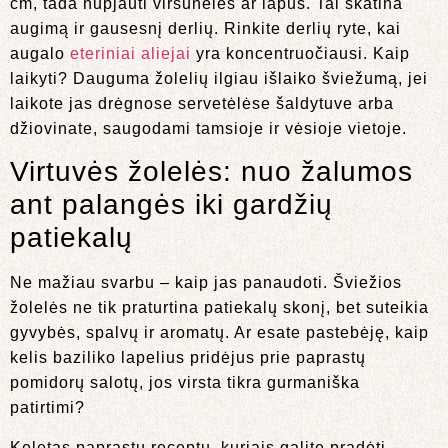
cm, tada nupjauti viršūnėles ar lapus. Tai skatina
augimą ir gausesnį derlių. Rinkite derlių ryte, kai
augalo
eteriniai aliejai
yra koncentruočiausi. Kaip
laikyti? Dauguma žolelių ilgiau išlaiko šviežumą, jei
laikote jas drėgnose servetėlėse šaldytuve arba
džiovinate, saugodami tamsioje ir vėsioje vietoje.
Virtuvės žolelės: nuo žalumos
ant palangės iki gardžių
patiekalų
Ne mažiau svarbu – kaip jas panaudoti. Šviežios
žolelės ne tik praturtina patiekalų skonį, bet suteikia
gyvybės, spalvų ir aromatų. Ar esate pastebėję, kaip
kelis baziliko lapelius pridėjus prie paprastų
pomidorų salotų, jos virsta tikra gurmaniška
patirtimi?
Keletas paprastų receptų, kuriais galite pradėti