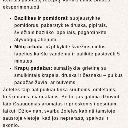
eksperimentuoti:
Bazilikas ir pomidorai
: supjaustykite
pomidorus, pabarstykite druska, pipirais,
šviežiais baziliko lapeliais, pagardinkite
alyvuogių aliejumi.
Mėtų arbata
: užplikykite šviežius mėtos
lapelius karštu vandeniu ir palikite pastovėti 5
minutes.
Krapų padažas
: sumaišykite grietinę su
smulkintais krapais, druska ir česnaku – puikus
padažas žuviai ar bulvėms.
Žolelės taip pat puikiai tinka sriuboms, omletams,
troškiniams, marinatams. Be to, jas galima džiovinti –
taip išsaugomas aromatas ir prieskonis ilgesniam
laikui. Džiovinant svarbu žoleles kabinti tamsioje,
sausroje vietoje, kad jos neprarastų spalvos ir
skonio.