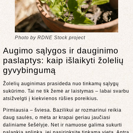
Photo by RDNE Stock project
Augimo sąlygos ir dauginimo
paslaptys: kaip išlaikyti žolelių
gyvybingumą
Žolelių auginimas prasideda nuo tinkamų sąlygų
sukūrimo. Tai ne tik žemė ar laistymas – labai svarbu
atsižvelgti į kiekvienos rūšies poreikius.
Pirmiausia – šviesa. Bazilikui ar rozmarinui reikia
daug saulės, o mėta ar krapai geriau jaučiasi
daliniame šešėlyje. Net ir namuose galima sukurti
palankią aplinką, jei pasirinksite tinkamą vietą. Antra