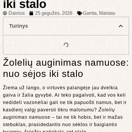
iki stalo
Dainius
25 gegužės, 2026
Gamta
,
Maistas
Turinys
Žolelių auginimas namuose:
nuo sėjos iki stalo
Žiema už lango, o virtuvės palangėje jau dvelkia
gaiva ir žalia gyvybė. Ar teko pagalvoti, kad vos keli
nedideli vazonėliai gali ne tik papuošti namus, bet ir
kasdienį valgį paversti tikru malonumu?
Žolelių
auginimas namuose
– tai ne tik hobis, bet ir mažas
stebuklas, prasidedantis nuo sėklos ir baigiantis
kvapniu, šviežiu patiekalu ant stalo.