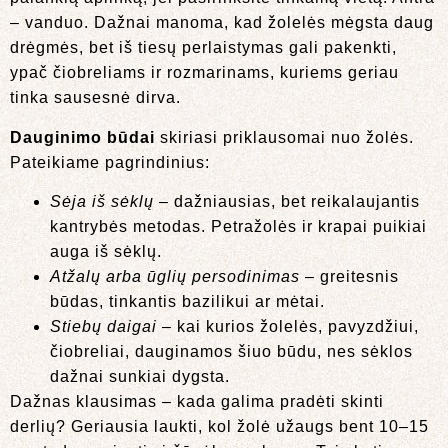
– vanduo. Dažnai manoma, kad žolelės mėgsta daug
drėgmės, bet iš tiesų perlaistymas gali pakenkti,
ypač čiobreliams ir rozmarinams, kuriems geriau
tinka sausesnė dirva.
Dauginimo būdai
skiriasi priklausomai nuo žolės.
Pateikiame pagrindinius:
Sėja iš sėklų
– dažniausias, bet reikalaujantis
kantrybės metodas. Petražolės ir krapai puikiai
auga iš sėklų.
Atžalų arba ūglių persodinimas
– greitesnis
būdas, tinkantis bazilikui ar mėtai.
Stiebų daigai
– kai kurios žolelės, pavyzdžiui,
čiobreliai, dauginamos šiuo būdu, nes sėklos
dažnai sunkiai dygsta.
Dažnas klausimas – kada galima pradėti skinti
derlių? Geriausia laukti, kol žolė užaugs bent 10–15