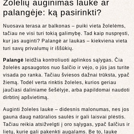
Žolelių auginimas lauke ar
palangėje: ką pasirinkti?
Nuosava terasa ar balkonas – puiki vieta žolelėms,
tačiau ne visi turi tokią galimybę. Tad kaip nuspręsti,
kur jas auginti? Palangė ar laukas – kiekviena vieta
turi savų privalumų ir iššūkių.
Palangė
leidžia kontroliuoti aplinkos sąlygas. Čia
žolelės apsaugotos nuo šalčio ir vėjo, o jūs jas turite
visada po ranka. Tačiau šviesos dažnai trūksta, ypač
žiemą. Todėl verta rinktis žoleles, kurios geriau
jaučiasi daliniame šešėlyje, arba papildomai naudoti
dirbtinį apšvietimą.
Auginti žoleles lauke – didesnis malonumas, nes jos
gauna daug natūralios saulės ir gali laisvai plėstis.
Tačiau reikia atsižvelgti į oro sąlygas, ypač šalčius ir
lietų, kurie gali pakenkti augalams. Be to, lauke