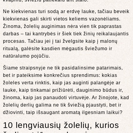
Ne kiekvienas turi sodą ar erdvę lauke, tačiau beveik
kiekvienas gali skirti vietos keliems vazonėliams.
Žinoma, žolelių auginimas nėra vien tik paprastas
darbas – tai kantrybės ir šiek tiek žinių reikalaujantis
procesas. Tačiau jei į tai žvelgsite kaip į malonų
ritualą, galėsite kasdien mėgautis šviežumo ir
natūralumo pojūčiu.
Šiame straipsnyje ne tik pasidalinsime patarimais,
bet ir pateiksime konkrečius sprendimus: kokias
žoleles verta rinktis, kaip jas auginti palangėje ar
lauke, kaip tinkamai prižiūrėti, dauginimo būdus ir,
žinoma, kaip jas panaudoti virtuvėje. Ar žinojote, kad
žolelių derlių galima ne tik šviežią pjaustyti, bet ir
džiovinti, taip išsaugant aromatą ilgesniam laikui?
10 lengviausių žolelių, kurios