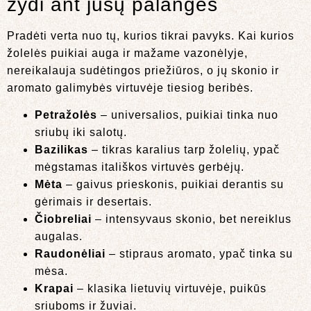
žydi ant jūsų palangės
Pradėti verta nuo tų, kurios tikrai pavyks. Kai kurios
žolelės puikiai auga ir mažame vazonėlyje,
nereikalauja sudėtingos priežiūros, o jų skonio ir
aromato galimybės virtuvėje tiesiog beribės.
Petražolės
– universalios, puikiai tinka nuo
sriubų iki salotų.
Bazilikas
– tikras karalius tarp žolelių, ypač
mėgstamas itališkos virtuvės gerbėjų.
Mėta
– gaivus prieskonis, puikiai derantis su
gėrimais ir desertais.
Čiobreliai
– intensyvaus skonio, bet nereiklus
augalas.
Raudonėliai
– stipraus aromato, ypač tinka su
mėsa.
Krapai
– klasika lietuvių virtuvėje, puikūs
sriuboms ir žuviai.