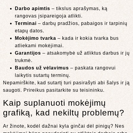
Darbo apimtis
– tikslus aprašymas, ką
rangovas įsipareigoja atlikti.
Terminai
– darbų pradžios, pabaigos ir tarpinių
etapų datos.
Mokėjimo tvarka
– kada ir kokia tvarka bus
atliekami mokėjimai.
Garantijos
– atsakomybė už atliktus darbus ir jų
trukmė.
Baudos už vėlavimus
– paskata rangovui
laikytis sutartų terminų.
Nepamirškite, kad sutartį turi pasirašyti abi šalys ir ją
saugoti. Prireikus pasitarkite su teisininku.
Kaip suplanuoti mokėjimų
grafiką, kad nekiltų problemų?
Ar žinote, kodėl dažnai kyla ginčai dėl pinigų? Nes