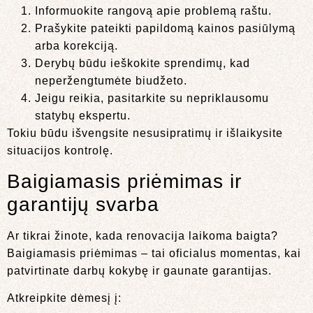
Informuokite rangovą apie problemą raštu.
Prašykite pateikti papildomą kainos pasiūlymą
arba korekciją.
Derybų būdu ieškokite sprendimų, kad
neperžengtumėte biudžeto.
Jeigu reikia, pasitarkite su nepriklausomu
statybų ekspertu.
Tokiu būdu išvengsite nesusipratimų ir išlaikysite
situacijos kontrolę.
Baigiamasis priėmimas ir
garantijų svarba
Ar tikrai žinote, kada renovacija laikoma baigta?
Baigiamasis priėmimas – tai oficialus momentas, kai
patvirtinate darbų kokybę ir gaunate garantijas.
Atkreipkite dėmesį į: