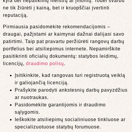
kyla dėl nepatikimų meistrų ar įmonių. Todėl svarbu
ne tik žiūrėti į kainą, bet ir kruopščiai įvertinti
reputaciją.
Pirmiausia pasidomėkite rekomendacijomis –
draugai, pažįstami ar kaimynai dažnai dalijasi savo
patirtimi. Taip pat pravartu peržiūrėti rangovų darbų
portfelius bei atsiliepimus internete. Nepamirškite
pasitikrinti oficialių dokumentų: statybos leidimų,
licencijų,
draudimo polisų
.
Įsitikinkite, kad rangovas turi registruotą veiklą
ir galiojančią licenciją.
Prašykite parodyti ankstesnių darbų pavyzdžius
ar nuotraukas.
Pasidomėkite garantijomis ir draudimo
sąlygomis.
Ieškokite atsiliepimų socialiniuose tinkluose ar
specializuotuose statybų forumuose.