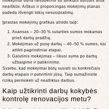
mokėjimai būna nesuderinti su atliktais darbais arba
neaiškūs. Aiškus ir proporcingas mokėjimų planas
padeda išvengti tokių nesusipratimų.
Įprastas mokėjimų grafikas atrodo taip:
Avansas – 20–30 % sutarties sumos mokamas
prieš darbų pradžią.
Mokėjimas už pusę darbų – 40–50 % sumos, kai
atlikti pagrindiniai etapai.
Galutinis mokėjimas – likusi suma po darbų
užbaigimo ir patikrinimo.
Svarbu, kad mokėjimai būtų susieti su konkrečiais
darbų etapais ir patvirtinti jūsų. Taip sumažinsite
riziką permokėti už neatliktus darbus.
Kaip užtikrinti darbų kokybės
kontrolę renovacijos metu?