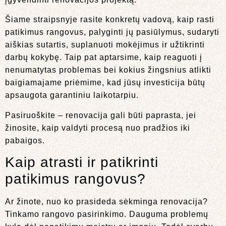
Šiame straipsnyje rasite konkretų vadovą, kaip rasti
patikimus rangovus, palyginti jų pasiūlymus, sudaryti
aiškias sutartis, suplanuoti mokėjimus ir užtikrinti
darbų kokybę. Taip pat aptarsime, kaip reaguoti į
nenumatytas problemas bei kokius žingsnius atlikti
baigiamajame priėmime, kad jūsų investicija būtų
apsaugota garantiniu laikotarpiu.
Pasiruoškite – renovacija gali būti paprasta, jei
žinosite, kaip valdyti procesą nuo pradžios iki
pabaigos.
Kaip atrasti ir patikrinti
patikimus rangovus?
Ar žinote, nuo ko prasideda sėkminga renovacija?
Tinkamo rangovo pasirinkimo. Dauguma problemų