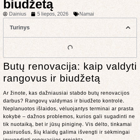
biudžetą
Dainius
5 liepos, 2026
Namai
Turinys
Butų renovacija: kaip valdyti
rangovus ir biudžetą
Ar žinote, kas dažniausiai stabdo butų renovacijos
darbus? Rangovų valdymas ir biudžeto kontrolė.
Neplanuotos išlaidos, vėluojantys terminai ar prasta
kokybė – dažnos problemos, kurios gali sugadinti ne
tik nuotaiką, bet ir jūsų piniginę. Vis dėlto, tinkamai
pasiruošus, šių klaidų galima išvengti ir sėkmingai
įgyvendinti renovacijos projektą.