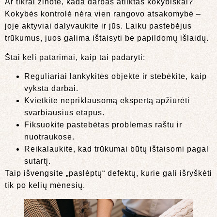
Ar tikrai žinote, kada darbas atliktas kokybiškai?
Kokybės kontrolė nėra vien rangovo atsakomybė –
joje aktyviai dalyvaukite ir jūs. Laiku pastebėjus
trūkumus, juos galima ištaisyti be papildomų išlaidų.
Štai keli patarimai, kaip tai padaryti:
Reguliariai lankykitės objekte ir stebėkite, kaip
vyksta darbai.
Kvietkite nepriklausomą ekspertą apžiūrėti
svarbiausius etapus.
Fiksuokite pastebėtas problemas raštu ir
nuotraukose.
Reikalaukite, kad trūkumai būtų ištaisomi pagal
sutartį.
Taip išvengsite „paslėptų“ defektų, kurie gali išryškėti
tik po kelių mėnesių.