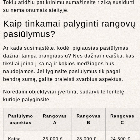
Tokiu atidžiu patikrinimu sumažinsite riziką susidurti
su nemalonumais ateityje.
Kaip tinkamai palyginti rangovų
pasiūlymus?
Ar kada susimąstėte, kodėl pigiausias pasiūlymas
dažnai tampa brangiausiu? Nes dažnai neaišku, kas
tiksliai įeina į kainą ir kokios medžiagos bus
naudojamos. Jei lyginsite pasiūlymus tik pagal
bendrą sumą, galite praleisti svarbius aspektus.
Norėdami objektyviai įvertinti, sudarykite lentelę,
kurioje palyginsite:
Pasiūlymo
Rangovas
Rangovas
Rangovas
aspektas
A
B
C
Kaina
25 000 €
28 000 €
24 500 €