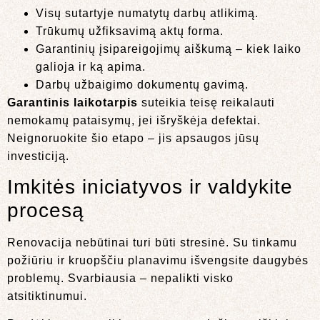
Visų sutartyje numatytų darbų atlikimą.
Trūkumų užfiksavimą aktų forma.
Garantinių įsipareigojimų aiškumą – kiek laiko
galioja ir ką apima.
Darbų užbaigimo dokumentų gavimą.
Garantinis laikotarpis
suteikia teisę reikalauti
nemokamų pataisymų, jei išryškėja defektai.
Neignoruokite šio etapo – jis apsaugos jūsų
investiciją.
Imkitės iniciatyvos ir valdykite
procesą
Renovacija nebūtinai turi būti stresinė. Su tinkamu
požiūriu ir kruopščiu planavimu išvengsite daugybės
problemų. Svarbiausia – nepalikti visko
atsitiktinumui.