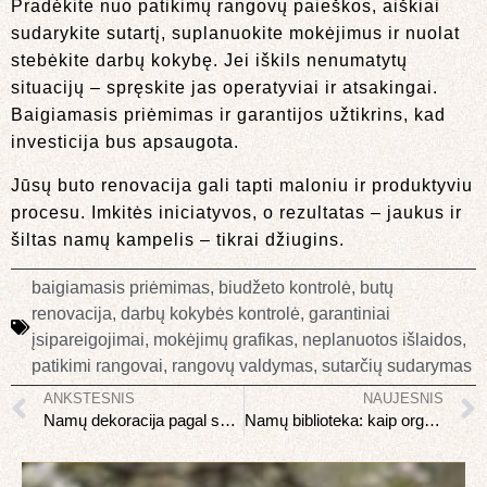
Pradėkite nuo patikimų rangovų paieškos, aiškiai
sudarykite sutartį, suplanuokite mokėjimus ir nuolat
stebėkite darbų kokybę. Jei iškils nenumatytų
situacijų – spręskite jas operatyviai ir atsakingai.
Baigiamasis priėmimas ir garantijos užtikrins, kad
investicija bus apsaugota.
Jūsų buto renovacija gali tapti maloniu ir produktyviu
procesu. Imkitės iniciatyvos, o rezultatas – jaukus ir
šiltas namų kampelis – tikrai džiugins.
baigiamasis priėmimas
,
biudžeto kontrolė
,
butų
renovacija
,
darbų kokybės kontrolė
,
garantiniai
įsipareigojimai
,
mokėjimų grafikas
,
neplanuotos išlaidos
,
patikimi rangovai
,
rangovų valdymas
,
sutarčių sudarymas
ANKSTESNIS
NAUJESNIS
Namų dekoracija pagal sezonus: kaip atnaujinti neperkant daug
Namų biblioteka: kaip organizuoti ir kuruoti knygų rinkinį