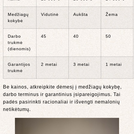
Medžiagų
Vidutinė
Aukšta
Žema
kokybė
Darbo
45
40
50
trukmė
(dienomis)
Garantijos
2 metai
3 metai
1 metai
trukmė
Be kainos, atkreipkite dėmesį į medžiagų kokybę,
darbo terminus ir garantinius įsipareigojimus. Tai
padės pasirinkti racionaliai ir išvengti nemalonių
netikėtumų.