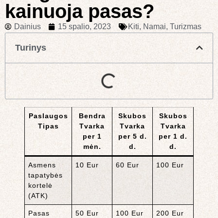
kainuoja pasas?
Dainius
15 spalio, 2023
Kiti
,
Namai
,
Turizmas
Turinys
Paslaugos
Bendra
Skubos
Skubos
Tipas
Tvarka
Tvarka
Tvarka
per 1
per 5 d.
per 1 d.
mėn.
d.
d.
Asmens
10 Eur
60 Eur
100 Eur
tapatybės
kortelė
(ATK)
Pasas
50 Eur
100 Eur
200 Eur