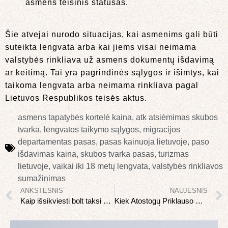
asmens teisinis statusas.
Šie atvejai nurodo situacijas, kai asmenims gali būti
suteikta lengvata arba kai jiems visai neimama
valstybės rinkliava už asmens dokumentų išdavimą
ar keitimą. Tai yra pagrindinės sąlygos ir išimtys, kai
taikoma lengvata arba neimama rinkliava pagal
Lietuvos Respublikos teisės aktus.
asmens tapatybės kortelė kaina
,
atk atsiėmimas skubos
tvarka
,
lengvatos taikymo sąlygos
,
migracijos
departamentas pasas
,
pasas kainuoja lietuvoje
,
paso
išdavimas kaina
,
skubos tvarka pasas
,
turizmas
lietuvoje
,
vaikai iki 18 metų lengvata
,
valstybės rinkliavos
sumažinimas
ANKSTESNIS
NAUJESNIS
Kaip išsikviesti bolt taksi Lietuvoje?
Kiek Atostogų Priklauso Per 1 Mėnesį ir Kaip Tai Paskaičiuoti