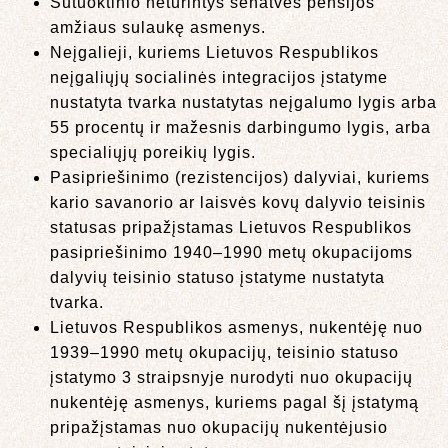
Sutuoktinio neturintys senatvės pensijos
amžiaus sulaukę asmenys.
Neįgalieji, kuriems Lietuvos Respublikos
neįgaliųjų socialinės integracijos įstatyme
nustatyta tvarka nustatytas neįgalumo lygis arba
55 procentų ir mažesnis darbingumo lygis, arba
specialiųjų poreikių lygis.
Pasipriešinimo (rezistencijos) dalyviai, kuriems
kario savanorio ar laisvės kovų dalyvio teisinis
statusas pripažįstamas Lietuvos Respublikos
pasipriešinimo 1940–1990 metų okupacijoms
dalyvių teisinio statuso įstatyme nustatyta
tvarka.
Lietuvos Respublikos asmenys, nukentėję nuo
1939–1990 metų okupacijų, teisinio statuso
įstatymo 3 straipsnyje nurodyti nuo okupacijų
nukentėję asmenys, kuriems pagal šį įstatymą
pripažįstamas nuo okupacijų nukentėjusio