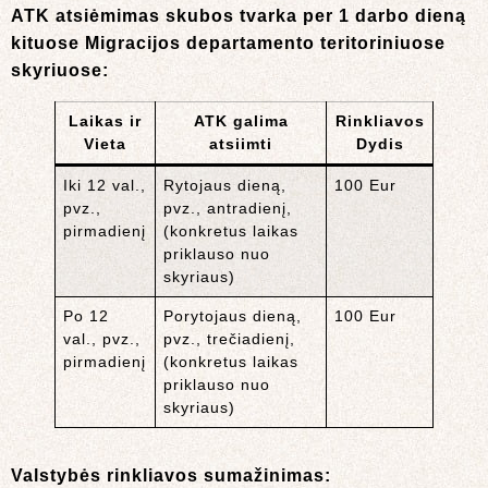
ATK atsiėmimas skubos tvarka per 1 darbo dieną
kituose Migracijos departamento teritoriniuose
skyriuose:
Laikas ir
ATK galima
Rinkliavos
Vieta
atsiimti
Dydis
Iki 12 val.,
Rytojaus dieną,
100 Eur
pvz.,
pvz., antradienį,
pirmadienį
(konkretus laikas
priklauso nuo
skyriaus)
Po 12
Porytojaus dieną,
100 Eur
val., pvz.,
pvz., trečiadienį,
pirmadienį
(konkretus laikas
priklauso nuo
skyriaus)
Valstybės rinkliavos sumažinimas: