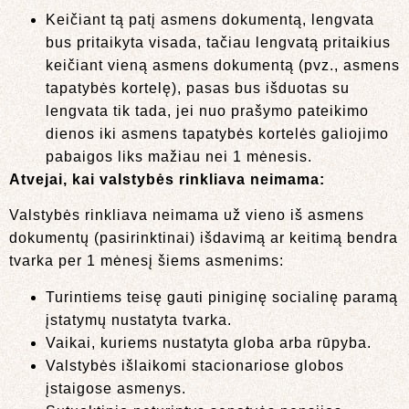
Keičiant tą patį asmens dokumentą, lengvata
bus pritaikyta visada, tačiau lengvatą pritaikius
keičiant vieną asmens dokumentą (pvz., asmens
tapatybės kortelę), pasas bus išduotas su
lengvata tik tada, jei nuo prašymo pateikimo
dienos iki asmens tapatybės kortelės galiojimo
pabaigos liks mažiau nei 1 mėnesis.
Atvejai, kai valstybės rinkliava neimama:
Valstybės rinkliava neimama už vieno iš asmens
dokumentų (pasirinktinai) išdavimą ar keitimą bendra
tvarka per 1 mėnesį šiems asmenims:
Turintiems teisę gauti piniginę socialinę paramą
įstatymų nustatyta tvarka.
Vaikai, kuriems nustatyta globa arba rūpyba.
Valstybės išlaikomi stacionariose globos
įstaigose asmenys.