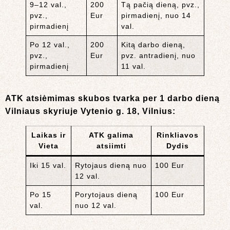
9–12 val.,
200
Tą pačią dieną, pvz.,
pvz.,
Eur
pirmadienį, nuo 14
pirmadienį
val.
Po 12 val.,
200
Kitą darbo dieną,
pvz.,
Eur
pvz. antradienį, nuo
pirmadienį
11 val.
ATK atsiėmimas skubos tvarka per 1 darbo dieną
Vilniaus skyriuje Vytenio g. 18, Vilnius:
Laikas ir
ATK galima
Rinkliavos
Vieta
atsiimti
Dydis
Iki 15 val.
Rytojaus dieną nuo
100 Eur
12 val.
Po 15
Porytojaus dieną
100 Eur
val.
nuo 12 val.