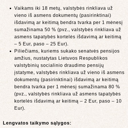
Vaikams iki 18 metų, valstybės rinkliava už
vieno iš asmens dokumentų (pasirinktinai)
išdavimą ar keitimą bendra tvarka per 1 mėnesį
sumažinama 50 % (pvz., valstybės rinkliava už
asmens tapatybės kortelės išdavimą ar keitimą
– 5 Eur, paso – 25 Eur).
Piliečiams, kuriems sukako senatvės pensijos
amžius, nustatytas Lietuvos Respublikos
valstybinių socialinio draudimo pensijų
įstatyme, valstybės rinkliava už vieno iš asmens
dokumentų (pasirinktinai) išdavimą ar keitimą
bendra tvarka per 1 mėnesį sumažinama 80 %
(pvz., valstybės rinkliava už asmens tapatybės
kortelės išdavimą ar keitimą – 2 Eur, paso – 10
Eur).
Lengvatos taikymo sąlygos: