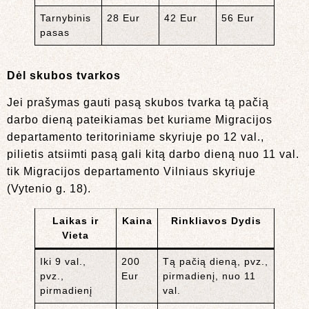
Tarnybinis
28 Eur
42 Eur
56 Eur
pasas
Dėl skubos tvarkos
Jei prašymas gauti pasą skubos tvarka tą pačią
darbo dieną pateikiamas bet kuriame Migracijos
departamento teritoriniame skyriuje po 12 val.,
pilietis atsiimti pasą gali kitą darbo dieną nuo 11 val.
tik Migracijos departamento Vilniaus skyriuje
(Vytenio g. 18).
Laikas ir
Kaina
Rinkliavos Dydis
Vieta
Iki 9 val.,
200
Tą pačią dieną, pvz.,
pvz.,
Eur
pirmadienį, nuo 11
pirmadienį
val.