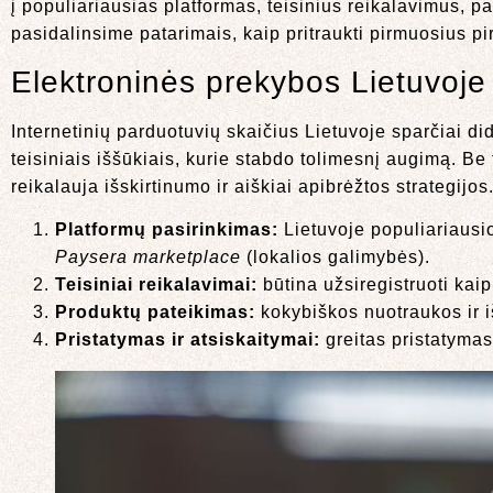
į populiariausias platformas, teisinius reikalavimus, 
pasidalinsime patarimais, kaip pritraukti pirmuosius pir
Elektroninės prekybos Lietuvoje 
Internetinių parduotuvių skaičius Lietuvoje sparčiai di
teisiniais iššūkiais, kurie stabdo tolimesnį augimą. Be
reikalauja išskirtinumo ir aiškiai apibrėžtos strategijos
Platformų pasirinkimas:
Lietuvoje populiariausi
Paysera marketplace
(lokalios galimybės).
Teisiniai reikalavimai:
būtina užsiregistruoti kaip 
Produktų pateikimas:
kokybiškos nuotraukos ir i
Pristatymas ir atsiskaitymai:
greitas pristatyma