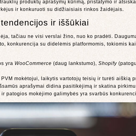
patrauklių produktų aprašymų kūrimą, pristatymo ir atsisk
kėjus ir konkuruoti su didžiaisiais rinkos žaidėjais.
tendencijos ir iššūkiai
dėja, tačiau ne visi verslai žino, nuo ko pradėti. Daugum
 to, konkurencija su didelėmis platformomis, tokiomis kai
.
os yra
WooCommerce
(daug lankstumo),
Shopify
(patogu
PVM mokėtojui, laikytis vartotojų teisių ir turėti aiškią 
šsamūs aprašymai didina pasitikėjimą ir skatina pirkimu
s ir patogios mokėjimo galimybės yra svarbūs konkurenc