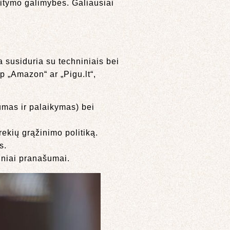
aitymo galimybes. Galiausiai
a susiduria su techniniais bei
p „Amazon“ ar „Pigu.lt“,
mas ir palaikymas) bei
prekių grąžinimo politiką.
s.
iniai pranašumai.