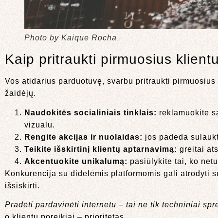
Photo by Kaique Rocha
Kaip pritraukti pirmuosius klientu
Vos atidarius parduotuvę, svarbu pritraukti pirmuosius p
žaidėjų.
Naudokitės socialiniais tinklais:
reklamuokite sa
vizualu.
Rengite akcijas ir nuolaidas:
jos padeda sulaukt
Teikite išskirtinį klientų aptarnavimą:
greitai at
Akcentuokite unikalumą:
pasiūlykite tai, ko net
Konkurencija su didelėmis platformomis gali atrodyti su
išsiskirti.
Pradėti pardavinėti internetu – tai ne tik techniniai spr
o klientų poreikiai – prioritetas.