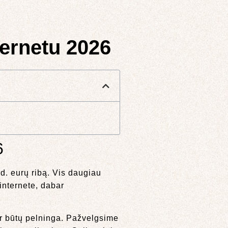
ternetu 2026
6
d. eurų ribą. Vis daugiau
 internete, dabar
ir būtų pelninga. Pažvelgsime