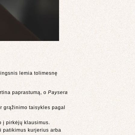
žingsnis lemia tolimesnę
ertina paprastumą, o
Paysera
ir grąžinimo taisykles pagal
o į pirkėjų klausimus.
 patikimus kurjerius arba