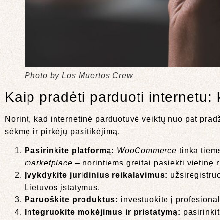
Photo by Los Muertos Crew
Kaip pradėti parduoti internetu:
Norint, kad internetinė parduotuvė veiktų nuo pat prad
sėkmę ir pirkėjų pasitikėjimą.
Pasirinkite platformą:
WooCommerce
tinka tiems
marketplace
– norintiems greitai pasiekti vietinę r
Įvykdykite juridinius reikalavimus:
užsiregistruo
Lietuvos įstatymus.
Paruoškite produktus:
investuokite į profesional
Integruokite mokėjimus ir pristatymą:
pasirinki