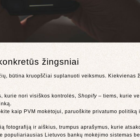
 konkretūs žingsniai
žių, būtina kruopščiai suplanuoti veiksmus. Kiekvienas 
, kurie nori visiškos kontrolės,
Shopify
– tiems, kurie v
inką.
kite kaip PVM mokėtojui, paruoškite privatumo politiką 
ią fotografiją ir aiškius, trumpus aprašymus, kurie atsak
te populiariausias Lietuvos bankų mokėjimo sistemas bei