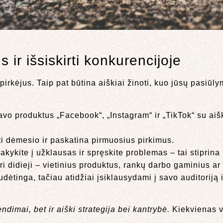
s ir išsiskirti konkurencijoje
irkėjus. Taip pat būtina aiškiai žinoti, kuo jūsų pasiūly
vo produktus „Facebook“, „Instagram“ ir „TikTok“ su aišk
i dėmesio ir paskatina pirmuosius pirkimus.
sakykite į užklausas ir spręskite problemas – tai stiprina
uri didieji – vietinius produktus, rankų darbo gaminius ar
dėtinga, tačiau atidžiai įsiklausydami į savo auditoriją i
endimai, bet ir aiški strategija bei kantrybė.
Kiekvienas v