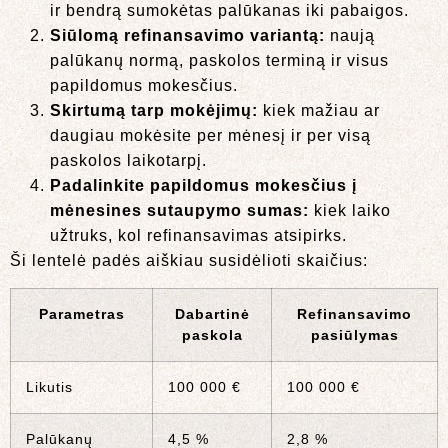
ir bendrą sumokėtas palūkanas iki pabaigos.
Siūlomą refinansavimo variantą:
naują
palūkanų normą, paskolos terminą ir visus
papildomus mokesčius.
Skirtumą tarp mokėjimų:
kiek mažiau ar
daugiau mokėsite per mėnesį ir per visą
paskolos laikotarpį.
Padalinkite papildomus mokesčius į
mėnesines sutaupymo sumas:
kiek laiko
užtruks, kol refinansavimas atsipirks.
Ši lentelė padės aiškiau susidėlioti skaičius:
Parametras
Dabartinė
Refinansavimo
paskola
pasiūlymas
Likutis
100 000 €
100 000 €
Palūkanų
4,5 %
2,8 %