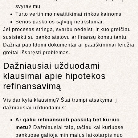
svyravimų.
Turto vertinimo neatitikimai rinkos kainoms.
Senos paskolos sąlygų netikslumai.
Jei procesas stringa, svarbu nedelsti ir kuo greičiau
susisiekti su banko atstovu ar finansų konsultantu.
Dažnai papildomi dokumentai ar paaiškinimai leidžia
greitai išspręsti problemas.
Dažniausiai užduodami
klausimai apie hipotekos
refinansavimą
Vis dar kyla klausimų? Štai trumpi atsakymai į
dažniausiai užduodamus:
Ar galiu refinansuoti paskolą bet kuriuo
metu?
Dažniausiai taip, tačiau kai kuriuose
bankuose galioja minimalus laikotarpis nuo