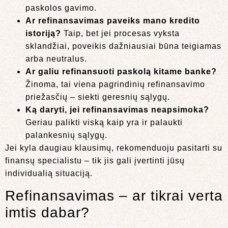
paskolos gavimo.
Ar refinansavimas paveiks mano kredito
istoriją?
Taip, bet jei procesas vyksta
sklandžiai, poveikis dažniausiai būna teigiamas
arba neutralus.
Ar galiu refinansuoti paskolą kitame banke?
Žinoma, tai viena pagrindinių refinansavimo
priežasčių – siekti geresnių sąlygų.
Ką daryti, jei refinansavimas neapsimoka?
Geriau palikti viską kaip yra ir palaukti
palankesnių sąlygų.
Jei kyla daugiau klausimų, rekomenduoju pasitarti su
finansų specialistu – tik jis gali įvertinti jūsų
individualią situaciją.
Refinansavimas – ar tikrai verta
imtis dabar?