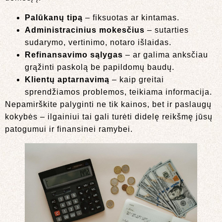
Palūkanų tipą
– fiksuotas ar kintamas.
Administracinius mokesčius
– sutarties
sudarymo, vertinimo, notaro išlaidas.
Refinansavimo sąlygas
– ar galima anksčiau
grąžinti paskolą be papildomų baudų.
Klientų aptarnavimą
– kaip greitai
sprendžiamos problemos, teikiama informacija.
Nepamirškite palyginti ne tik kainos, bet ir paslaugų
kokybės – ilgainiui tai gali turėti didelę reikšmę jūsų
patogumui ir finansinei ramybei.