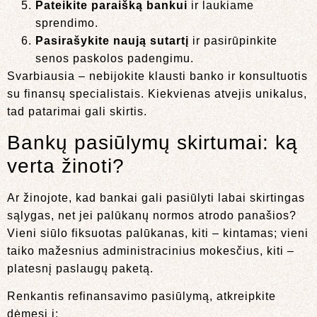
Pateikite paraišką bankui
ir laukiame
sprendimo.
Pasirašykite naują sutartį
ir pasirūpinkite
senos paskolos padengimu.
Svarbiausia – nebijokite klausti banko ir konsultuotis
su finansų specialistais. Kiekvienas atvejis unikalus,
tad patarimai gali skirtis.
Bankų pasiūlymų skirtumai: ką
verta žinoti?
Ar žinojote, kad bankai gali pasiūlyti labai skirtingas
sąlygas, net jei palūkanų normos atrodo panašios?
Vieni siūlo fiksuotas palūkanas, kiti – kintamas; vieni
taiko mažesnius administracinius mokesčius, kiti –
platesnį paslaugų paketą.
Renkantis refinansavimo pasiūlymą, atkreipkite
dėmesį į: