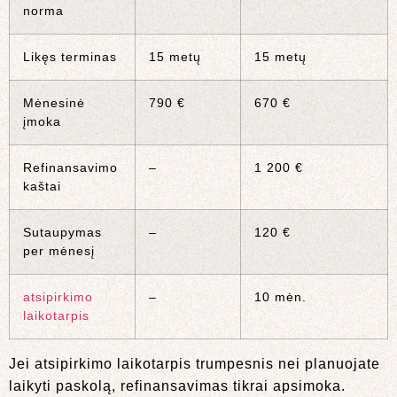
norma
Likęs terminas
15 metų
15 metų
Mėnesinė
790 €
670 €
įmoka
Refinansavimo
–
1 200 €
kaštai
Sutaupymas
–
120 €
per mėnesį
atsipirkimo
–
10 mėn.
laikotarpis
Jei atsipirkimo laikotarpis trumpesnis nei planuojate
laikyti paskolą, refinansavimas tikrai apsimoka.