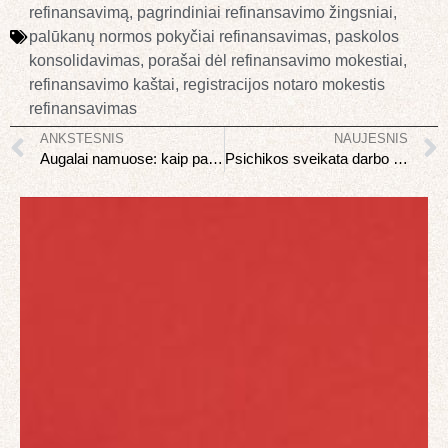
refinansavimą
,
pagrindiniai refinansavimo žingsniai
,
palūkanų normos pokyčiai refinansavimas
,
paskolos
konsolidavimas
,
porašai dėl refinansavimo mokestiai
,
refinansavimo kaštai
,
registracijos notaro mokestis
refinansavimas
ANKSTESNIS
NAUJESNIS
Augalai namuose: kaip pasirinkti ir išlaikyti gyvus
Psichikos sveikata darbo vietoje: kaip atpažinti ir valdyti stresą