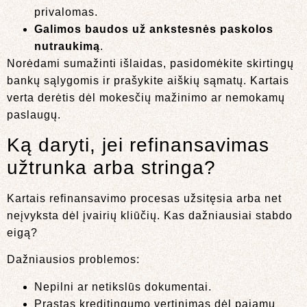
privalomas.
Galimos baudos už ankstesnės paskolos
nutraukimą
.
Norėdami sumažinti išlaidas, pasidomėkite skirtingų
bankų sąlygomis ir prašykite aiškių sąmatų. Kartais
verta derėtis dėl mokesčių mažinimo ar nemokamų
paslaugų.
Ką daryti, jei refinansavimas
užtrunka arba stringa?
Kartais refinansavimo procesas užsitęsia arba net
neįvyksta dėl įvairių kliūčių. Kas dažniausiai stabdo
eigą?
Dažniausios problemos:
Nepilni ar netikslūs dokumentai.
Prastas kreditingumo vertinimas dėl pajamų