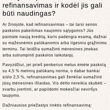
refinansavimas ir kodėl jis gali
būti naudingas?
Ar žinojote, kad refinansavimas – tai tarsi senos
paskolos pakeitimas naujomis sąlygomis? Jūs
paimate naują kreditą, kuris padengia esamą, dažnai
su mažesnėmis palūkanomis arba ilgesniu grąžinimo
terminu. Tai leidžia sumažinti mėnesines įmokas
arba sutrumpinti paskolos laikotarpį.
Pavyzdžiui, jei prieš penkerius metus ėmėte paskolą
su 4,5 % metinių palūkanų norma, o dabar bankai
siūlo 2,5 %, refinansavimas gali ženkliai sumažinti
jūsų mėnesines išlaidas. Vis dėlto nereikia skubėti –
svarbu įvertinti, ar papildomi mokesčiai neviršys
taupymo.
Dažniausios priežastys rinktis refinansavimą: