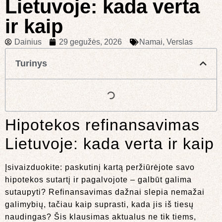
Lietuvoje: kada verta
ir kaip
Dainius
29 gegužės, 2026
Namai
,
Verslas
Turinys
Hipotekos refinansavimas
Lietuvoje: kada verta ir kaip
Įsivaizduokite: paskutinį kartą peržiūrėjote savo
hipotekos sutartį ir pagalvojote – galbūt galima
sutaupyti? Refinansavimas dažnai slepia nemažai
galimybių, tačiau kaip suprasti, kada jis iš tiesų
naudingas? Šis klausimas aktualus ne tik tiems,