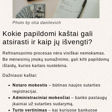
Photo by olia danilevich
Kokie papildomi kaštai gali
atsirasti ir kaip jų išvengti?
Refinansavimo procesas nėra visiškai nemokamas.
Be mėnesinių įmokų sumažinimo, gali kilti papildomų
išlaidų, kurios kartais nustebina.
Dažniausi kaštai:
Notaro mokestis
– būtinas naujos sutarties
registracijai.
Administraciniai mokesčiai
– banko paslaugų
įkainiai už sutarties sudarymą.
Turto vertinimas
– kai kuriuose bankuose