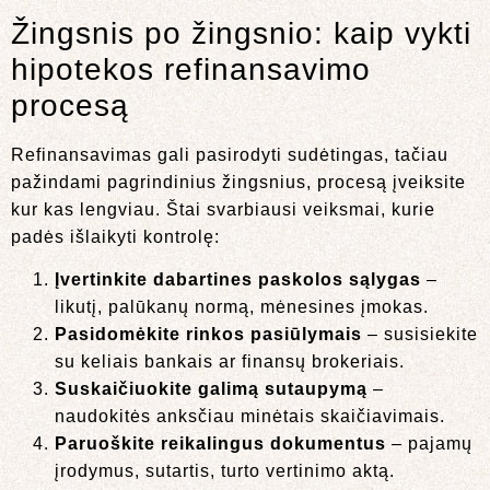
Žingsnis po žingsnio: kaip vykti
hipotekos refinansavimo
procesą
Refinansavimas gali pasirodyti sudėtingas, tačiau
pažindami pagrindinius žingsnius, procesą įveiksite
kur kas lengviau. Štai svarbiausi veiksmai, kurie
padės išlaikyti kontrolę:
Įvertinkite dabartines paskolos sąlygas
–
likutį, palūkanų normą, mėnesines įmokas.
Pasidomėkite rinkos pasiūlymais
– susisiekite
su keliais bankais ar finansų brokeriais.
Suskaičiuokite galimą sutaupymą
–
naudokitės anksčiau minėtais skaičiavimais.
Paruoškite reikalingus dokumentus
– pajamų
įrodymus, sutartis, turto vertinimo aktą.