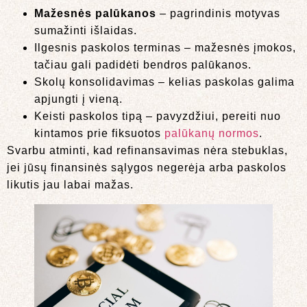
Mažesnės palūkanos
– pagrindinis motyvas
sumažinti išlaidas.
Ilgesnis paskolos terminas – mažesnės įmokos,
tačiau gali padidėti bendros palūkanos.
Skolų konsolidavimas – kelias paskolas galima
apjungti į vieną.
Keisti paskolos tipą – pavyzdžiui, pereiti nuo
kintamos prie fiksuotos
palūkanų normos
.
Svarbu atminti, kad refinansavimas nėra stebuklas,
jei jūsų finansinės sąlygos negerėja arba paskolos
likutis jau labai mažas.