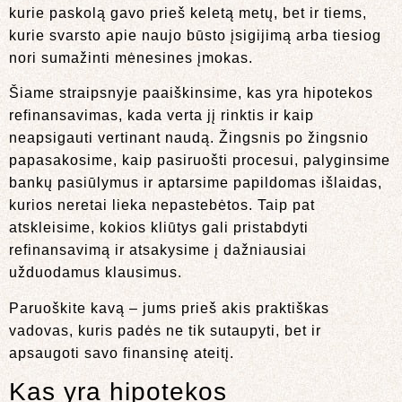
kurie paskolą gavo prieš keletą metų, bet ir tiems,
kurie svarsto apie naujo būsto įsigijimą arba tiesiog
nori sumažinti mėnesines įmokas.
Šiame straipsnyje paaiškinsime, kas yra hipotekos
refinansavimas, kada verta jį rinktis ir kaip
neapsigauti vertinant naudą. Žingsnis po žingsnio
papasakosime, kaip pasiruošti procesui, palyginsime
bankų pasiūlymus ir aptarsime papildomas išlaidas,
kurios neretai lieka nepastebėtos. Taip pat
atskleisime, kokios kliūtys gali pristabdyti
refinansavimą ir atsakysime į dažniausiai
užduodamus klausimus.
Paruoškite kavą – jums prieš akis praktiškas
vadovas, kuris padės ne tik sutaupyti, bet ir
apsaugoti savo finansinę ateitį.
Kas yra hipotekos