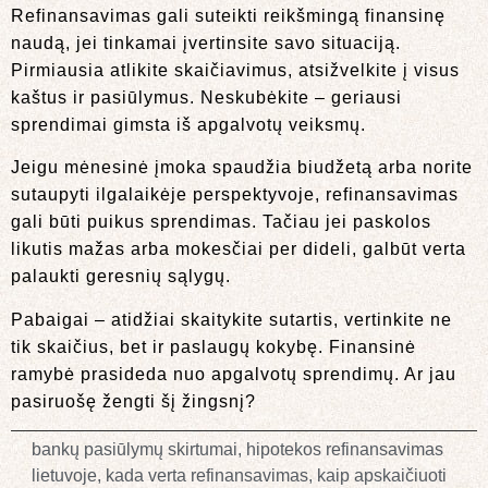
Refinansavimas gali suteikti reikšmingą finansinę
naudą, jei tinkamai įvertinsite savo situaciją.
Pirmiausia atlikite skaičiavimus, atsižvelkite į visus
kaštus ir pasiūlymus. Neskubėkite – geriausi
sprendimai gimsta iš apgalvotų veiksmų.
Jeigu mėnesinė įmoka spaudžia biudžetą arba norite
sutaupyti ilgalaikėje perspektyvoje, refinansavimas
gali būti puikus sprendimas. Tačiau jei paskolos
likutis mažas arba mokesčiai per dideli, galbūt verta
palaukti geresnių sąlygų.
Pabaigai – atidžiai skaitykite sutartis, vertinkite ne
tik skaičius, bet ir paslaugų kokybę. Finansinė
ramybė prasideda nuo apgalvotų sprendimų. Ar jau
pasiruošę žengti šį žingsnį?
bankų pasiūlymų skirtumai
,
hipotekos refinansavimas
lietuvoje
,
kada verta refinansavimas
,
kaip apskaičiuoti