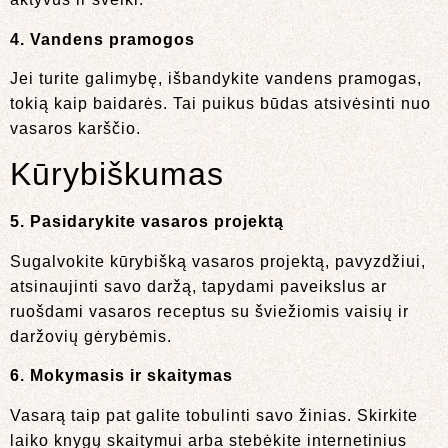
4. Vandens pramogos
Jei turite galimybę, išbandykite vandens pramogas,
tokią kaip baidarės. Tai puikus būdas atsivėsinti nuo
vasaros karščio.
Kūrybiškumas
5. Pasidarykite vasaros projektą
Sugalvokite kūrybišką vasaros projektą, pavyzdžiui,
atsinaujinti savo daržą, tapydami paveikslus ar
ruošdami vasaros receptus su šviežiomis vaisių ir
daržovių gėrybėmis.
6. Mokymasis ir skaitymas
Vasarą taip pat galite tobulinti savo žinias. Skirkite
laiko knygų skaitymui arba stebėkite internetinius