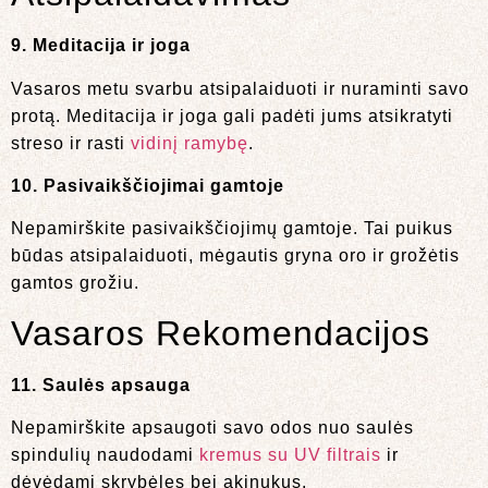
9. Meditacija ir joga
Vasaros metu svarbu atsipalaiduoti ir nuraminti savo
protą. Meditacija ir joga gali padėti jums atsikratyti
streso ir rasti
vidinį ramybę
.
10. Pasivaikščiojimai gamtoje
Nepamirškite pasivaikščiojimų gamtoje. Tai puikus
būdas atsipalaiduoti, mėgautis gryna oro ir grožėtis
gamtos grožiu.
Vasaros Rekomendacijos
11. Saulės apsauga
Nepamirškite apsaugoti savo odos nuo saulės
spindulių naudodami
kremus su UV filtrais
ir
dėvėdami skrybėles bei akinukus.