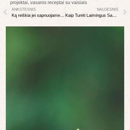
projektai
,
vasaros receptai su vaisiais
ANKSTESNIS
NAUJESNIS
Ką reiškia jei sapnuojame gyvates?
Kaip Turėti Laimingus Santykius su Antraja Puse?