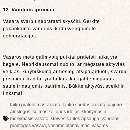
12. Vandens gėrimas
Vasarą svarbu neprarasti skysčių. Gerkite
pakankamai vandens, kad išvengtumėte
dehidratacijos.
Vasaros metu galimybių puikiai praleisti laiką yra
begalė. Nepriklausomai nuo to, ar mėgstate aktyvias
veiklas, kūrybiškumą ar tiesiog atsipalaiduoti, svarbu
prisiminti, kad tai yra laikas, kai galite mėgautis
saule ir naujomis patirtimis. Būkite aktyvūs, sveiki ir
linksmai!
laiko praleidimas vasarą
,
lauko sportas vasarą
,
pajūrio
atostogos
,
šeimos kelionės idėjos
,
skaitymas ir
mokymasis vasarą
,
sleivės saulės apsauga
,
vandens
pramogos vasara
,
vasaros planavimas
,
vasaros