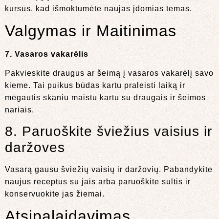
kursus, kad išmoktumėte naujas įdomias temas.
Valgymas ir Maitinimas
7. Vasaros vakarėlis
Pakvieskite draugus ar šeimą į vasaros vakarėlį savo
kieme. Tai puikus būdas kartu praleisti laiką ir
mėgautis skaniu maistu kartu su draugais ir šeimos
nariais.
8. Paruoškite šviežius vaisius ir
daržoves
Vasarą gausu šviežių vaisių ir daržovių. Pabandykite
naujus receptus su jais arba paruoškite sultis ir
konservuokite jas žiemai.
Atsipalaidavimas