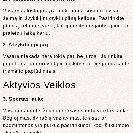
Vasaros atostogos yra puiki proga susirinkti visą
šeimą ir išvykti į nuotykių pilną kelionę. Pasirinkite
įdomią kelionės vietą, kur galėsite mėgautis gamta ir
praleisti laiką kartu.
2. Atvykite į pajūrį
Vasara niekada nėra tokia pati be jūros. Išsirinkite
populiarią pajūrio vietą ir leiskite sau mėgautis saule
ir smėlio paplūdimiais.
Aktyvios Veiklos
3. Sportas lauke
Vasarą daugelis žmonių renkasi sporto veiklas lauke.
Bėgiojimas, dviračių važiavimas, tenisas ar
badmintonas yra puikūs pasirinkimai, kad išliktumėte
aktyvūs ir sveiki.