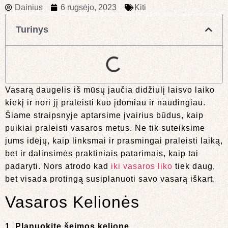
Dainius
6 rugsėjo, 2023
Kiti
Turinys
Vasarą daugelis iš mūsų jaučia didžiulį laisvo laiko
kiekį ir nori jį praleisti kuo įdomiau ir naudingiau.
Šiame straipsnyje aptarsime įvairius būdus, kaip
puikiai praleisti vasaros metus. Ne tik suteiksime
jums idėjų, kaip linksmai ir prasmingai praleisti laiką,
bet ir dalinsimės praktiniais patarimais, kaip tai
padaryti. Nors atrodo kad
iki vasaros liko
tiek daug,
bet visada protingą susiplanuoti savo vasarą iškart.
Vasaros Kelionės
1. Planuokite šeimos kelionę