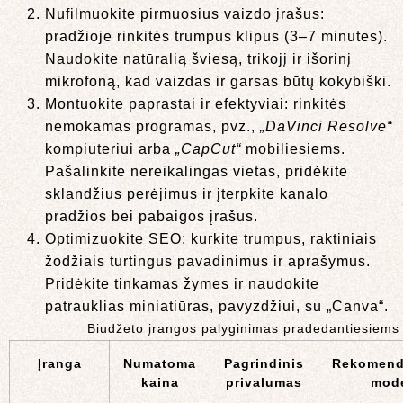
Nufilmuokite pirmuosius vaizdo įrašus:
pradžioje rinkitės trumpus klipus (3–7 minutes).
Naudokite natūralią šviesą, trikojį ir išorinį
mikrofoną, kad vaizdas ir garsas būtų kokybiški.
Montuokite paprastai ir efektyviai: rinkitės
nemokamas programas, pvz.,
„DaVinci Resolve“
kompiuteriui arba
„CapCut“
mobiliesiems.
Pašalinkite nereikalingas vietas, pridėkite
sklandžius perėjimus ir įterpkite kanalo
pradžios bei pabaigos įrašus.
Optimizuokite SEO: kurkite trumpus, raktiniais
žodžiais turtingus pavadinimus ir aprašymus.
Pridėkite tinkamas žymes ir naudokite
patrauklias miniatiūras, pavyzdžiui, su „Canva“.
Biudžeto įrangos palyginimas pradedantiesiems
Įranga
Numatoma
Pagrindinis
Rekomend
kaina
privalumas
mode