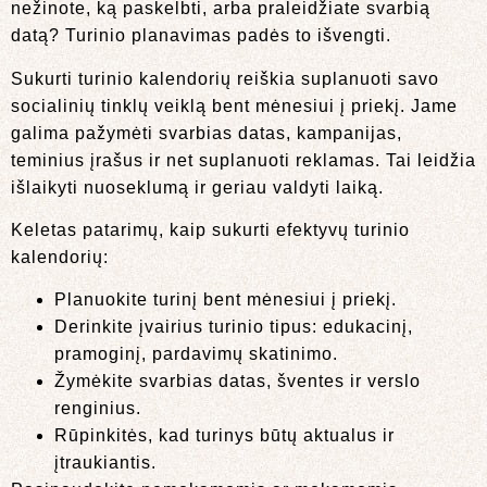
nežinote, ką paskelbti, arba praleidžiate svarbią
datą? Turinio planavimas padės to išvengti.
Sukurti turinio kalendorių reiškia suplanuoti savo
socialinių tinklų veiklą bent mėnesiui į priekį. Jame
galima pažymėti svarbias datas, kampanijas,
teminius įrašus ir net suplanuoti reklamas. Tai leidžia
išlaikyti nuoseklumą ir geriau valdyti laiką.
Keletas patarimų, kaip sukurti efektyvų turinio
kalendorių:
Planuokite turinį bent mėnesiui į priekį.
Derinkite įvairius turinio tipus: edukacinį,
pramoginį, pardavimų skatinimo.
Žymėkite svarbias datas, šventes ir verslo
renginius.
Rūpinkitės, kad turinys būtų aktualus ir
įtraukiantis.