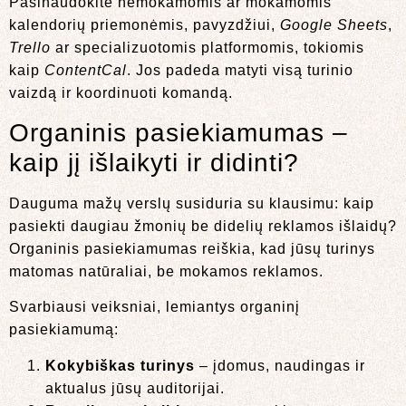
Pasinaudokite nemokamomis ar mokamomis
kalendorių priemonėmis, pavyzdžiui,
Google Sheets
,
Trello
ar specializuotomis platformomis, tokiomis
kaip
ContentCal
. Jos padeda matyti visą turinio
vaizdą ir koordinuoti komandą.
Organinis pasiekiamumas –
kaip jį išlaikyti ir didinti?
Dauguma mažų verslų susiduria su klausimu: kaip
pasiekti daugiau žmonių be didelių reklamos išlaidų?
Organinis pasiekiamumas reiškia, kad jūsų turinys
matomas natūraliai, be mokamos reklamos.
Svarbiausi veiksniai, lemiantys organinį
pasiekiamumą:
Kokybiškas turinys
– įdomus, naudingas ir
aktualus jūsų auditorijai.