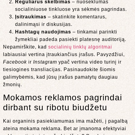
Reguliarus skelbimas
– nuoseklumas
socialiniuose tinkluose yra sėkmės pagrindas.
Įsitraukimas
– skatinkite komentarus,
dalinimąsi ir diskusijas.
Hashtagų naudojimas
– tinkamai parinkti
žymekliai padeda pasiekti platesnę auditoriją.
Nepamirškite, kad
socialinių tinklų algoritmai
labiausiai vertina įtraukiančius įrašus. Pavyzdžiui,
Facebook
ir
Instagram
ypač vertina video turinį ir
tiesiogines transliacijas. Pasinaudokite šiomis
galimybėmis, kad jūsų įrašus pamatytų daugiau
žmonių.
Mokamos reklamos pagrindai
dirbant su ribotu biudžetu
Kai organinis pasiekiamumas ima mažėti, į pagalbą
ateina mokama reklama. Bet ar įmanoma efektyviai