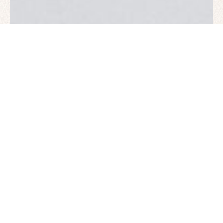
Internetas
Kiti
9 vasario, 2026
Kaip pasirinkti tinkamą nešiojamąjį
kompiuterį