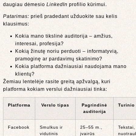
daugiau dėmesio
LinkedIn
profilio kūrimui.
Patarimas:
prieš pradedant užduokite sau kelis
klausimus:
Kokia mano tikslinė auditorija – amžius,
interesai, profesija?
Kokią žinutę noriu perduoti – informatyvią,
pramoginę ar pardavimų skatinimo?
Kokia platforma dažniausiai naudojama mano
klientų?
Žemiau lentelėje rasite greitą apžvalgą, kuri
platforma kokiam verslui dažniausiai tinka:
Platforma
Verslo tipas
Pagrindinė
Turinio
auditorija
Facebook
Smulkus ir
25–55 m.,
Tekstai,
vidutinis
įvairūs
nuotrau