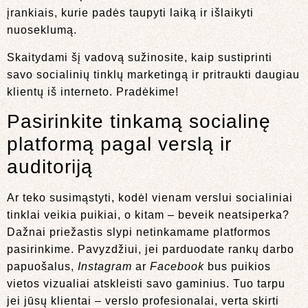
įrankiais, kurie padės taupyti laiką ir išlaikyti
nuoseklumą.
Skaitydami šį vadovą sužinosite, kaip sustiprinti
savo socialinių tinklų marketingą ir pritraukti daugiau
klientų iš interneto. Pradėkime!
Pasirinkite tinkamą socialinę
platformą pagal verslą ir
auditoriją
Ar teko susimąstyti, kodėl vienam verslui socialiniai
tinklai veikia puikiai, o kitam – beveik neatsiperka?
Dažnai priežastis slypi netinkamame platformos
pasirinkime. Pavyzdžiui, jei parduodate rankų darbo
papuošalus,
Instagram
ar
Facebook
bus puikios
vietos vizualiai atskleisti savo gaminius. Tuo tarpu
jei jūsų klientai – verslo profesionalai, verta skirti