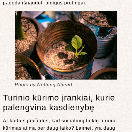
padeda išnaudoti pinigus protingai.
Photo by Nothing Ahead
Turinio kūrimo įrankiai, kurie
palengvina kasdienybę
Ar kartais jaučiatės, kad socialinių tinklų turinio
kūrimas atima per daug laiko? Laimei, yra daug