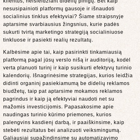
klientus, neišleidžiant didelių pinigų. Bet kaip
nesusipainioti platformų gausoje ir išnaudoti
socialinius tinklus efektyviai? Šiame straipsnyje
aptarsime svarbiausius žingsnius, kurie padės
sukurti tvirtą marketingo strategiją socialiniuose
tinkluose ir pasiekti realių rezultatų.
Kalbėsime apie tai, kaip pasirinkti tinkamiausią
platformą pagal jūsų verslo nišą ir auditoriją, kodėl
verta planuoti turinį ir kaip susikurti efektyvų turinio
kalendorių. Išnagrinėsime strategijas, kurios leidžia
didinti organinį pasiekiamumą be didelių reklamos
biudžetų, taip pat aptarsime mokamos reklamos
pagrindus ir kaip ją efektyviai naudoti net su
mažomis investicijomis. Papasakosime apie
naudingas turinio kūrimo priemones, kurios
palengvins kasdienį darbą, ir paaiškinsime, kaip
stebėti rezultatus bei analizuoti veiksmingumą.
Galiausiai supažindinsime su automatizavimo