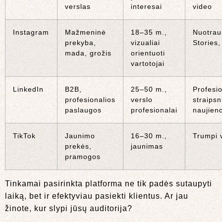
verslas
interesai
video
Instagram
Mažmeninė
18–35 m.,
Nuotrau
prekyba,
vizualiai
Stories,
mada, grožis
orientuoti
vartotojai
LinkedIn
B2B,
25–50 m.,
Profesi
profesionalios
verslo
straipsn
paslaugos
profesionalai
naujien
TikTok
Jaunimo
16–30 m.,
Trumpi 
prekės,
jaunimas
pramogos
Tinkamai pasirinkta platforma ne tik padės sutaupyti
laiką, bet ir efektyviau pasiekti klientus. Ar jau
žinote, kur slypi jūsų auditorija?