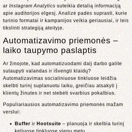
ar
Instagram Analytics
suteikia detalią informaciją
apie auditorijos elgesį. Analizė padės suprasti, kurie
turinio formatai ir kampanijos veikia geriausiai, ir leis
tikslinti strategiją ateityje.
Automatizavimo priemonės –
laiko taupymo paslaptis
Ar žinojote, kad automatizuodami dalį darbo galite
sutaupyti valandas ir išvengti klaidų?
Automatizavimas socialiniuose tinkluose leidžia
skelbti turinį suplanuotu laiku, greičiau atsakyti į
klientų žinutes ir net stebėti svarbius pokalbius.
Populiariausios automatizavimo priemonės mažam
verslui:
Buffer
ir
Hootsuite
– planuoja ir skelbia turinį
keliuose tinkluose vienu metu.