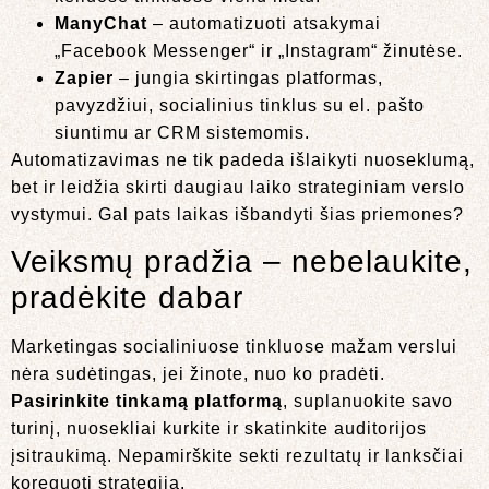
ManyChat
– automatizuoti atsakymai
„Facebook Messenger“ ir „Instagram“ žinutėse.
Zapier
– jungia skirtingas platformas,
pavyzdžiui, socialinius tinklus su el. pašto
siuntimu ar CRM sistemomis.
Automatizavimas ne tik padeda išlaikyti nuoseklumą,
bet ir leidžia skirti daugiau laiko strateginiam verslo
vystymui. Gal pats laikas išbandyti šias priemones?
Veiksmų pradžia – nebelaukite,
pradėkite dabar
Marketingas socialiniuose tinkluose mažam verslui
nėra sudėtingas, jei žinote, nuo ko pradėti.
Pasirinkite tinkamą platformą
, suplanuokite savo
turinį, nuosekliai kurkite ir skatinkite auditorijos
įsitraukimą. Nepamirškite sekti rezultatų ir lanksčiai
koreguoti strategiją.