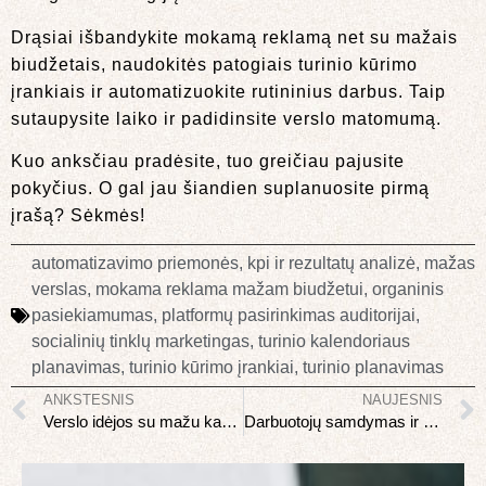
Drąsiai išbandykite mokamą reklamą net su mažais
biudžetais, naudokitės patogiais turinio kūrimo
įrankiais ir automatizuokite rutininius darbus. Taip
sutaupysite laiko ir padidinsite verslo matomumą.
Kuo anksčiau pradėsite, tuo greičiau pajusite
pokyčius. O gal jau šiandien suplanuosite pirmą
įrašą? Sėkmės!
automatizavimo priemonės
,
kpi ir rezultatų analizė
,
mažas
verslas
,
mokama reklama mažam biudžetui
,
organinis
pasiekiamumas
,
platformų pasirinkimas auditorijai
,
socialinių tinklų marketingas
,
turinio kalendoriaus
planavimas
,
turinio kūrimo įrankiai
,
turinio planavimas
ANKSTESNIS
NAUJESNIS
Verslo idėjos su mažu kapitalu Lietuvoje 2026
Darbuotojų samdymas ir valdymas: pirmasis darbdavys