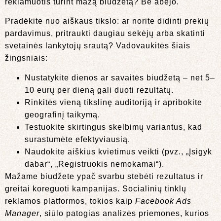
reklamuotis turint mažą biudžetą? Be abejo.
Pradėkite nuo aiškaus tikslo: ar norite didinti prekių
pardavimus, pritraukti daugiau sekėjų arba skatinti
svetainės lankytojų srautą? Vadovaukitės šiais
žingsniais:
Nustatykite dienos ar savaitės biudžetą – net 5–
10 eurų per dieną gali duoti rezultatų.
Rinkitės vieną tikslinę auditoriją ir apribokite
geografinį taikymą.
Testuokite skirtingus skelbimų variantus, kad
surastumėte efektyviausią.
Naudokite aiškius kvietimus veikti (pvz., „Įsigyk
dabar“, „Registruokis nemokamai“).
Mažame biudžete ypač svarbu stebėti rezultatus ir
greitai koreguoti kampanijas. Socialinių tinklų
reklamos platformos, tokios kaip
Facebook Ads
Manager
, siūlo patogias analizės priemones, kurios