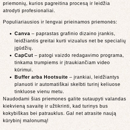
priemonių, kurios pagreitina procesą ir leidžia
atrodyti profesionaliai.
Populiariausios ir lengvai prieinamos priemonės:
Canva
– paprastas grafinio dizaino įrankis,
leidžiantis greitai kurti vizualus net be specialių
įgūdžių.
CapCut
– patogi vaizdo redagavimo programa,
tinkama trumpiems ir įtraukiančiam video
kūrimui.
Buffer arba Hootsuite
– įrankiai, leidžiantys
planuoti ir automatiškai skelbti turinį keliuose
tinkluose vienu metu.
Naudodami šias priemones galite sutaupyti valandas
kiekvieną savaitę ir užtikrinti, kad turinys bus
kokybiškas bei patrauklus. Gal net atrasite naują
kūrybinį malonumą!