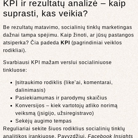
KPI ir rezultatų analizė – kaip
suprasti, kas veikia?
Be rezultatų matavimo, socialinių tinklų marketingas
dažnai tampa spėjimu. Kaip žinoti, ar jūsų pastangos
atsiperka? Čia padeda
KPI
(pagrindiniai veiklos
rodikliai).
Svarbiausi KPI mažam verslui socialiniuose
tinkluose:
Įsitraukimo rodiklis (like’ai, komentarai,
dalinimasis)
Pasiekiamumas ir parodymų skaičius
Konversijos – kiek vartotojų atliko norimą
veiksmą (įsigijo, užsiregistravo)
Sekėjų augimo tempas
Reguliariai sekite šiuos rodiklius socialinių tinklų
analitikos įrankiuose. Pavyzdžiui,
Facebook Insights