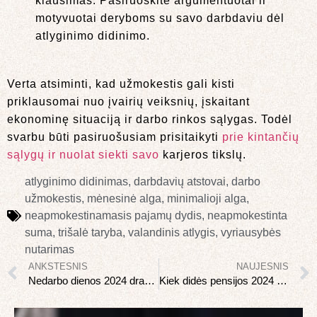
klausimas. Pasiruoškite argumentuotai ir
motyvuotai deryboms su savo darbdaviu dėl
atlyginimo didinimo.
Verta atsiminti, kad užmokestis gali kisti
priklausomai nuo įvairių veiksnių, įskaitant
ekonominę situaciją ir darbo rinkos sąlygas. Todėl
svarbu būti pasiruošusiam prisitaikyti
prie kintančių
sąlygų ir nuolat siekti savo
karjeros tikslų.
atlyginimo didinimas
,
darbdavių atstovai
,
darbo
užmokestis
,
mėnesinė alga
,
minimalioji alga
,
neapmokestinamasis pajamų dydis
,
neapmokestinta
suma
,
trišalė taryba
,
valandinis atlygis
,
vyriausybės
nutarimas
ANKSTESNIS
NAUJESNIS
Nedarbo dienos 2024 drakono metais
Kiek didės pensijos 2024 metais?