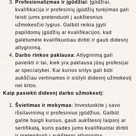
Profesionalizmas ir įgūdžiai
: Įgūdžiai,
kvalifikacija ir profesinių įgūdžių turėjimas gali
leisti jums pretenduoti į aukštesnius
užmokesčio lygius. Galbūt reikia įgyti
papildomų įgūdžių ar kvalifikacijos, kad
galėtumėte kvalifikuotiau dirbti ir gauti didesnį
atlyginimą.
Darbo rinkos paklausa
: Atlyginimą gali
paveikti ir tai, kiek yra paklausa jūsų profesijai
ar specialybei. Kai kurios sritys gali būti
aukščiau vertinamos ir siūlyti didesnį užmokestį
nei kitos.
Kaip pasiekti didesnį darbo užmokestį:
Švietimas ir mokymas
: Investuokite į savo
išsilavinimą ir profesinius įgūdžius. Galbūt
galite baigti kursus, gauti aukštesnį laipsnį ar
sertifikatą, kuris padės jums kvalifikuotai dirbti
ir pretenduoti į aukštesnį atlyginimą.