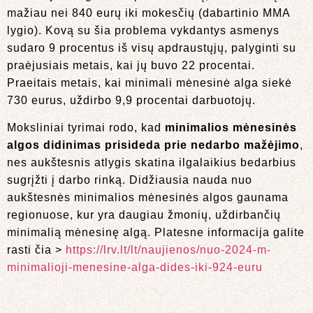
mažiau nei 840 eurų iki mokesčių (dabartinio MMA
lygio). Kovą su šia problema vykdantys asmenys
sudaro 9 procentus iš visų apdraustųjų, palyginti su
praėjusiais metais, kai jų buvo 22 procentai.
Praeitais metais, kai minimali mėnesinė alga siekė
730 eurus, uždirbo 9,9 procentai darbuotojų.
Moksliniai tyrimai rodo, kad
minimalios mėnesinės
algos didinimas prisideda prie
nedarbo mažėjimo
,
nes aukštesnis atlygis skatina ilgalaikius bedarbius
sugrįžti į darbo rinką. Didžiausia nauda nuo
aukštesnės minimalios mėnesinės algos gaunama
regionuose, kur yra daugiau žmonių, uždirbančių
minimalią mėnesinę algą. Platesne informacija galite
rasti čia >
https://lrv.lt/lt/naujienos/nuo-2024-m-
minimalioji-menesine-alga-dides-iki-924-euru