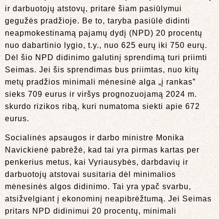
ir darbuotojų atstovų, pritarė šiam pasiūlymui
gegužės pradžioje. Be to, taryba pasiūlė didinti
neapmokestinamą pajamų dydį (NPD) 20 procentų
nuo dabartinio lygio, t.y., nuo 625 eurų iki 750 eurų.
Dėl šio NPD didinimo galutinį sprendimą turi priimti
Seimas. Jei šis sprendimas bus priimtas, nuo kitų
metų pradžios minimali mėnesinė alga „į rankas”
sieks 709 eurus ir viršys prognozuojamą 2024 m.
skurdo rizikos ribą, kuri numatoma siekti apie 672
eurus.
Socialinės apsaugos ir darbo ministre Monika
Navickienė pabrėžė, kad tai yra pirmas kartas per
penkerius metus, kai Vyriausybės, darbdavių ir
darbuotojų atstovai susitaria dėl minimalios
mėnesinės algos didinimo. Tai yra ypač svarbu,
atsižvelgiant į ekonominį neapibrėžtumą. Jei Seimas
pritars NPD didinimui 20 procentų, minimali