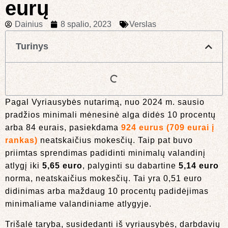
eurų
Dainius
8 spalio, 2023
Verslas
Turinys
Pagal Vyriausybės nutarimą, nuo 2024 m. sausio
pradžios minimali mėnesinė alga didės 10 procentų
arba 84 eurais, pasiekdama
924 eurus
(709 eurai į
rankas)
neatskaičius mokesčių. Taip pat buvo
priimtas sprendimas padidinti minimalų valandinį
atlygį iki
5,65 euro
, palyginti su dabartine
5,14 euro
norma, neatskaičius mokesčių. Tai yra 0,51 euro
didinimas arba maždaug 10 procentų padidėjimas
minimaliame valandiniame atlygyje.
Trišalė taryba, susidedanti iš vyriausybės, darbdavių