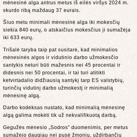
mėnesinė alga antrus metus iš eilės viršys 2024 m.
skurdo ribą maždaug 37 eurais.
Šiuo metu minimali mėnesinė alga iki mokesčių
siekia 840 eurų, o atskaičius mokesčius ji sumažėja
iki 633 eurų.
Trišalė taryba taip pat susitarė, kad minimalios
mėnesinės algos ir vidutinio darbo užmokesčio
santykis neturi būti mažesnis nei 45 procentai ir
didesnis nei 50 procentai, ir tai turi atitikti
ketvirtadalio didžiausią santykį tarp ES valstybių,
turinčių vidutinį darbo užmokestį ir minimalią
mėnesinę algą.
Darbo kodeksas nustato, kad minimalią mėnesinę
algą galima mokėti tik už nekvalifikuotą darbą.
Gegužės mėnesio „Sodros” duomenimis, per metus
sumažėjo daugiau nei pusė žmonių, uždirbančių