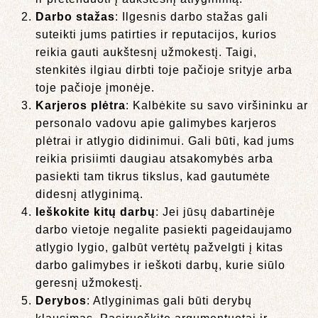
Darbo stažas
: Ilgesnis darbo stažas gali
suteikti jums patirties ir reputacijos, kurios
reikia gauti aukštesnį užmokestį. Taigi,
stenkitės ilgiau dirbti toje pačioje srityje arba
toje pačioje įmonėje.
Karjeros plėtra
: Kalbėkite su savo viršininku ar
personalo vadovu apie galimybes karjeros
plėtrai ir atlygio didinimui. Gali būti, kad jums
reikia prisiimti daugiau atsakomybės arba
pasiekti tam tikrus tikslus, kad gautumėte
didesnį atlyginimą.
Ieškokite kitų darbų
: Jei jūsų dabartinėje
darbo vietoje negalite pasiekti pageidaujamo
atlygio lygio, galbūt vertėtų pažvelgti į kitas
darbo galimybes ir ieškoti darbų, kurie siūlo
geresnį užmokestį.
Derybos
: Atlyginimas gali būti derybų