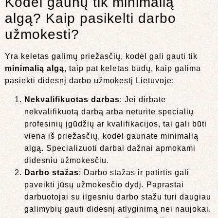
Kodėl gaunų tik minimalią
algą? Kaip pasikelti darbo
užmokesti?
Yra keletas galimų priežasčių, kodėl gali gauti tik
minimalią algą
, taip pat keletas būdų, kaip galima
pasiekti didesnį darbo užmokestį Lietuvoje:
Nekvalifikuotas darbas
: Jei dirbate
nekvalifikuotą darbą arba neturite specialių
profesinių įgūdžių ar kvalifikacijos, tai gali būti
viena iš priežasčių, kodėl gaunate minimalią
algą. Specializuoti darbai dažnai apmokami
didesniu užmokesčiu.
Darbo stažas
: Darbo stažas ir patirtis gali
paveikti jūsų užmokesčio dydį. Paprastai
darbuotojai su ilgesniu darbo stažu turi daugiau
galimybių gauti didesnį atlyginimą nei naujokai.