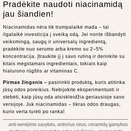
Pradėkite naudoti niacinamidą
jau šiandien!
Niacinamidas nėra tik trumpalaikė mada – tai
ilgalaikė investicija į sveiką odą. Jei norite išbandyti
veiksmingą, saugų ir universalų ingredientą,
pradėkite nuo serumo arba kremo su 2–5%
koncentracija. Įtraukite jį į savo rutiną ir derinkite su
kitais mėgstamais ingredientais, tokiais kaip
hialurono rūgštis ar vitaminas C.
Pirmas žingsnis –
pasirinkti produktą, kuris atitinka
jūsų odos poreikius. Nebijokite eksperimentuoti ir
stebėti, kaip jūsų oda atsiskleidžia geriausioje savo
versijoje. Juk niacinamidas – tikras odos draugas,
kurio verta turėti po ranka!
anti-senėjimo savybės
,
antivirus virus
,
ceramidų gamybos