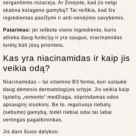
sergantiems rozaceja. Ar žinojote, kad jis netgi
skatina kolageno gamybą? Tai reiškia, kad šis
ingredientas pasižymi ir anti-senėjimo savybėmis.
Patarimas:
jei ieškote vieno ingrediento, kuris
atlieka daug funkcijų ir yra saugus, niacinamidas
turėtų būti jūsų prioritetu.
Kas yra niacinamidas ir kaip jis
veikia odą?
Niacinamidas – tai vitamino B3 forma, kuri sulaukė
daug dėmesio dermatologijos srityje. Jis veikia kaip
ląstelių „remonto“ medžiaga, stiprindamas odos
apsauginį sluoksnį. Be to, reguliuoja riebalų
(sebumo) gamybą, todėl riebiai odai tai labai
vertingas pagalbininkas.
Jis daro šiuos dalykus: