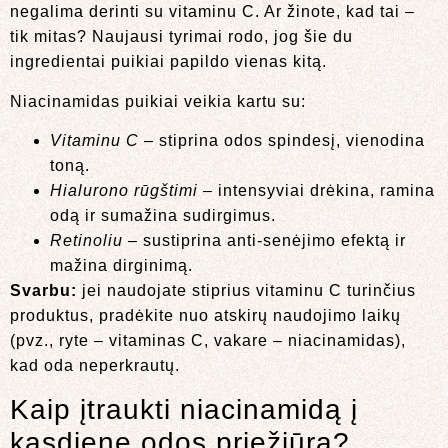
negalima derinti su vitaminu C. Ar žinote, kad tai –
tik mitas? Naujausi tyrimai rodo, jog šie du
ingredientai puikiai papildo vienas kitą.
Niacinamidas puikiai veikia kartu su:
Vitaminu C
– stiprina odos spindesį, vienodina
toną.
Hialurono rūgštimi
– intensyviai drėkina, ramina
odą ir sumažina sudirgimus.
Retinoliu
– sustiprina anti-senėjimo efektą ir
mažina dirginimą.
Svarbu:
jei naudojate stiprius vitaminu C turinčius
produktus, pradėkite nuo atskirų naudojimo laikų
(pvz., ryte – vitaminas C, vakare – niacinamidas),
kad oda neperkrautų.
Kaip įtraukti niacinamidą į
kasdienę odos priežiūrą?