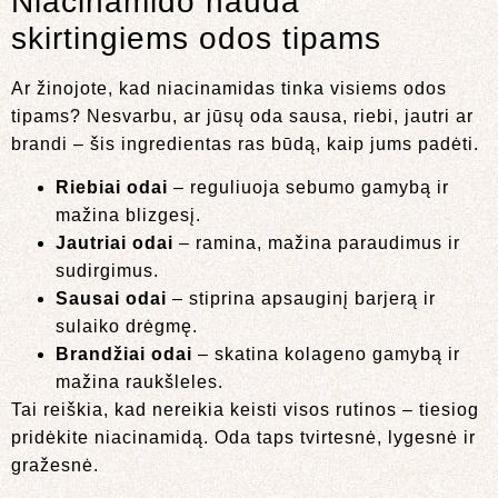
Niacinamido nauda
skirtingiems odos tipams
Ar žinojote, kad niacinamidas tinka visiems odos
tipams? Nesvarbu, ar jūsų oda sausa, riebi, jautri ar
brandi – šis ingredientas ras būdą, kaip jums padėti.
Riebiai odai
– reguliuoja sebumo gamybą ir
mažina blizgesį.
Jautriai odai
– ramina, mažina paraudimus ir
sudirgimus.
Sausai odai
– stiprina apsauginį barjerą ir
sulaiko drėgmę.
Brandžiai odai
– skatina kolageno gamybą ir
mažina raukšleles.
Tai reiškia, kad nereikia keisti visos rutinos – tiesiog
pridėkite niacinamidą. Oda taps tvirtesnė, lygesnė ir
gražesnė.