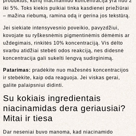
produktus, kurių niacinamido koncentracija yra nuo 2
iki 5%. Toks kiekis puikiai tinka kasdienei priežiūrai
– mažina riebumą, ramina odą ir gerina jos tekstūrą.
Jei siekiate intensyvesnio poveikio, pavyzdžiui,
kovojate su ryškesnėmis pigmentinėmis dėmėmis ar
uždegimais, rinkitės 10% koncentraciją. Vis dėlto
svarbu atidžiai stebėti odos reakciją, nes didesnė
koncentracija gali sukelti lengvą sudirginimą.
Patarimas:
pradėkite nuo mažesnės koncentracijos
ir stebėkite, kaip oda reaguoja. Jei viskas gerai,
galite palaipsniui didinti.
Su kokiais ingredientais
niacinamidas dera geriausiai?
Mitai ir tiesa
Dar neseniai buvo manoma, kad niacinamido