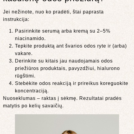
Jei nežinote, nuo ko pradėti, štai paprasta
instrukcija:
Pasirinkite serumą arba kremą su 2–5%
niacinamido.
Tepkite produktą ant švarios odos ryte ir (arba)
vakare.
Derinkite su kitais jau naudojamais odos
priežiūros produktais, pavyzdžiui, hialurono
rūgštimi.
Stebėkite odos reakciją ir prireikus koreguokite
koncentraciją.
Nuoseklumas – raktas į sėkmę. Rezultatai pradės
matytis po kelių savaičių.