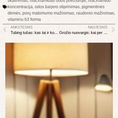
skatinimas
,
niacinamidas odos priežiūroje
,
niacinamido
koncentracija
,
odos barjero stiprinimas
,
pigmentinės
dėmės
,
porų matomumo mažinimas
,
raudonio mažinimas
,
vitaminu b3 forma
ANKSTESNIS
NAUJESNIS
Tubing tušas: kas tai ir kodėl jis keičia įprastą tušą
Grožio nuovargis: kai per daug kosmetikos ir tendencijų tampa problema