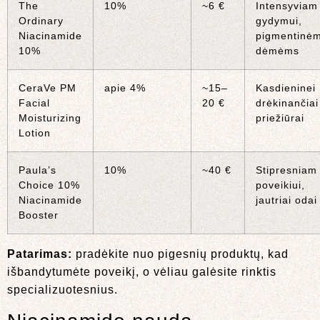
The
10%
~6 €
Intensyviam
Ordinary
gydymui,
Niacinamide
pigmentinė
10%
dėmėms
CeraVe PM
apie 4%
~15–
Kasdieninei
Facial
20 €
drėkinančiai
Moisturizing
priežiūrai
Lotion
Paula’s
10%
~40 €
Stipresniam
Choice 10%
poveikiui,
Niacinamide
jautriai odai
Booster
Patarimas:
pradėkite nuo pigesnių produktų, kad
išbandytumėte poveikį, o vėliau galėsite rinktis
specializuotesnius.