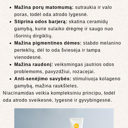
Mažina porų matomumą:
sutraukia ir valo
poras, todėl oda atrodo lygesnė.
Stiprina odos barjerą:
skatina ceramidų
gamybą, kurie sulaiko drėgmę ir saugo nuo
išorinių dirgiklių.
Mažina pigmentines dėmes:
stabdo melanino
perteklių, dėl to oda šviesėja ir tampa
vienodesnė.
Mažina raudonį:
veiksmingas jautrios odos
problemoms, pavyzdžiui, rozacejai.
Anti-senėjimo savybės:
stimuliuoja kolageno
gamybą, mažina raukšleles.
Niacinamidas veikia kompleksiniu principu, todėl
oda atrodo sveikesnė, lygesnė ir gyvybingesnė.