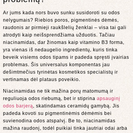
Ar jums kada nors buvo sunku susidoroti su odos
nelygumais? Riebios poros, pigmentinės dėmės,
raudonis ar pirmieji raukšlelių ženklai – visa tai gali
atrodyti kaip neišsprendžiama užduotis. Tačiau
niacinamidas, dar žinomas kaip vitamino B3 forma,
yra vienas iš nedaugelio ingredientų, kuris tinka
beveik visiems odos tipams ir padeda spręsti įvairias
problemas. Šis universalus komponentas jau
dešimtmečius tyrinėtas kosmetikos specialistų ir
vertinamas dėl plataus poveikio.
Niacinamidas ne tik mažina porų matomumą ir
reguliuoja odos riebumą, bet ir stiprina
apsauginį
odos barjerą
, skatindamas ceramidų gamybą. Jis
padeda kovoti su pigmentinėmis dėmėmis bei
suvienodina odos atspalvį. Be to, niacinamidas
mažina raudonį, todėl puikiai tinka jautriai odai arba