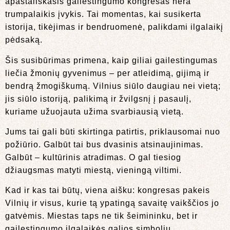
apaštališkasis gailestingumo kongresas nėra
trumpalaikis įvykis. Tai momentas, kai susikerta
istorija, tikėjimas ir bendruomenė, palikdami ilgalaikį
pėdsaką.
Šis susibūrimas primena, kaip giliai gailestingumas
liečia žmonių gyvenimus – per atleidimą, gijimą ir
bendrą žmogiškumą. Vilnius siūlo daugiau nei vietą;
jis siūlo istoriją, palikimą ir žvilgsnį į pasaulį,
kuriame užuojauta užima svarbiausią vietą.
Jums tai gali būti skirtinga patirtis, priklausomai nuo
požiūrio. Galbūt tai bus dvasinis atsinaujinimas.
Galbūt – kultūrinis atradimas. O gal tiesiog
džiaugsmas matyti miestą, vieningą viltimi.
Kad ir kas tai būtų, viena aišku: kongresas pakeis
Vilnių ir visus, kurie tą ypatingą savaitę vaikščios jo
gatvėmis. Miestas taps ne tik šeimininku, bet ir
gailestingumo ilgalaikės galios simboliu.