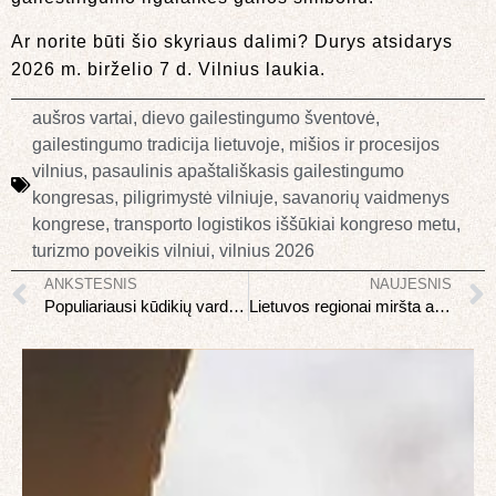
Ar norite būti šio skyriaus dalimi? Durys atsidarys
2026 m. birželio 7 d. Vilnius laukia.
aušros vartai
,
dievo gailestingumo šventovė
,
gailestingumo tradicija lietuvoje
,
mišios ir procesijos
vilnius
,
pasaulinis apaštališkasis gailestingumo
kongresas
,
piligrimystė vilniuje
,
savanorių vaidmenys
kongrese
,
transporto logistikos iššūkiai kongreso metu
,
turizmo poveikis vilniui
,
vilnius 2026
ANKSTESNIS
NAUJESNIS
Populiariausi kūdikių vardai 2026: tendencijos ir prognozės
Lietuvos regionai miršta ar atgyja: mažų miestelių ateitis 2026