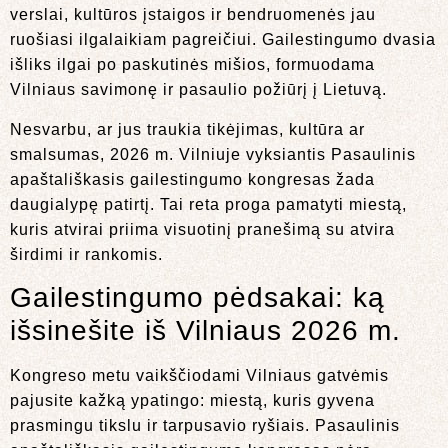
verslai, kultūros įstaigos ir bendruomenės jau
ruošiasi ilgalaikiam pagreičiui. Gailestingumo dvasia
išliks ilgai po paskutinės mišios, formuodama
Vilniaus savimonę ir pasaulio požiūrį į Lietuvą.
Nesvarbu, ar jus traukia tikėjimas, kultūra ar
smalsumas, 2026 m. Vilniuje vyksiantis Pasaulinis
apaštališkasis gailestingumo kongresas žada
daugialypę patirtį. Tai reta proga pamatyti miestą,
kuris atvirai priima visuotinį pranešimą su atvira
širdimi ir rankomis.
Gailestingumo pėdsakai: ką
išsinešite iš Vilniaus 2026 m.
Kongreso metu vaikščiodami Vilniaus gatvėmis
pajusite kažką ypatingo: miestą, kuris gyvena
prasmingu tikslu ir tarpusavio ryšiais. Pasaulinis