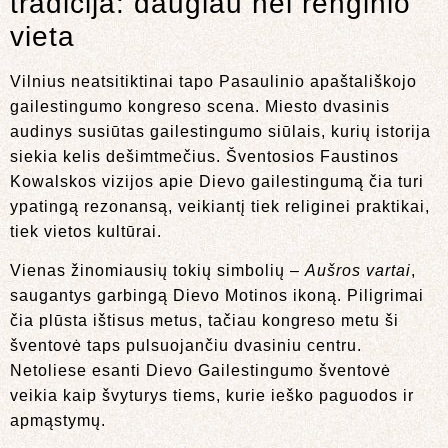
tradicija: daugiau nei renginio
vieta
Vilnius neatsitiktinai tapo Pasaulinio apaštališkojo
gailestingumo kongreso scena. Miesto dvasinis
audinys susiūtas gailestingumo siūlais, kurių istorija
siekia kelis dešimtmečius. Šventosios Faustinos
Kowalskos vizijos apie Dievo gailestingumą čia turi
ypatingą rezonansą, veikiantį tiek religinei praktikai,
tiek vietos kultūrai.
Vienas žinomiausių tokių simbolių –
Aušros
vartai
,
saugantys garbingą Dievo Motinos ikoną. Piligrimai
čia plūsta ištisus metus, tačiau kongreso metu ši
šventovė taps pulsuojančiu dvasiniu centru.
Netoliese esanti Dievo Gailestingumo šventovė
veikia kaip švyturys tiems, kurie ieško paguodos ir
apmąstymų.