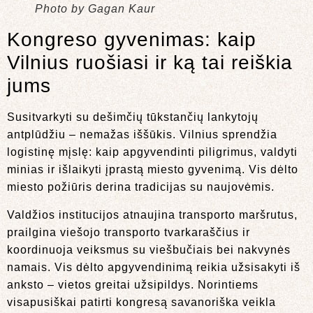
Photo by Gagan Kaur
Kongreso gyvenimas: kaip
Vilnius ruošiasi ir ką tai reiškia
jums
Susitvarkyti su dešimčių tūkstančių lankytojų
antplūdžiu – nemažas iššūkis. Vilnius sprendžia
logistinę mįslę: kaip apgyvendinti piligrimus, valdyti
minias ir išlaikyti įprastą miesto gyvenimą. Vis dėlto
miesto požiūris derina tradicijas su naujovėmis.
Valdžios institucijos atnaujina transporto maršrutus,
prailgina viešojo transporto tvarkaraščius ir
koordinuoja veiksmus su viešbučiais bei nakvynės
namais. Vis dėlto apgyvendinimą reikia užsisakyti iš
anksto – vietos greitai užsipildys. Norintiems
visapusiškai patirti kongresą savanoriška veikla