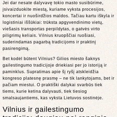
Jei dar nesate dalyvavę tokio masto susibūrime,
įsivaizduokite miestą, kuriame vyksta procesijos,
koncertai ir nuoširdžios maldos. Tačiau kartu iškyla ir
logistiniai iššūkiai: trūksta apgyvendinimo vietų,
viešasis transportas perpildytas, o gatvės virto
piligrimų keliais. Vilnius kruopščiai ruošiasi,
suderindamas pagarbą tradicijoms ir praktinį
pasirengimą.
Bet kodėl būtent Vilnius? Gilios miesto šaknys
gailestingumo tradicijoje driekiasi per jo istoriją ir
paminklus. Supratimas apie šį ryšį atskleidžia
kongreso platesnę prasmę – ne tik lankytojams, bet ir
pačiam miestui. O praktiški dalykai svarbūs tiek
tiems, kurie ketina dalyvauti, tiek tiesiog
smalsaujantiems, kas vyksta Lietuvos sostinėje.
Vilnius ir gailestingumo