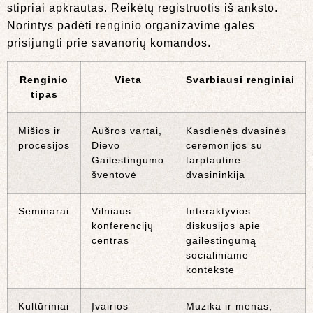
stipriai apkrautas. Reikėtų registruotis iš anksto.
Norintys padėti renginio organizavime galės
prisijungti prie savanorių komandos.
Renginio
Vieta
Svarbiausi renginiai
tipas
Mišios ir
Aušros vartai,
Kasdienės dvasinės
procesijos
Dievo
ceremonijos su
Gailestingumo
tarptautine
šventovė
dvasininkija
Seminarai
Vilniaus
Interaktyvios
konferencijų
diskusijos apie
centras
gailestingumą
socialiniame
kontekste
Kultūriniai
Įvairios
Muzika ir menas,