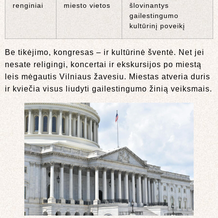
renginiai
miesto vietos
šlovinantys
gailestingumo
kultūrinį poveikį
Be tikėjimo, kongresas – ir kultūrinė šventė. Net jei
nesate religingi, koncertai ir ekskursijos po miestą
leis mėgautis Vilniaus žavesiu. Miestas atveria duris
ir kviečia visus liudyti gailestingumo žinią veiksmais.