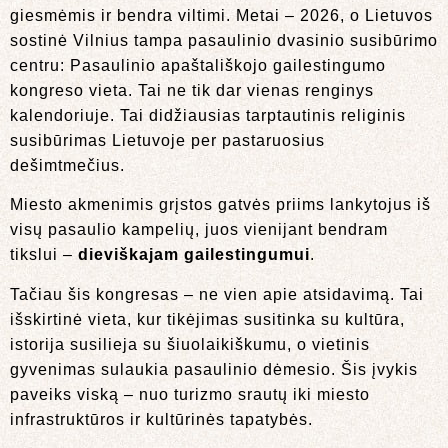
giesmėmis ir bendra viltimi. Metai – 2026, o Lietuvos
sostinė Vilnius tampa pasaulinio dvasinio susibūrimo
centru: Pasaulinio apaštališkojo gailestingumo
kongreso vieta. Tai ne tik dar vienas renginys
kalendoriuje. Tai didžiausias tarptautinis religinis
susibūrimas Lietuvoje per pastaruosius
dešimtmečius.
Miesto akmenimis grįstos gatvės priims lankytojus iš
visų pasaulio kampelių, juos vienijant bendram
tikslui –
dieviškajam gailestingumui
.
Tačiau šis kongresas – ne vien apie atsidavimą. Tai
išskirtinė vieta, kur tikėjimas susitinka su kultūra,
istorija susilieja su šiuolaikiškumu, o vietinis
gyvenimas sulaukia pasaulinio dėmesio. Šis įvykis
paveiks viską – nuo turizmo srautų iki miesto
infrastruktūros ir kultūrinės tapatybės.