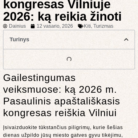
kongresas Vilniuje
2026: ką reikia žinoti
Dainius
12 vasario, 2026
Kiti
,
Turizmas
Turinys
Gailestingumas
veiksmuose: ką 2026 m.
Pasaulinis apaštališkasis
kongresas reiškia Vilniui
Įsivaizduokite tūkstančius piligrimų, kurie šešias
dienas užpildo jūsų miesto gatves gyvu tikėjimu,