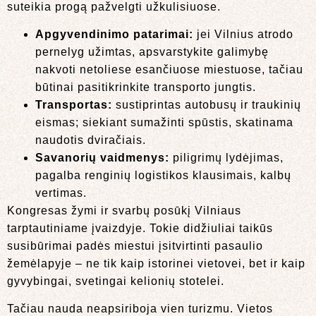
suteikia progą pažvelgti užkulisiuose.
Apgyvendinimo patarimai:
jei Vilnius atrodo
pernelyg užimtas, apsvarstykite galimybę
nakvoti netoliese esančiuose miestuose, tačiau
būtinai pasitikrinkite transporto jungtis.
Transportas:
sustiprintas autobusų ir traukinių
eismas; siekiant sumažinti spūstis, skatinama
naudotis dviračiais.
Savanorių vaidmenys:
piligrimų lydėjimas,
pagalba renginių logistikos klausimais, kalbų
vertimas.
Kongresas žymi ir svarbų posūkį Vilniaus
tarptautiniame įvaizdyje. Tokie didžiuliai taikūs
susibūrimai padės miestui įsitvirtinti pasaulio
žemėlapyje – ne tik kaip istorinei vietovei, bet ir kaip
gyvybingai, svetingai kelionių stotelei.
Tačiau nauda neapsiriboja vien turizmu. Vietos