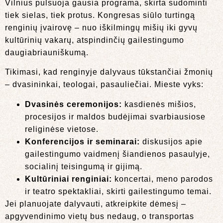
Vilnius pulsuoja gausia programa, skirta sudominti
tiek sielas, tiek protus. Kongresas siūlo turtingą
renginių įvairovę – nuo iškilmingų mišių iki gyvų
kultūrinių vakarų, atspindinčių gailestingumo
daugiabriauniškumą.
Tikimasi, kad renginyje dalyvaus tūkstančiai žmonių
– dvasininkai, teologai, pasauliečiai. Mieste vyks:
Dvasinės ceremonijos:
kasdienės mišios,
procesijos ir maldos budėjimai svarbiausiose
religinėse vietose.
Konferencijos ir seminarai:
diskusijos apie
gailestingumo vaidmenį šiandienos pasaulyje,
socialinį teisingumą ir gijimą.
Kultūriniai renginiai:
koncertai, meno parodos
ir teatro spektakliai, skirti gailestingumo temai.
Jei planuojate dalyvauti, atkreipkite dėmesį –
apgyvendinimo vietų bus nedaug, o transportas