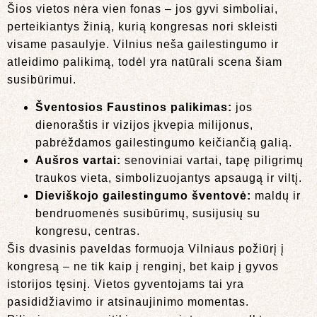
Šios vietos nėra vien fonas – jos gyvi simboliai,
perteikiantys žinią, kurią kongresas nori skleisti
visame pasaulyje. Vilnius neša gailestingumo ir
atleidimo palikimą, todėl yra natūrali scena šiam
susibūrimui.
Šventosios Faustinos palikimas:
jos
dienoraštis ir vizijos įkvepia milijonus,
pabrėždamos gailestingumo keičiančią galią.
Aušros vartai:
senoviniai vartai, tapę piligrimų
traukos vieta, simbolizuojantys apsaugą ir viltį.
Dieviškojo gailestingumo šventovė:
maldų ir
bendruomenės susibūrimų, susijusių su
kongresu, centras.
Šis dvasinis paveldas formuoja Vilniaus požiūrį į
kongresą – ne tik kaip į renginį, bet kaip į gyvos
istorijos tęsinį. Vietos gyventojams tai yra
pasididžiavimo ir atsinaujinimo momentas.