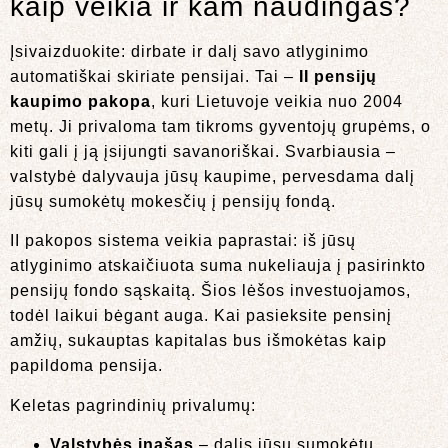
kaip veikia ir kam naudingas?
Įsivaizduokite: dirbate ir dalį savo atlyginimo
automatiškai skiriate pensijai. Tai –
II pensijų
kaupimo pakopa
, kuri Lietuvoje veikia nuo 2004
metų. Ji privaloma tam tikroms gyventojų grupėms, o
kiti gali į ją įsijungti savanoriškai. Svarbiausia –
valstybė dalyvauja jūsų kaupime, pervesdama dalį
jūsų sumokėtų mokesčių į pensijų fondą.
II pakopos sistema veikia paprastai: iš jūsų
atlyginimo atskaičiuota suma nukeliauja į pasirinkto
pensijų fondo sąskaitą. Šios lėšos investuojamos,
todėl laikui bėgant auga. Kai pasieksite pensinį
amžių, sukauptas kapitalas bus išmokėtas kaip
papildoma pensija.
Keletas pagrindinių privalumų:
Valstybės įnašas
– dalis jūsų sumokėtų