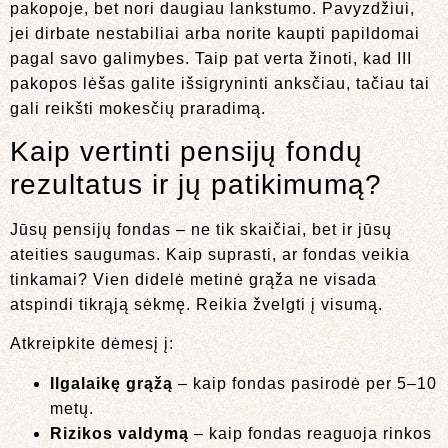
pakopoje, bet nori daugiau lankstumo. Pavyzdžiui,
jei dirbate nestabiliai arba norite kaupti papildomai
pagal savo galimybes. Taip pat verta žinoti, kad III
pakopos lėšas galite išsigryninti anksčiau, tačiau tai
gali reikšti mokesčių praradimą.
Kaip vertinti pensijų fondų
rezultatus ir jų patikimumą?
Jūsų pensijų fondas – ne tik skaičiai, bet ir jūsų
ateities saugumas. Kaip suprasti, ar fondas veikia
tinkamai? Vien didelė metinė grąža ne visada
atspindi tikrąją sėkmę. Reikia žvelgti į visumą.
Atkreipkite dėmesį į:
Ilgalaikę grąžą
– kaip fondas pasirodė per 5–10
metų.
Rizikos valdymą
– kaip fondas reaguoja rinkos