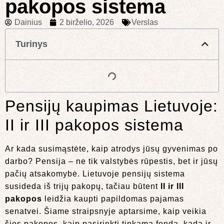
pakopos sistema
Dainius
2 birželio, 2026
Verslas
Turinys
Pensijų kaupimas Lietuvoje:
II ir III pakopos sistema
Ar kada susimąstėte, kaip atrodys jūsų gyvenimas po
darbo? Pensija – ne tik valstybės rūpestis, bet ir jūsų
pačių atsakomybė. Lietuvoje pensijų sistema
susideda iš trijų pakopų, tačiau būtent
II ir III
pakopos
leidžia kaupti papildomas pajamas
senatvei. Šiame straipsnyje aptarsime, kaip veikia
šios pakopos, kaip pasirinkti tinkamą fondą, kada ir