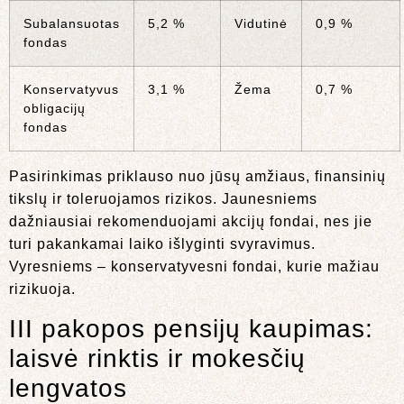
Subalansuotas
5,2 %
Vidutinė
0,9 %
fondas
Konservatyvus
3,1 %
Žema
0,7 %
obligacijų
fondas
Pasirinkimas priklauso nuo jūsų amžiaus, finansinių
tikslų ir toleruojamos rizikos. Jaunesniems
dažniausiai rekomenduojami akcijų fondai, nes jie
turi pakankamai laiko išlyginti svyravimus.
Vyresniems – konservatyvesni fondai, kurie mažiau
rizikuoja.
III pakopos pensijų kaupimas:
laisvė rinktis ir mokesčių
lengvatos