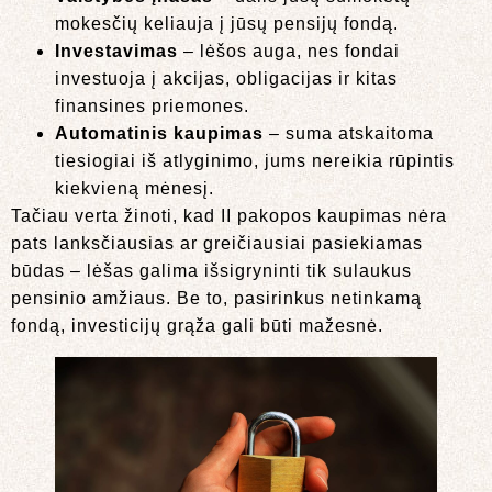
mokesčių keliauja į jūsų pensijų fondą.
Investavimas
– lėšos auga, nes fondai
investuoja į akcijas, obligacijas ir kitas
finansines priemones.
Automatinis kaupimas
– suma atskaitoma
tiesiogiai iš atlyginimo, jums nereikia rūpintis
kiekvieną mėnesį.
Tačiau verta žinoti, kad II pakopos kaupimas nėra
pats lanksčiausias ar greičiausiai pasiekiamas
būdas – lėšas galima išsigryninti tik sulaukus
pensinio amžiaus. Be to, pasirinkus netinkamą
fondą, investicijų grąža gali būti mažesnė.