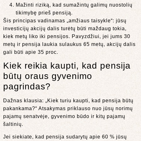
Mažinti riziką, kad sumažintų galimų nuostolių
tikimybę prieš pensiją.
Šis principas vadinamas „amžiaus taisykle“: jūsų
investicijų akcijų dalis turėtų būti maždaug tokia,
kiek metų liko iki pensijos. Pavyzdžiui, jei jums 30
metų ir pensija laukia sulaukus 65 metų, akcijų dalis
gali būti apie 35 proc.
Kiek reikia kaupti, kad pensija
būtų oraus gyvenimo
pagrindas?
Dažnas klausia: „Kiek turiu kaupti, kad pensija būtų
pakankama?“ Atsakymas priklauso nuo jūsų norimų
pajamų senatvėje, gyvenimo būdo ir kitų pajamų
šaltinių.
Jei siekiate, kad pensija sudarytų apie 60 % jūsų