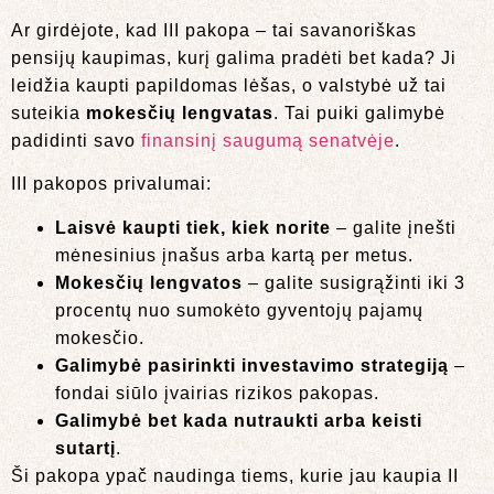
Ar girdėjote, kad III pakopa – tai savanoriškas
pensijų kaupimas, kurį galima pradėti bet kada? Ji
leidžia kaupti papildomas lėšas, o valstybė už tai
suteikia
mokesčių lengvatas
. Tai puiki galimybė
padidinti savo
finansinį saugumą senatvėje
.
III pakopos privalumai:
Laisvė kaupti tiek, kiek norite
– galite įnešti
mėnesinius įnašus arba kartą per metus.
Mokesčių lengvatos
– galite susigrąžinti iki 3
procentų nuo sumokėto gyventojų pajamų
mokesčio.
Galimybė pasirinkti investavimo strategiją
–
fondai siūlo įvairias rizikos pakopas.
Galimybė bet kada nutraukti arba keisti
sutartį
.
Ši pakopa ypač naudinga tiems, kurie jau kaupia II