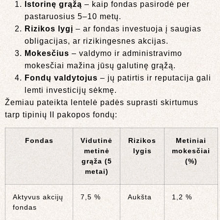
Istorinę grąžą
– kaip fondas pasirodė per
pastaruosius 5–10 metų.
Rizikos lygį
– ar fondas investuoja į saugias
obligacijas, ar rizikingesnes akcijas.
Mokesčius
– valdymo ir administravimo
mokesčiai mažina jūsų galutinę grąžą.
Fondų valdytojus
– jų patirtis ir reputacija gali
lemti investicijų sėkmę.
Žemiau pateikta lentelė padės suprasti skirtumus
tarp tipinių II pakopos fondų:
Fondas
Vidutinė
Rizikos
Metiniai
metinė
lygis
mokesčiai
grąža (5
(%)
metai)
Aktyvus akcijų
7,5 %
Aukšta
1,2 %
fondas