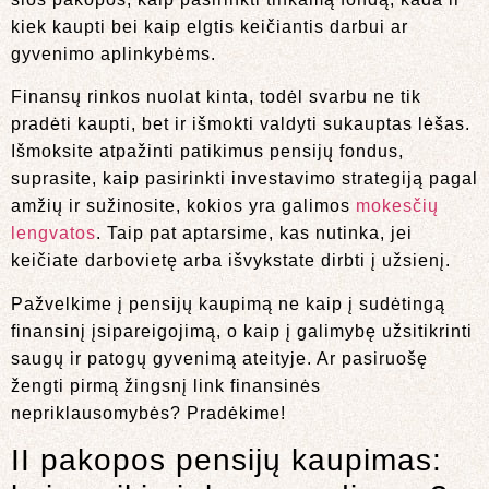
kiek kaupti bei kaip elgtis keičiantis darbui ar
gyvenimo aplinkybėms.
Finansų rinkos nuolat kinta, todėl svarbu ne tik
pradėti kaupti, bet ir išmokti valdyti sukauptas lėšas.
Išmoksite atpažinti patikimus pensijų fondus,
suprasite, kaip pasirinkti investavimo strategiją pagal
amžių ir sužinosite, kokios yra galimos
mokesčių
lengvatos
. Taip pat aptarsime, kas nutinka, jei
keičiate darbovietę arba išvykstate dirbti į užsienį.
Pažvelkime į pensijų kaupimą ne kaip į sudėtingą
finansinį įsipareigojimą, o kaip į galimybę užsitikrinti
saugų ir patogų gyvenimą ateityje. Ar pasiruošę
žengti pirmą žingsnį link finansinės
nepriklausomybės? Pradėkime!
II pakopos pensijų kaupimas: