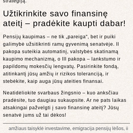
strategiją.
Užtikrinkite savo finansinę
ateitį – pradėkite kaupti dabar!
Pensijų kaupimas – ne tik „pareiga“, bet ir puiki
galimybė užsitikrinti ramų gyvenimą senatvėje. II
pakopa suteikia automatinį, valstybės skatinamą
kaupimo mechanizmą, o III pakopa – lankstumo ir
papildomų mokesčių lengvatų. Pasirinkite fondą,
atitinkantį jūsų amžių ir rizikos toleranciją, ir
stebėkite, kaip auga jūsų ateities finansai.
Neatidėliokite svarbaus žingsnio – kuo anksčiau
pradėsite, tuo daugiau sukaupsite. Ar ne pats laikas
atsakingai pažvelgti į savo finansinę ateitį? Jūsų
senatvė jums už tai dėkos!
amžiaus taisyklė investavime
,
emigracija pensijų lėšos
,
ii