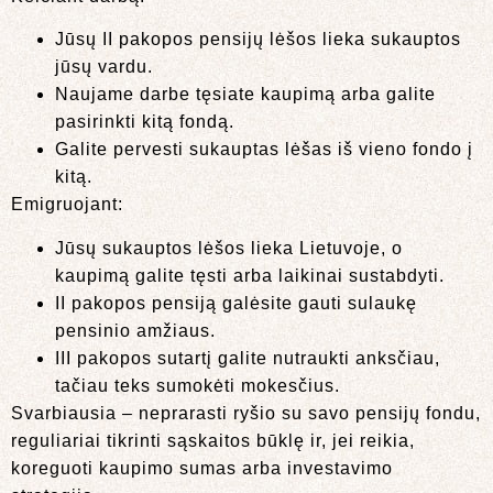
Jūsų II pakopos pensijų lėšos lieka sukauptos
jūsų vardu.
Naujame darbe tęsiate kaupimą arba galite
pasirinkti kitą fondą.
Galite pervesti sukauptas lėšas iš vieno fondo į
kitą.
Emigruojant:
Jūsų sukauptos lėšos lieka Lietuvoje, o
kaupimą galite tęsti arba laikinai sustabdyti.
II pakopos pensiją galėsite gauti sulaukę
pensinio amžiaus.
III pakopos sutartį galite nutraukti anksčiau,
tačiau teks sumokėti mokesčius.
Svarbiausia – neprarasti ryšio su savo pensijų fondu,
reguliariai tikrinti sąskaitos būklę ir, jei reikia,
koreguoti kaupimo sumas arba investavimo