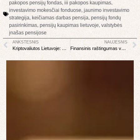
pakopos pensijų fondas
,
iii pakopos kaupimas
,
investavimo mokesčiai fonduose
,
jaunimo investavimo
strategija
,
keičiamas darbas pensija
,
pensijų fondų
pasirinkimas
,
pensijų kaupimas lietuvoje
,
valstybės
įnašas pensijose
ANKSTESNIS
NAUJESNIS
Kriptovaliutos Lietuvoje: mokesčiai, reguliavimas ir investavimas
Finansinis raštingumas vaikams: kaip mokyti apie pinigus