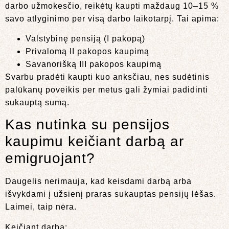
darbo užmokesčio, reikėtų kaupti maždaug 10–15 %
savo atlyginimo per visą darbo laikotarpį. Tai apima:
Valstybinę pensiją (I pakopą)
Privalomą II pakopos kaupimą
Savanorišką III pakopos kaupimą
Svarbu pradėti kaupti kuo anksčiau, nes sudėtinis
palūkanų poveikis per metus gali žymiai padidinti
sukauptą sumą.
Kas nutinka su pensijos
kaupimu keičiant darbą ar
emigruojant?
Daugelis nerimauja, kad keisdami darbą arba
išvykdami į užsienį praras sukauptas pensijų lėšas.
Laimei, taip nėra.
Keičiant darbą: