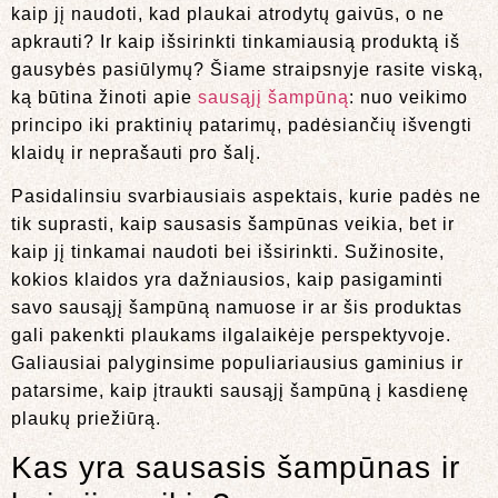
kaip jį naudoti, kad plaukai atrodytų gaivūs, o ne
apkrauti? Ir kaip išsirinkti tinkamiausią produktą iš
gausybės pasiūlymų? Šiame straipsnyje rasite viską,
ką būtina žinoti apie
sausąjį šampūną
: nuo veikimo
principo iki praktinių patarimų, padėsiančių išvengti
klaidų ir neprašauti pro šalį.
Pasidalinsiu svarbiausiais aspektais, kurie padės ne
tik suprasti, kaip sausasis šampūnas veikia, bet ir
kaip jį tinkamai naudoti bei išsirinkti. Sužinosite,
kokios klaidos yra dažniausios, kaip pasigaminti
savo sausąjį šampūną namuose ir ar šis produktas
gali pakenkti plaukams ilgalaikėje perspektyvoje.
Galiausiai palyginsime populiariausius gaminius ir
patarsime, kaip įtraukti sausąjį šampūną į kasdienę
plaukų priežiūrą.
Kas yra sausasis šampūnas ir