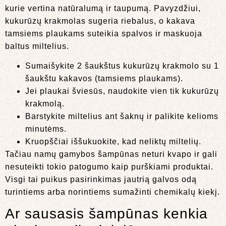
kurie vertina natūralumą ir taupumą. Pavyzdžiui,
kukurūzų krakmolas sugeria riebalus, o kakava
tamsiems plaukams suteikia spalvos ir maskuoja
baltus miltelius.
Sumaišykite 2 šaukštus kukurūzų krakmolo su 1
šaukštu kakavos (tamsiems plaukams).
Jei plaukai šviesūs, naudokite vien tik kukurūzų
krakmolą.
Barstykite miltelius ant šaknų ir palikite kelioms
minutėms.
Kruopščiai iššukuokite, kad neliktų miltelių.
Tačiau namų gamybos šampūnas neturi kvapo ir gali
nesuteikti tokio patogumo kaip purškiami produktai.
Visgi tai puikus pasirinkimas jautrią galvos odą
turintiems arba norintiems sumažinti chemikalų kiekį.
Ar sausasis šampūnas kenkia