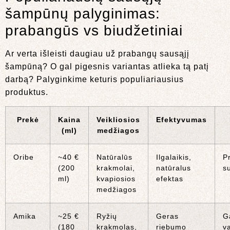
šampūnų palyginimas:
prabangūs vs biudžetiniai
Ar verta išleisti daugiau už prabangų sausąjį
šampūną? O gal pigesnis variantas atlieka tą patį
darbą? Palyginkime keturis populiariausius
produktus.
Prekė
Kaina
Veikliosios
Efektyvumas
(ml)
medžiagos
Oribe
~40 €
Natūralūs
Ilgalaikis,
P
(200
krakmolai,
natūralus
su
ml)
kvapiosios
efektas
medžiagos
Amika
~25 €
Ryžių
Geras
G
(180
krakmolas,
riebumo
va