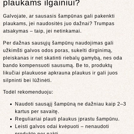
plaukams ilgainiui?
Galvojate, ar sausasis šampūnas gali pakenkti
plaukams, jei naudositės juo dažnai? Trumpas
atsakymas – taip, jei netinkamai.
Per dažnas sausųjų šampūnų naudojimas gali
užkimšti galvos odos poras, sukelti dirginimą,
pleiskanas ir net skatinti riebalų gamybą, nes oda
bando kompensuoti sausumą. Be to, produktų
likučiai plaukuose apkrauna plaukus ir gali juos
silpninti bei lūžinėti.
Todėl rekomenduoju:
Naudoti sausąjį šampūną ne dažniau kaip 2–3
kartus per savaitę.
Reguliariai plauti plaukus įprastu šampūnu.
Leisti galvos odai kvėpuoti – nenaudoti
produkto per naktį.