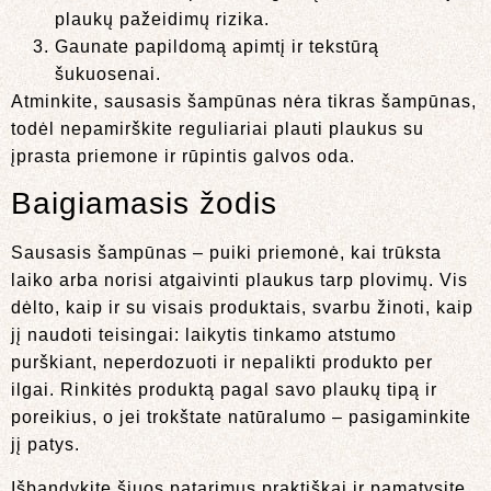
plaukų pažeidimų rizika.
Gaunate papildomą apimtį ir tekstūrą
šukuosenai.
Atminkite, sausasis šampūnas nėra tikras šampūnas,
todėl nepamirškite reguliariai plauti plaukus su
įprasta priemone ir rūpintis galvos oda.
Baigiamasis žodis
Sausasis šampūnas – puiki priemonė, kai trūksta
laiko arba norisi atgaivinti plaukus tarp plovimų. Vis
dėlto, kaip ir su visais produktais, svarbu žinoti, kaip
jį naudoti teisingai: laikytis tinkamo atstumo
purškiant, neperdozuoti ir nepalikti produkto per
ilgai. Rinkitės produktą pagal savo plaukų tipą ir
poreikius, o jei trokštate natūralumo – pasigaminkite
jį patys.
Išbandykite šiuos patarimus praktiškai ir pamatysite,