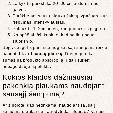
Laikykite purkštuką 20–30 cm atstumu nuo
galvos.
Purškite ant sausų plaukų šaknų, ypač ten, kur
riebumas intensyviausias.
Palaukite 1–2 minutes, kad produktas įsigertų.
Kruopščiai iššukuokite, kad neliktų balto
sluoksnio.
Beje, daugelis pamiršta, jog sausąjį šampūną reikia
naudoti
tik ant sausų plaukų
. Drėgni plaukai
sumažina produkto absorbciją ir gali sukelti
nepageidaujamą efektą.
Kokios klaidos dažniausiai
pakenkia plaukams naudojant
sausąjį šampūną?
Ar žinojote, kad netinkamai naudojant sausąjį
šampūną plaukai gali atrodyti dar blogiau? Kartais