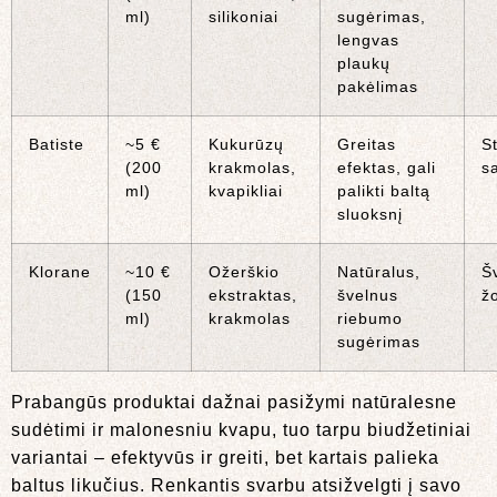
ml)
silikoniai
sugėrimas,
lengvas
plaukų
pakėlimas
Batiste
~5 €
Kukurūzų
Greitas
St
(200
krakmolas,
efektas, gali
s
ml)
kvapikliai
palikti baltą
sluoksnį
Klorane
~10 €
Ožerškio
Natūralus,
Š
(150
ekstraktas,
švelnus
žo
ml)
krakmolas
riebumo
sugėrimas
Prabangūs produktai dažnai pasižymi natūralesne
sudėtimi ir malonesniu kvapu, tuo tarpu biudžetiniai
variantai – efektyvūs ir greiti, bet kartais palieka
baltus likučius. Renkantis svarbu atsižvelgti į savo