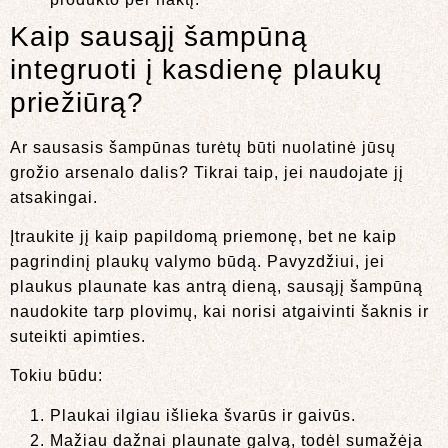
Kaip sausąjį šampūną
integruoti į kasdienę plaukų
priežiūrą?
Ar sausasis šampūnas turėtų būti nuolatinė jūsų
grožio arsenalo dalis? Tikrai taip, jei naudojate jį
atsakingai.
Įtraukite jį kaip papildomą priemonę, bet ne kaip
pagrindinį plaukų valymo būdą. Pavyzdžiui, jei
plaukus plaunate kas antrą dieną, sausąjį šampūną
naudokite tarp plovimų, kai norisi atgaivinti šaknis ir
suteikti apimties.
Tokiu būdu:
Plaukai ilgiau išlieka švarūs ir gaivūs.
Mažiau dažnai plaunate galvą, todėl sumažėja