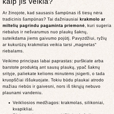
kaip jis veikia?
Ar žinojote, kad sausasis šampūnas iš tiesų nėra
tradicinis šampūnas? Tai dažniausiai
krakmolo ar
miltelių pagrindu pagaminta priemonė
, kuri sugeria
riebalus ir nešvarumus nuo plaukų šaknų,
suteikdama jiems gaivumo pojūtį. Pavyzdžiui, ryžių
ar kukurūzų krakmolas veikia tarsi „magnetas“
riebalams.
Veikimo principas labai paprastas: purškiate arba
barstote produktą ant sausų plaukų, ypač šaknų
srityje, paliekate kelioms minutėms įsigerti, o tada
kruopščiai iššukuojate. Tokiu būdu plaukai atrodo
mažiau riebūs ir gaivesni, nors iš tikrųjų nebuvo
plaunami vandeniu.
Veikliosios medžiagos: krakmolas, silikoniai,
kvapikliai.