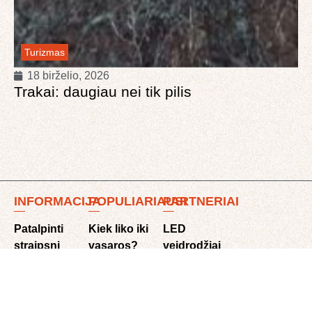
Turizmas
18 birželio, 2026
Trakai: daugiau nei tik pilis
INFORMACIJA
POPULIARIAUSI
PARTNERIAI
Patalpinti
Kiek liko iki
LED
straipsnį
vasaros?
veidrodžiai
Reklama
Populiariausios
Darbo
Kontaktai
šūnų
rūbai
Privatumo
veislės