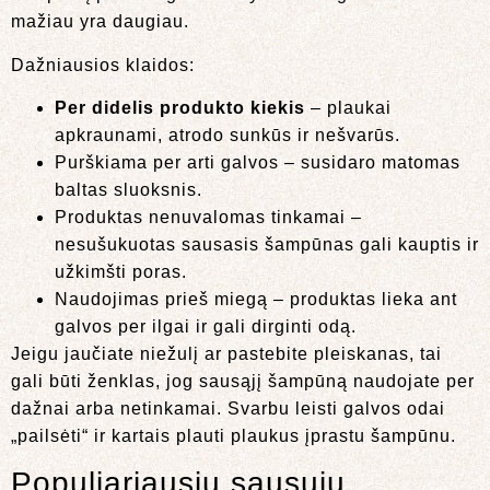
mažiau yra daugiau.
Dažniausios klaidos:
Per didelis produkto kiekis
– plaukai
apkraunami, atrodo sunkūs ir nešvarūs.
Purškiama per arti galvos – susidaro matomas
baltas sluoksnis.
Produktas nenuvalomas tinkamai –
nesušukuotas sausasis šampūnas gali kauptis ir
užkimšti poras.
Naudojimas prieš miegą – produktas lieka ant
galvos per ilgai ir gali dirginti odą.
Jeigu jaučiate niežulį ar pastebite pleiskanas, tai
gali būti ženklas, jog sausąjį šampūną naudojate per
dažnai arba netinkamai. Svarbu leisti galvos odai
„pailsėti“ ir kartais plauti plaukus įprastu šampūnu.
Populiariausių sausųjų