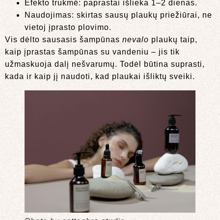
Efekto trukmė: paprastai išlieka 1–2 dienas.
Naudojimas: skirtas sausų plaukų priežiūrai, ne
vietoj įprasto plovimo.
Vis dėlto sausasis šampūnas
nevalo
plaukų taip,
kaip įprastas šampūnas su vandeniu – jis tik
užmaskuoja dalį nešvarumų. Todėl būtina suprasti,
kada ir kaip jį naudoti, kad plaukai išliktų sveiki.