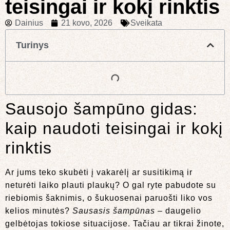
teisingai ir kokį rinktis
Dainius
21 kovo, 2026
Sveikata
Turinys
Sausojo šampūno gidas:
kaip naudoti teisingai ir kokį
rinktis
Ar jums teko skubėti į vakarėlį ar susitikimą ir
neturėti laiko plauti plaukų? O gal ryte pabudote su
riebiomis šaknimis, o šukuosenai paruošti liko vos
kelios minutės?
Sausasis šampūnas
– daugelio
gelbėtojas tokiose situacijose. Tačiau ar tikrai žinote,