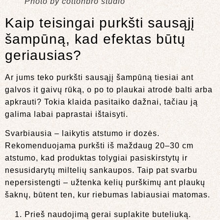
Photo by cottonbro studio
Kaip teisingai purkšti sausąjį
šampūną, kad efektas būtų
geriausias?
Ar jums teko purkšti sausąjį šampūną tiesiai ant
galvos it gaivų rūką, o po to plaukai atrodė balti arba
apkrauti? Tokia klaida pasitaiko dažnai, tačiau ją
galima labai paprastai ištaisyti.
Svarbiausia – laikytis atstumo ir dozės.
Rekomenduojama purkšti iš maždaug 20–30 cm
atstumo, kad produktas tolygiai pasiskirstytų ir
nesusidarytų miltelių sankaupos. Taip pat svarbu
nepersistengti – užtenka kelių purškimų ant plaukų
šaknų, būtent ten, kur riebumas labiausiai matomas.
Prieš naudojimą gerai suplakite buteliuką.