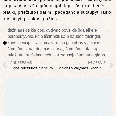
kaip sausasis šampūnas gali tapti jūsų kasdienės
plaukų priežiūros dalimi, padedančia sutaupyti laiko
ir išlaikyti plaukus gražius.
dažniausios klaidos
,
gydymo poveikis ilgalaikėje
perspektyvoje
,
kaip išsirinkti
,
kaip naudoti teisingai
,
konsistencija ir atstumas
,
namų gamybos sausasis
šampūnas
,
naudojimas sausąjį šampūną
,
plaukų
priežiūra
,
purškimo technika
,
sausojo šampūno gidas
ANKSTESNIS
NAUJESNIS
Odos priežiūros rutina: rytinė vs vakarinė – ką tepti ir kokia tvarka
Makiažo valymas: kodėl tai svarbiausias odos priežiūros žingsnis