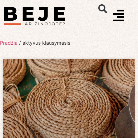
Pradžia
/
aktyvus klausymasis