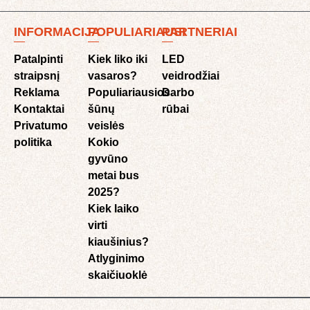
INFORMACIJA
POPULIARIAUSI
PARTNERIAI
Patalpinti
Kiek liko iki
LED
straipsnį
vasaros?
veidrodžiai
Reklama
Populiariausios
Darbo
Kontaktai
šūnų
rūbai
Privatumo
veislės
politika
Kokio
gyvūno
metai bus
2025?
Kiek laiko
virti
kiaušinius?
Atlyginimo
skaičiuoklė​