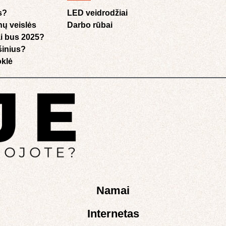
s?
LED veidrodžiai
nų veislės
Darbo rūbai
i bus 2025?
ušinius?
klė​
Namai
Internetas