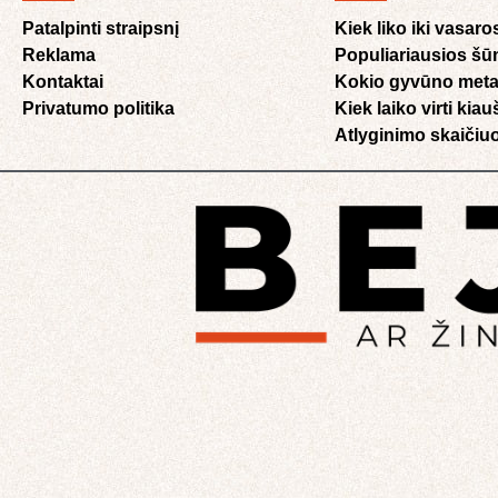
Patalpinti straipsnį
Kiek liko iki vasaro
Reklama
Populiariausios šū
Kontaktai
Kokio gyvūno meta
Privatumo politika
Kiek laiko virti kia
Atlyginimo skaičiuo