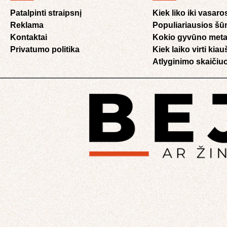
Patalpinti straipsnį
Kiek liko iki vasaro
Reklama
Populiariausios šū
Kontaktai
Kokio gyvūno meta
Privatumo politika
Kiek laiko virti kia
Atlyginimo skaičiuo