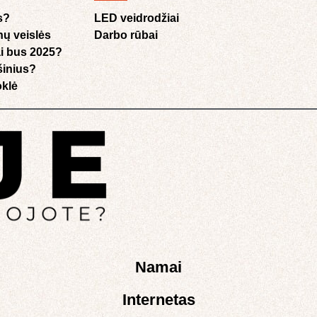
s?
LED veidrodžiai
nų veislės
Darbo rūbai
i bus 2025?
ušinius?
klė​
Namai
Internetas