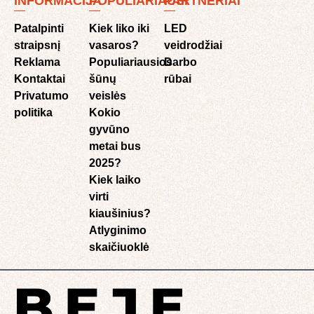
INFORMACIJA
POPULIARIAUSI
PARTNERIAI
Patalpinti
Kiek liko iki
LED
straipsnį
vasaros?
veidrodžiai
Reklama
Populiariausios
Darbo
Kontaktai
šūnų
rūbai
Privatumo
veislės
politika
Kokio
gyvūno
metai bus
2025?
Kiek laiko
virti
kiaušinius?
Atlyginimo
skaičiuoklė​