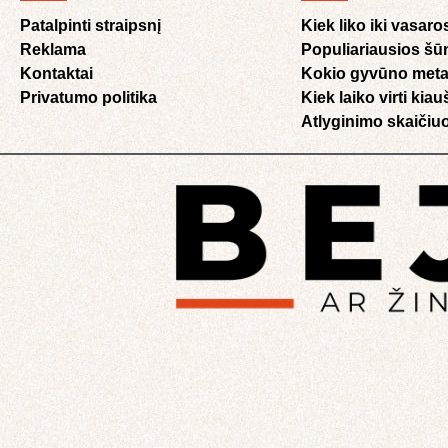
Patalpinti straipsnį
Kiek liko iki vasaro
Reklama
Populiariausios šū
Kontaktai
Kokio gyvūno meta
Privatumo politika
Kiek laiko virti kia
Atlyginimo skaičiuo