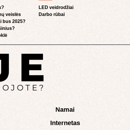
s?
LED veidrodžiai
nų veislės
Darbo rūbai
i bus 2025?
ušinius?
klė​
Namai
Internetas