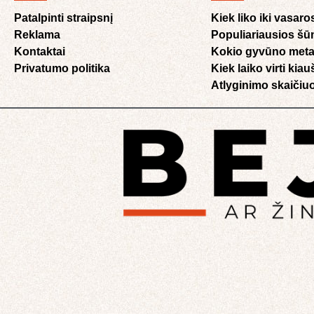
Patalpinti straipsnį
Kiek liko iki vasaro
Reklama
Populiariausios šū
Kontaktai
Kokio gyvūno meta
Privatumo politika
Kiek laiko virti kia
Atlyginimo skaičiuo