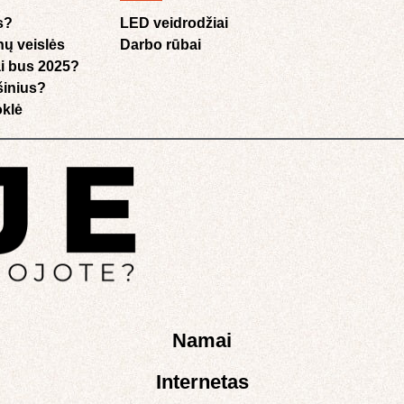
s?
LED veidrodžiai
nų veislės
Darbo rūbai
i bus 2025?
ušinius?
klė​
Namai
Internetas