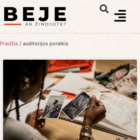
Pradžia
/
auditorijos poreikis