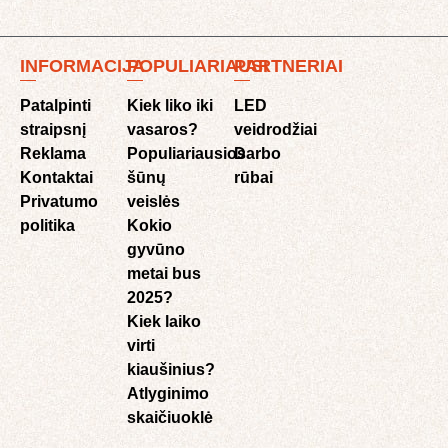
INFORMACIJA
POPULIARIAUSI
PARTNERIAI
Patalpinti
Kiek liko iki
LED
straipsnį
vasaros?
veidrodžiai
Reklama
Populiariausios
Darbo
Kontaktai
šūnų
rūbai
Privatumo
veislės
politika
Kokio
gyvūno
metai bus
2025?
Kiek laiko
virti
kiaušinius?
Atlyginimo
skaičiuoklė​