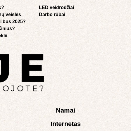
s?
LED veidrodžiai
nų veislės
Darbo rūbai
i bus 2025?
ušinius?
klė​
Namai
Internetas