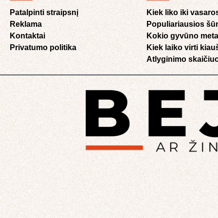
Patalpinti straipsnį
Kiek liko iki vasaro
Reklama
Populiariausios šū
Kontaktai
Kokio gyvūno meta
Privatumo politika
Kiek laiko virti kia
Atlyginimo skaičiuo