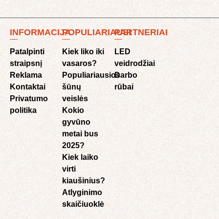
INFORMACIJA
POPULIARIAUSI
PARTNERIAI
Patalpinti
Kiek liko iki
LED
straipsnį
vasaros?
veidrodžiai
Reklama
Populiariausios
Darbo
Kontaktai
šūnų
rūbai
Privatumo
veislės
politika
Kokio
gyvūno
metai bus
2025?
Kiek laiko
virti
kiaušinius?
Atlyginimo
skaičiuoklė​