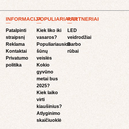
INFORMACIJA
POPULIARIAUSI
PARTNERIAI
Patalpinti
Kiek liko iki
LED
straipsnį
vasaros?
veidrodžiai
Reklama
Populiariausios
Darbo
Kontaktai
šūnų
rūbai
Privatumo
veislės
politika
Kokio
gyvūno
metai bus
2025?
Kiek laiko
virti
kiaušinius?
Atlyginimo
skaičiuoklė​