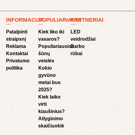
INFORMACIJA
POPULIARIAUSI
PARTNERIAI
Patalpinti
Kiek liko iki
LED
straipsnį
vasaros?
veidrodžiai
Reklama
Populiariausios
Darbo
Kontaktai
šūnų
rūbai
Privatumo
veislės
politika
Kokio
gyvūno
metai bus
2025?
Kiek laiko
virti
kiaušinius?
Atlyginimo
skaičiuoklė​