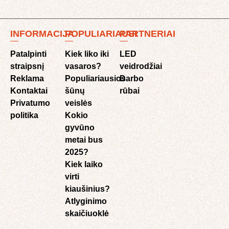
INFORMACIJA
POPULIARIAUSI
PARTNERIAI
Patalpinti
Kiek liko iki
LED
straipsnį
vasaros?
veidrodžiai
Reklama
Populiariausios
Darbo
Kontaktai
šūnų
rūbai
Privatumo
veislės
politika
Kokio
gyvūno
metai bus
2025?
Kiek laiko
virti
kiaušinius?
Atlyginimo
skaičiuoklė​