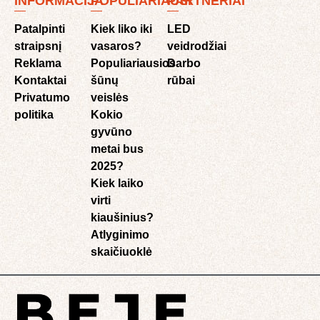
INFORMACIJA
POPULIARIAUSI
PARTNERIAI
Patalpinti
Kiek liko iki
LED
straipsnį
vasaros?
veidrodžiai
Reklama
Populiariausios
Darbo
Kontaktai
šūnų
rūbai
Privatumo
veislės
politika
Kokio
gyvūno
metai bus
2025?
Kiek laiko
virti
kiaušinius?
Atlyginimo
skaičiuoklė​