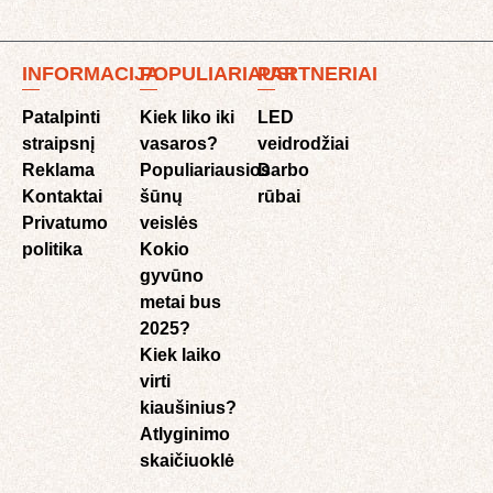
INFORMACIJA
POPULIARIAUSI
PARTNERIAI
Patalpinti
Kiek liko iki
LED
straipsnį
vasaros?
veidrodžiai
Reklama
Populiariausios
Darbo
Kontaktai
šūnų
rūbai
Privatumo
veislės
politika
Kokio
gyvūno
metai bus
2025?
Kiek laiko
virti
kiaušinius?
Atlyginimo
skaičiuoklė​