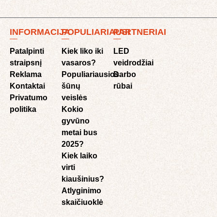
INFORMACIJA
POPULIARIAUSI
PARTNERIAI
Patalpinti
Kiek liko iki
LED
straipsnį
vasaros?
veidrodžiai
Reklama
Populiariausios
Darbo
Kontaktai
šūnų
rūbai
Privatumo
veislės
politika
Kokio
gyvūno
metai bus
2025?
Kiek laiko
virti
kiaušinius?
Atlyginimo
skaičiuoklė​